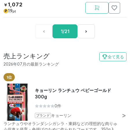
1,072
￥
19
P
pt
‹
1/21
›
売上ランキング
全て見る
2026年07月の最新ランキング
1位
キョーリン ランチュウ ベビーゴールド
300g
0件
ブランド
キョーリン
ランチュウやオランダシシガシラ・東錦などの理想的な肉りゅ
う促進と発育・色揚げのために作られたフードです。350g入