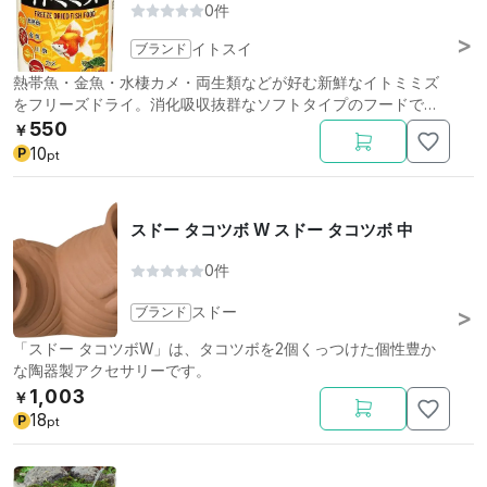
0件
ブランド
イトスイ
熱帯魚・金魚・水棲カメ・両生類などが好む新鮮なイトミミズ
をフリーズドライ。消化吸収抜群なソフトタイプのフードで
す。
550
￥
10
P
pt
スドー タコツボ W スドー タコツボ 中
0件
ブランド
スドー
「スドー タコツボW」は、タコツボを2個くっつけた個性豊か
な陶器製アクセサリーです。
1,003
￥
18
P
pt