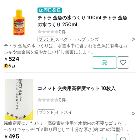
即日発送
テトラ 金魚の水つくり 100ml テトラ 金魚
の水つくり 250ml
0件
ブランド
スペクトラムブランズ
テトラ 金魚の水つくりは、水道水中に含まれる金魚に有毒なカ
ルキや重金属を速やかに中和し無害にします。
524
￥
9
P
pt
コメット 交換用高密度マット 10枚入
0件
ブランド
イトスイ
繊維密度にこだわり、高級素材使用で水槽内の不要なゴミをし
っかりキャッチ!ゴミ取り用として十分な厚さ(約1cm)の薄型仕
様。
495
￥