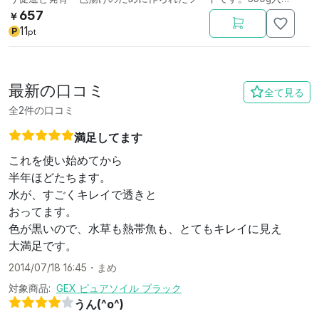
り。
657
￥
11
P
pt
最新の口コミ
全て見る
全2件の口コミ
満足してます
これを使い始めてから
半年ほどたちます。
水が、すごくキレイで透きと
おってます。
色が黒いので、水草も熱帯魚も、とてもキレイに見え
大満足です。
2014/07/18 16:45
・
まめ
対象商品:
GEX ピュアソイル ブラック
うん(^o^)