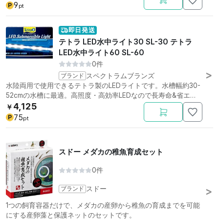
9
P
pt
即日発送
テトラ LED水中ライト30 SL-30 テトラ
LED水中ライト60 SL-60
0件
ブランド
スペクトラムブランズ
水陸両用で使用できるテトラ製のLEDライトです。水槽幅約30-
52cmの水槽に最適。高照度・高効率LEDなので長寿命&省エ
ネ。
4,125
￥
75
P
pt
スドー メダカの稚魚育成セット
0件
ブランド
スドー
1つの飼育容器だけで、メダカの産卵から稚魚の育成までを可能
にする産卵藻と保護ネットのセットです。