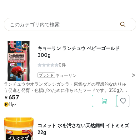
キョーリン ランチュウ ベビーゴールド
300g
0件
ブランド
キョーリン
ランチュウやオランダシシガシラ・東錦などの理想的な肉りゅ
う促進と発育・色揚げのために作られたフードです。350g入
り。
657
￥
11
P
pt
コメット 水を汚さない天然飼料 イトミミズ
22g