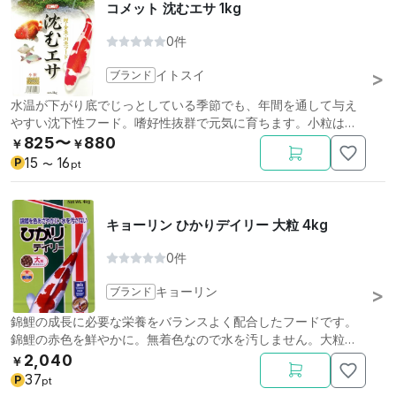
コメット 沈むエサ 1kg
0件
ブランド
イトスイ
水温が下がり底でじっとしている季節でも、年間を通して与え
やすい沈下性フード。嗜好性抜群で元気に育ちます。小粒は直
径約2mm。
825〜
880
￥
￥
15
16
P
〜
pt
キョーリン ひかりデイリー 大粒 4kg
0件
ブランド
キョーリン
錦鯉の成長に必要な栄養をバランスよく配合したフードです。
錦鯉の赤色を鮮やかに。無着色なので水を汚しません。大粒。
4kg。
2,040
￥
37
P
pt