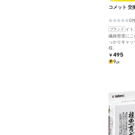
コメット 交
0
ブランド
イト
繊維密度にこ
っかりキャッチ
様。
495
￥
9
P
pt