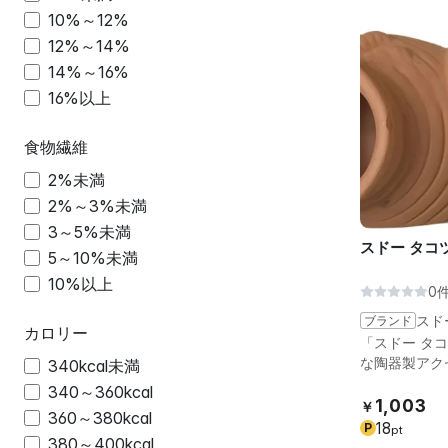
10%～12%
12%～14%
14%～16%
16%以上
食物繊維
2%未満
2%～3%未満
3～5%未満
スドー タコツ
5～10%未満
10%以上
0
ブランド
スド
カロリー
「スドー タ
な陶器製アク
340kcal未満
340～360kcal
1,003
￥
360～380kcal
18
P
pt
380～400kcal