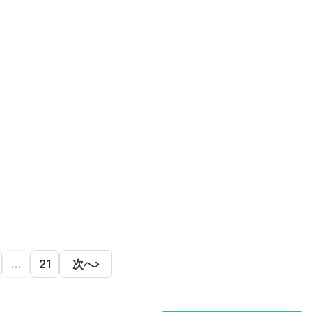
…
21
次へ
›