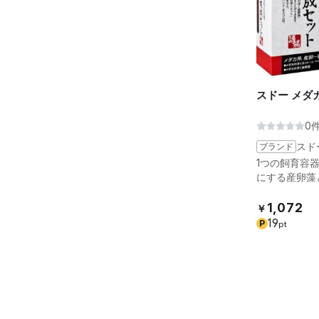
スドー メダ
0
ブランド
スド
1つの飼育容
にする産卵藻
1,072
￥
19
P
pt