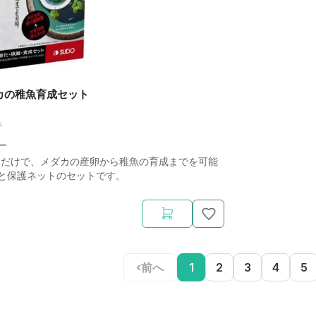
カの稚魚育成セット
件
ー
器だけで、メダカの産卵から稚魚の育成までを可能
と保護ネットのセットです。
‹
前へ
1
2
3
4
5