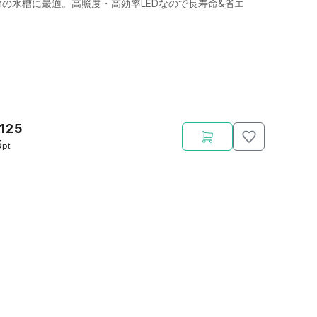
cmの水槽に最適。高照度・高効率LEDなので長寿命&省エ
,125
5
pt