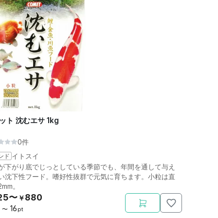
ット 沈むエサ 1kg
0件
ンド
イトスイ
が下がり底でじっとしている季節でも、年間を通して与え
い沈下性フード。嗜好性抜群で元気に育ちます。小粒は直
2mm。
25〜
880
￥
16
〜
pt