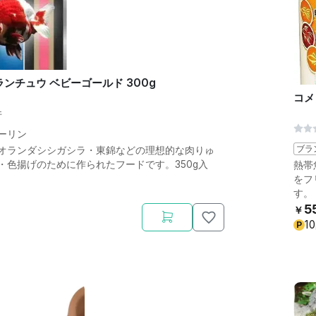
ランチュウ ベビーゴールド 300g
コメ
件
ーリン
ブラ
オランダシシガシラ・東錦などの理想的な肉りゅ
・色揚げのために作られたフードです。350g入
熱帯
をフ
す。
5
￥
10
P