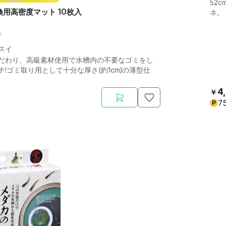
52
換用高密度マット 10枚入
ネ。
件
スイ
だわり、高級素材使用で水槽内の不要なゴミをし
!ゴミ取り用として十分な厚さ(約1cm)の薄型仕
4
￥
7
P