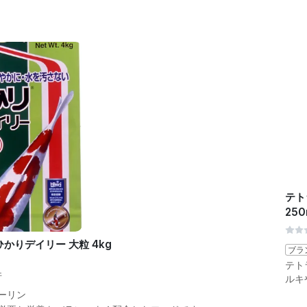
テト
250
かりデイリー 大粒 4kg
ブラ
テト
件
ルキ
ーリン