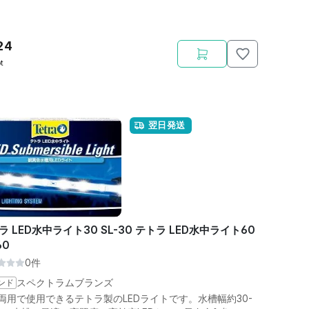
24
t
翌日発送
ラ LED水中ライト30 SL-30 テトラ LED水中ライト60
60
0件
ンド
スペクトラムブランズ
両用で使用できるテトラ製のLEDライトです。水槽幅約30-