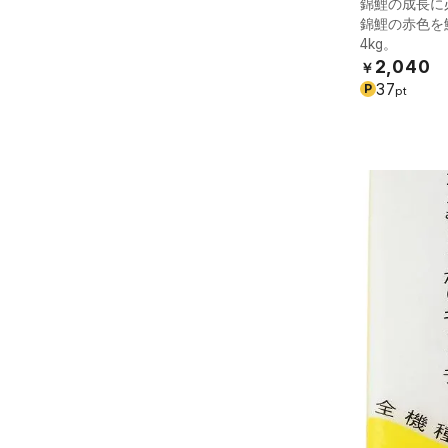
錦鯉の成長に
錦鯉の赤色を
4kg。
2,040
￥
37
P
pt