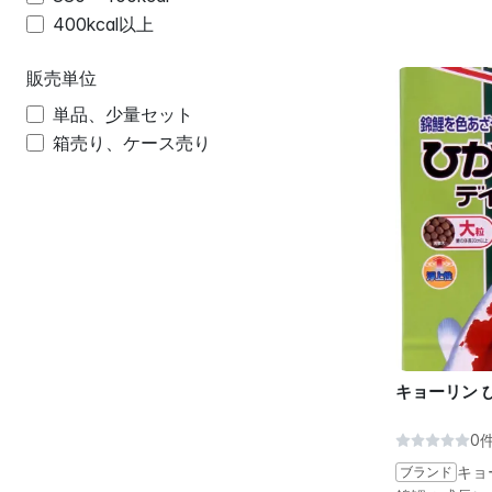
400kcal以上
販売単位
単品、少量セット
箱売り、ケース売り
キョーリン ひ
0
ブランド
キョ