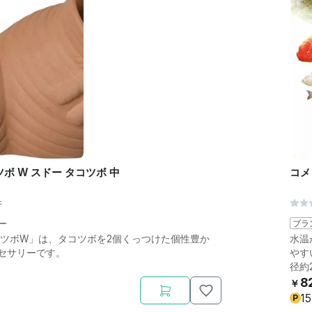
ボ W スドー タコツボ 中
コメ
件
ー
ブラ
コツボW」は、タコツボを2個くっつけた個性豊か
水温
セサリーです。
やす
径約
8
￥
15
P