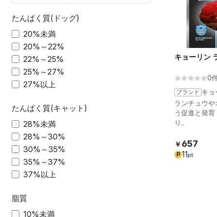
たんぱく質(ドッグ)
20%未満
20%～22%
キョーリン 
22%～25%
25%～27%
0
27%以上
ブランド
キョ
ランチュウや
たんぱく質(キャット)
う促進と発育
り。
28%未満
28%～30%
657
￥
30%～35%
11
P
pt
35%～37%
37%以上
脂質
10%未満