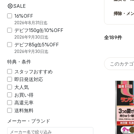
SALE
掃除・メ
16%OFF
2026年8月31日迄
デビフ150g缶10%OFF
全189件
2026年9月30日迄
デビフ85g缶5%OFF
2026年9月30日迄
特典・条件
スタッフおすすめ
即日発送対応
大人気
お買い得
高還元率
送料無料
メーカー・ブランド