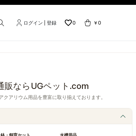
ログイン
登録
0
￥0
|
販ならUGペット.com
アクアリウム用品を豊富に取り揃えております。
・鉢・飼育セット
水槽用品