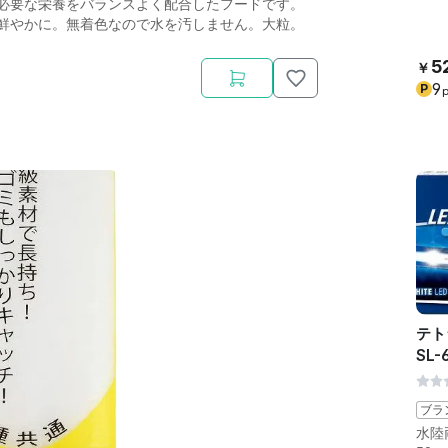
必要な栄養をバランスよく配合したフードです。
鮮やかに。無着色なので水を汚しません。大粒。
5
￥
9
P
p
テト
SL-
ブラ
水陸