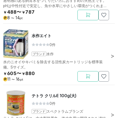
透明感のある飼育水をつくりたい方におすすめの天然土です。
pHは中性付近で安定し、魚や水草にやさしい環境がつくれま
す。
488〜
787
￥
￥
8
14
P
〜
pt
水作エイト
0件
ブランド
水作
水のニオイやキバミを除去する活性炭カートリッジを標準装
備。Sサイズ。
605〜
880
￥
￥
11
16
P
〜
pt
テトラ クリルE 100g(大)
0件
ブランド
スペクトラムブランズ