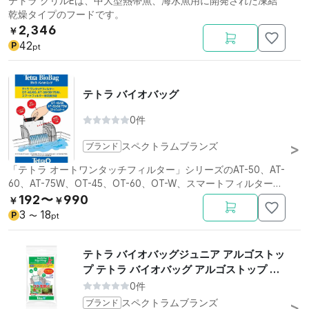
テトラ クリルEは、中大型熱帯魚、海水魚用に開発された凍結
乾燥タイプのフードです。
2,346
￥
42
P
pt
テトラ バイオバッグ
0件
ブランド
スペクトラムブランズ
「テトラ オートワンタッチフィルター」シリーズのAT-50、AT-
60、AT-75W、OT-45、OT-60、OT-W、スマートフィルター用
交換ろ材。
192〜
990
￥
￥
3
18
P
〜
pt
テトラ バイオバッグジュニア アルゴストッ
プ テトラ バイオバッグ アルゴストップ お
買得3コパック
0件
ブランド
スペクトラムブランズ