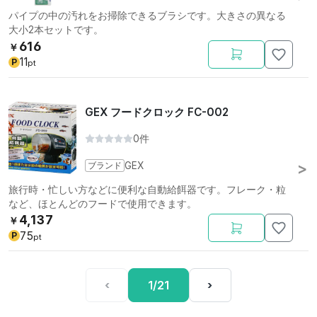
パイプの中の汚れをお掃除できるブラシです。大きさの異なる
大小2本セットです。
616
￥
11
P
pt
GEX フードクロック FC-002
0件
ブランド
GEX
旅行時・忙しい方などに便利な自動給餌器です。フレーク・粒
など、ほとんどのフードで使用できます。
4,137
￥
75
P
pt
‹
1/21
›