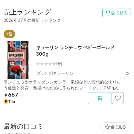
売上ランキング
全て見る
2026年07月の最新ランキング
1位
キョーリン ランチュウ ベビーゴールド
300g
0件
ブランド
キョーリン
ランチュウやオランダシシガシラ・東錦などの理想的な肉りゅ
う促進と発育・色揚げのために作られたフードです。350g入
り。
657
￥
11
P
pt
最新の口コミ
全て見る