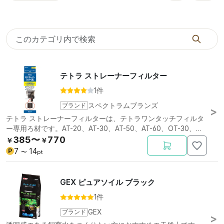
テトラ ストレーナーフィルター
1件
ブランド
スペクトラムブランズ
テトラ ストレーナーフィルターは、テトラワンタッチフィルタ
ー専用ろ材です。AT-20、AT-30、AT-50、AT-60、OT-30、
OT-30Plus、OT-45、OT-60用。
385〜
770
￥
￥
7
14
P
〜
pt
GEX ピュアソイル ブラック
1件
ブランド
GEX