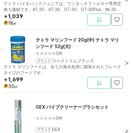
テトラ バイオバックジュニアは、ワンタッチフィルター専用交
換ろ過材です。AT-20、AT-30、OT-30、OT-30Plus、IN-30、
RF-60用。
1,039
￥
18
P
pt
テトラ マリンフード 20g(中) テトラ マリ
ンフード 52g(大)
0件
ブランド
スペクトラムブランズ
テトラ マリンフードは、全ての海水魚用に開発されたフレーク
タイプのフードです。
1,699
￥
30
P
pt
GEX パイプクリーナーブラシセット
0件
ブランド
GEX