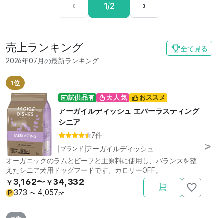
‹
1/2
›
売上ランキング
全て見る
2026年07月の最新ランキング
1位
試供品有
大人気
おススメ
アーガイルディッシュ エバーラスティング
シニア
7件
ブランド
アーガイルディッシュ
オーガニックのラムとビーフと主原料に使用し、バランスを整
えたシニア犬用ドッグフードです。カロリーOFF。
3,162〜
34,332
￥
￥
373
4,057
P
〜
pt