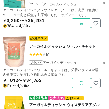
ブランド
アーガイルディッシュ
アーガイルディッシュグレヴィレアアダルトは、高蛋白低脂肪
のエミュー肉と鮮魚を主原料にしたドッグフードです。
3,250〜
35,204
￥
￥
384
4,160
P
〜
pt
おススメ
アーガイルディッシュ ワトル・キャット
1件
ブランド
アーガイルディッシュ
アーガイルディッシュワトル・キャットは、栄養バランスや腸
内健康等に配慮した猫用総合栄養食です。
1,012〜
34,762
￥
￥
119
4,108
P
〜
pt
試供品有
大人気
おススメ
アーガイルディッシュ ウィステリアアダル