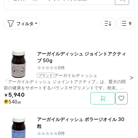
フィルタ
9
並び替え: 価格が
表示
アーガイルディッシュ ジョイントアクティ
ブ 50g
0件
ブランド
アーガイルディッシュ
「アーガイルディッシュ ジョイントアクティブ」は、愛犬の関
節の健康をサポートするバランスサプリメントです。粉末。
50g。
5,940
￥
540
P
pt
アーガイルディッシュ ボラージオイル 30
粒
0件