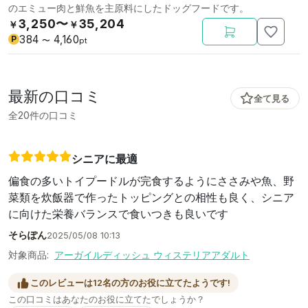
のエミュー肉と鮮魚を主原料にしたドッグフードです。
3,250〜
35,204
￥
￥
384
4,160
P
〜
pt
最新の口コミ
全て見る
全20件の口コミ
シニアに最適
偏食の多いトイプードルが完食するようにささみや魚、野
菜類を炊飯器で作ったトッピングとの相性も良く、シニア
に向けた栄養バランスで食いつきも良いです
そらぽん
2025/05/08 10:13
対象商品:
アーガイルディッシュ ウィステリアアダルト
このレビューは12名の方のお役に立てたようです!
この口コミはあなたのお役に立てたでしょうか？