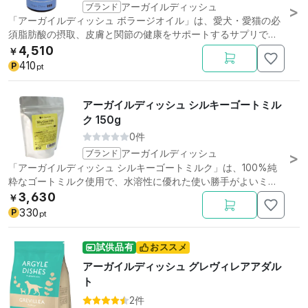
ブランド
アーガイルディッシュ
「アーガイルディッシュ ボラージオイル」は、愛犬・愛猫の必
須脂肪酸の摂取、皮膚と関節の健康をサポートするサプリで
す。
4,510
￥
410
P
pt
アーガイルディッシュ シルキーゴートミル
ク 150g
0件
ブランド
アーガイルディッシュ
「アーガイルディッシュ シルキーゴートミルク」は、100%純
粋なゴートミルク使用で、水溶性に優れた使い勝手がよいミル
クです。
3,630
￥
330
P
pt
試供品有
おススメ
アーガイルディッシュ グレヴィレアアダル
ト
2件