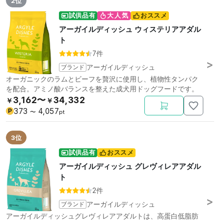
2位
試供品有
大人気
おススメ
アーガイルディッシュ ウィステリアアダル
ト
7件
ブランド
アーガイルディッシュ
オーガニックのラムとビーフを贅沢に使用し、植物性タンパク
を配合。アミノ酸バランスを整えた成犬用ドッグフードです。
3,162〜
34,332
￥
￥
373
4,057
P
〜
pt
3位
試供品有
おススメ
アーガイルディッシュ グレヴィレアアダル
ト
2件
ブランド
アーガイルディッシュ
アーガイルディッシュグレヴィレアアダルトは、高蛋白低脂肪