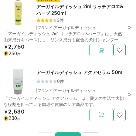
アーガイルディッシュ 2in1 リッチアロエ&
ハーブ 250ml
3件
ブランド
アーガイルディッシュ
「アーガイルディッシュ 2in1 リッチアロエ&ハーブ」は、天然
由来成分をベースにし、リンス成分も配合の犬用シャンプーで
す。
2,750
￥
250
P
pt
アーガイルディッシュ アクアセラム 50ml
0件
ブランド
アーガイルディッシュ
「アーガイルディッシュ アクアセラム」は、愛犬の生活で大切
な役割を担っている肉球や皮膚のケア商品です。
2,530
￥
230
P
pt