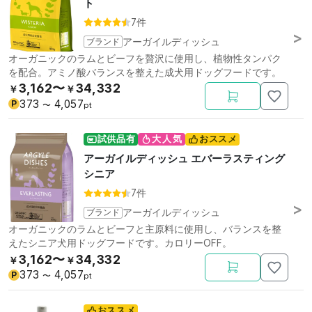
ト
7件
ブランド
アーガイルディッシュ
オーガニックのラムとビーフを贅沢に使用し、植物性タンパク
を配合。アミノ酸バランスを整えた成犬用ドッグフードです。
3,162〜
34,332
￥
￥
373
4,057
P
〜
pt
試供品有
大人気
おススメ
アーガイルディッシュ エバーラスティング
シニア
7件
ブランド
アーガイルディッシュ
オーガニックのラムとビーフと主原料に使用し、バランスを整
えたシニア犬用ドッグフードです。カロリーOFF。
3,162〜
34,332
￥
￥
373
4,057
P
〜
pt
おススメ