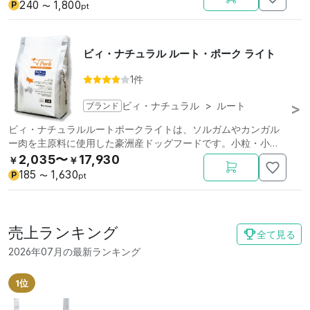
240
1,800
P
〜
pt
ビィ・ナチュラル ルート・ポーク ライト
1件
ブランド
ビィ・ナチュラル
>
ルート
ビィ・ナチュラルルートポークライトは、ソルガムやカンガル
ー肉を主原料に使用した豪洲産ドッグフードです。小粒・小
袋。
2,035〜
17,930
￥
￥
185
1,630
P
〜
pt
売上ランキング
全て見る
2026年07月の最新ランキング
1位