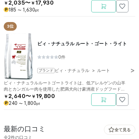
袋。
2,035〜
17,930
￥
￥
185
1,630
P
〜
pt
3位
ビィ・ナチュラル ルート・ゴート・ライト
0件
ブランド
ビィ・ナチュラル
>
ルート
ビィ・ナチュラルルートゴートライトは、低アレルゲンの山羊
肉とカンガルー肉を使用した肥満犬向け豪洲産ドッグフードで
す。小粒。小袋。
2,640〜
19,800
￥
￥
240
1,800
P
〜
pt
最新の口コミ
全て見る
全2件の口コミ