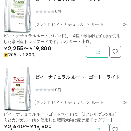
0件
ブランド
ビィ・ナチュラル
>
ルート
ビィ・ナチュラルルートブレンドは、4種の動物性蛋白源を使用
した豪州産ドッグフードです。パウダー・小袋。
2,255〜
19,800
￥
￥
205
1,800
P
〜
pt
ビィ・ナチュラル ルート・ゴート・ライト
0件
ブランド
ビィ・ナチュラル
>
ルート
ビィ・ナチュラルルートゴートライトは、低アレルゲンの山羊
肉とカンガルー肉を使用した肥満犬向け豪洲産ドッグフードで
す。小粒。小袋。
2,640〜
19,800
￥
￥