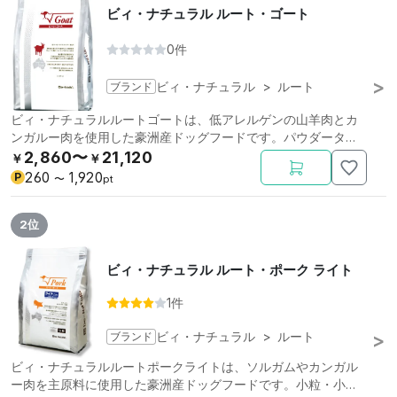
ビィ・ナチュラル ルート・ゴート
0件
ブランド
ビィ・ナチュラル
>
ルート
ビィ・ナチュラルルートゴートは、低アレルゲンの山羊肉とカ
ンガルー肉を使用した豪洲産ドッグフードです。パウダータイ
プ。
2,860〜
21,120
￥
￥
260
1,920
P
〜
pt
2位
ビィ・ナチュラル ルート・ポーク ライト
1件
ブランド
ビィ・ナチュラル
>
ルート
ビィ・ナチュラルルートポークライトは、ソルガムやカンガル
ー肉を主原料に使用した豪洲産ドッグフードです。小粒・小