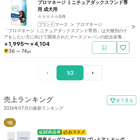
プロマネージ ミニチュアダックスフンド専
用 成犬用
0件
ブランド
マース
>
プロマネージ
「プロマネージ ミニチュアダックスフンド専用」は犬種別のケ
アをしたい方に向けて開発されたマースジャパンの総合栄養食
です。
1,995〜
4,104
￥
￥
36
74
P
〜
pt
‹
1/2
›
売上ランキング
全て見る
2026年07月の最新ランキング
1位
試供品有
おススメ
国産ドッグフード ZEN プレミアムドッグ