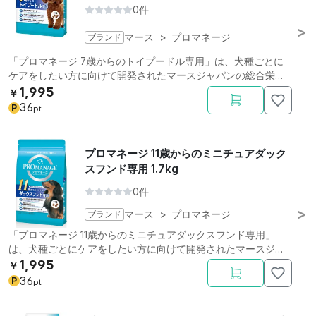
0件
ブランド
マース
>
プロマネージ
「プロマネージ 7歳からのトイプードル専用」は、犬種ごとに
ケアをしたい方に向けて開発されたマースジャパンの総合栄養
食です。
1,995
￥
36
P
pt
プロマネージ 11歳からのミニチュアダック
スフンド専用 1.7kg
0件
ブランド
マース
>
プロマネージ
「プロマネージ 11歳からのミニチュアダックスフンド専用」
は、犬種ごとにケアをしたい方に向けて開発されたマースジャ
パンの総合栄養食です。
1,995
￥
36
P
pt