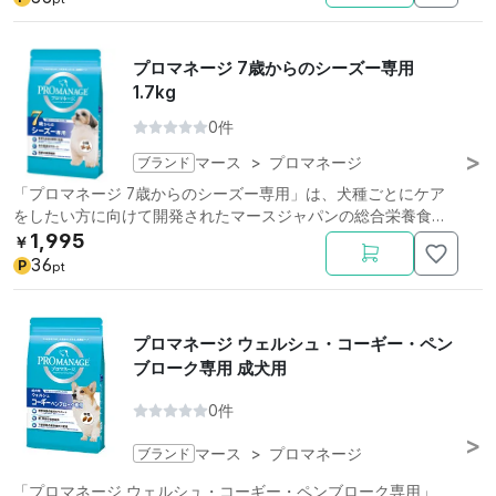
プロマネージ 7歳からのシーズー専用
1.7kg
0件
ブランド
マース
>
プロマネージ
「プロマネージ 7歳からのシーズー専用」は、犬種ごとにケア
をしたい方に向けて開発されたマースジャパンの総合栄養食で
す。
1,995
￥
36
P
pt
プロマネージ ウェルシュ・コーギー・ペン
ブローク専用 成犬用
0件
ブランド
マース
>
プロマネージ
「プロマネージ ウェルシュ・コーギー・ペンブローク専用」