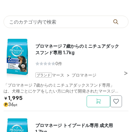
プロマネージ 7歳からのミニチュアダック
スフンド専用 1.7kg
0件
ブランド
マース
>
プロマネージ
「プロマネージ 7歳からのミニチュアダックスフンド専用」
は、犬種ごとにケアをしたい方に向けて開発されたマースジャ
パンの総合栄養食です。
1,995
￥
36
P
pt
プロマネージ トイプードル専用 成犬用
1.7kg