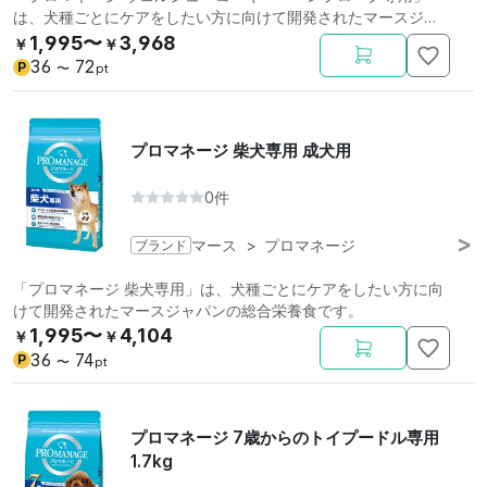
は、犬種ごとにケアをしたい方に向けて開発されたマースジャ
パンの総合栄養食です。
1,995〜
3,968
￥
￥
36
72
P
〜
pt
プロマネージ 柴犬専用 成犬用
0件
ブランド
マース
>
プロマネージ
「プロマネージ 柴犬専用」は、犬種ごとにケアをしたい方に向
けて開発されたマースジャパンの総合栄養食です。
1,995〜
4,104
￥
￥
36
74
P
〜
pt
プロマネージ 7歳からのトイプードル専用
1.7kg