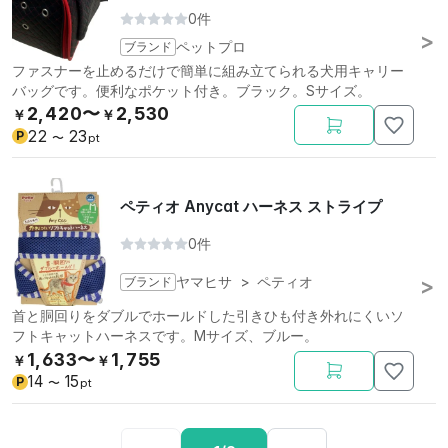
0件
ブランド
ペットプロ
ファスナーを止めるだけで簡単に組み立てられる犬用キャリー
バッグです。便利なポケット付き。ブラック。Sサイズ。
2,420〜
2,530
￥
￥
22
23
P
〜
pt
ペティオ Anycat ハーネス ストライプ
0件
ブランド
ヤマヒサ
>
ペティオ
首と胴回りをダブルでホールドした引きひも付き外れにくいソ
フトキャットハーネスです。Mサイズ、ブルー。
1,633〜
1,755
￥
￥
14
15
P
〜
pt