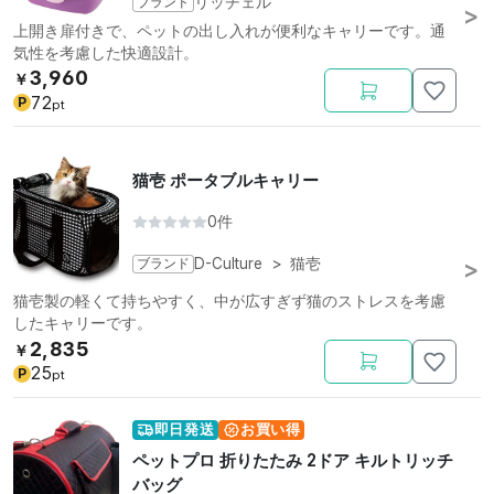
ブランド
リッチェル
上開き扉付きで、ペットの出し入れが便利なキャリーです。通
気性を考慮した快適設計。
3,960
￥
72
P
pt
猫壱 ポータブルキャリー
0件
ブランド
D-Culture
>
猫壱
猫壱製の軽くて持ちやすく、中が広すぎず猫のストレスを考慮
したキャリーです。
2,835
￥
25
P
pt
即日発送
お買い得
ペットプロ 折りたたみ 2ドア キルトリッチ
バッグ