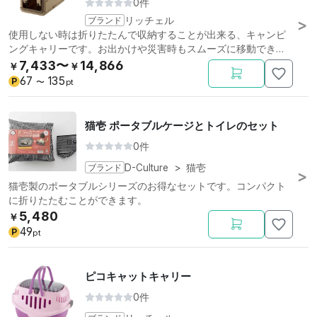
0件
ブランド
リッチェル
使用しない時は折りたたんで収納することが出来る、キャンピ
ングキャリーです。お出かけや災害時もスムーズに移動できま
す。
7,433〜
14,866
￥
￥
67
135
P
〜
pt
猫壱 ポータブルケージとトイレのセット
0件
ブランド
D-Culture
>
猫壱
猫壱製のポータブルシリーズのお得なセットです。コンパクト
に折りたたむことができます。
5,480
￥
49
P
pt
ピコキャットキャリー
0件