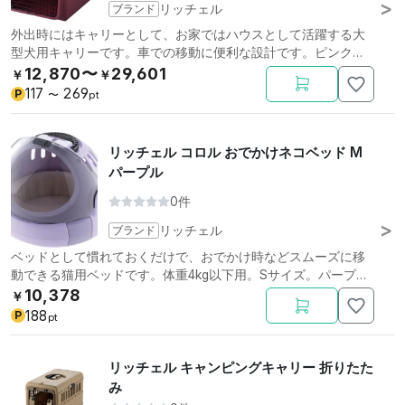
ブランド
リッチェル
外出時にはキャリーとして、お家ではハウスとして活躍する大
型犬用キャリーです。車での移動に便利な設計です。ピンク。
XL。
12,870〜
29,601
￥
￥
117
269
P
〜
pt
リッチェル コロル おでかけネコベッド M
パープル
0件
ブランド
リッチェル
ベッドとして慣れておくだけで、おでかけ時などスムーズに移
動できる猫用ベッドです。体重4kg以下用。Sサイズ。パープ
ル。
10,378
￥
188
P
pt
リッチェル キャンピングキャリー 折りたた
み