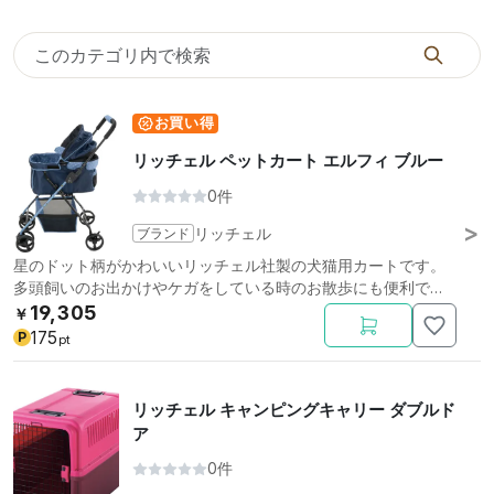
お買い得
リッチェル ペットカート エルフィ ブルー
0件
ブランド
リッチェル
星のドット柄がかわいいリッチェル社製の犬猫用カートです。
多頭飼いのお出かけやケガをしている時のお散歩にも便利で
す。
19,305
￥
175
P
pt
リッチェル キャンピングキャリー ダブルド
ア
0件