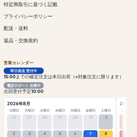
特定商取引に基づく記載
プライバシーポリシー
配送・送料
返品・交換規約
営業カレンダー
即日発送 受付中
15:00
までの確定注文は本日出荷（※対象注文に限ります）
電話サポート 休業中
次回受付予定
10:00
2026年8月
2026年
日曜日
月曜日
火曜日
水曜日
木曜日
金曜日
土曜日
日曜日
26
27
28
29
30
31
1
30
2
3
4
5
6
7
8
6