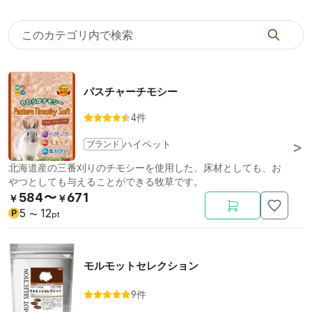
パスチャーチモシー
4件
ブランド
ハイペット
北海道産の三番刈りのチモシーを使用した、床材としても、お
やつとしても与えることができる牧草です。
584〜
671
￥
￥
5
12
P
〜
pt
モルモットセレクション
9件