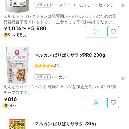
ブランド
イースター
>
モルモットセレクション
モルモットセレクションは発育期からのモルモットのための高
品質総合栄養ペレットです。主食として毎日お与えください。
1,016〜
5,880
￥
￥
9
88
P
〜
pt
マルカン ぱりぱりサラダPRO 230g
4件
ブランド
マルカン
えんどう豆・ニンジンに乾燥キャベツを加えた食べやすい野菜
チップスです。
816
￥
14
P
pt
マルカン ぱりぱりサラダ 230g