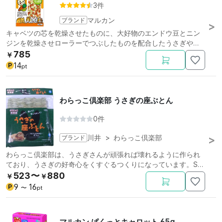
3件
ブランド
マルカン
キャベツの芯を乾燥させたものに、大好物のエンドウ豆とニン
ジンを乾燥させローラーでつぶしたものを配合したうさぎやリ
スにお与えできるおやつです。
785
￥
14
P
pt
わらっこ倶楽部 うさぎの座ぶとん
0件
ブランド
川井
>
わらっこ倶楽部
わらっこ倶楽部は、うさぎさんが頑張れば壊れるように作られ
ており、うさぎの好奇心をくすぐるつくりになっています。Sサ
イズ。
523〜
880
￥
￥
9
16
P
〜
pt
マルカン ぱくっとキャロット 65g