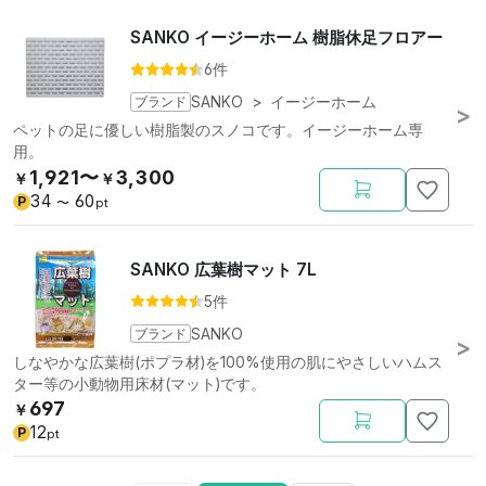
SANKO イージーホーム 樹脂休足フロアー
6件
ブランド
SANKO
>
イージーホーム
ペットの足に優しい樹脂製のスノコです。イージーホーム専
用。
1,921〜
3,300
￥
￥
34
60
P
〜
pt
SANKO 広葉樹マット 7L
5件
ブランド
SANKO
しなやかな広葉樹(ポプラ材)を100%使用の肌にやさしいハムス
ター等の小動物用床材(マット)です。
697
￥
12
P
pt