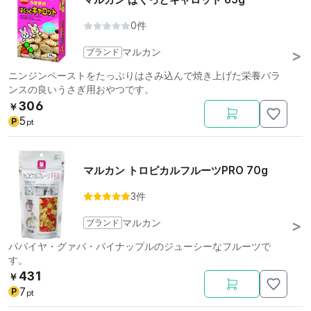
0件
ブランド
マルカン
ニンジンペーストをたっぷりはさみ込んで焼き上げた栄養バラ
ンスの良いうさぎ用おやつです。
306
￥
5
P
pt
マルカン トロピカルフルーツPRO 70g
3件
ブランド
マルカン
パパイヤ・グァバ・パイナップルのジューシーなフルーツで
す。
431
￥
7
P
pt