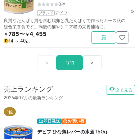
0件
ブランド
デビフ
良質なたんぱく質を含む鶏卵と乳たんぱくで作ったムース状の
総合栄養食です。病後の猫やシニア猫の栄養補給に。
785〜
4,455
￥
￥
14
40
P
〜
pt
‹
1/11
›
売上ランキング
全て見る
2026年07月の最新ランキング
1位
即日発送
お買い得
デビフ ひな鶏レバーの水煮 150g