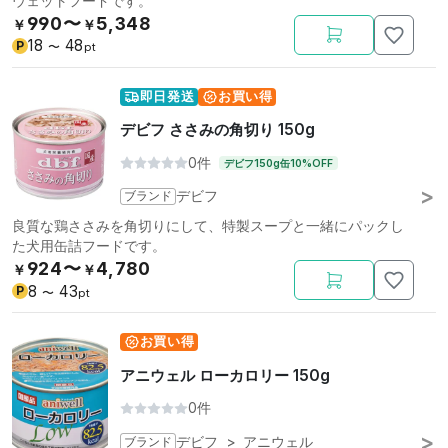
ウェットフードです。
990〜
5,348
￥
￥
18
48
P
〜
pt
即日発送
お買い得
デビフ ささみの角切り 150g
0件
デビフ150g缶10%OFF
ブランド
デビフ
良質な鶏ささみを角切りにして、特製スープと一緒にパックし
た犬用缶詰フードです。
924〜
4,780
￥
￥
8
43
P
〜
pt
お買い得
アニウェル ローカロリー 150g
0件
ブランド
デビフ
>
アニウェル