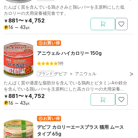
たんぱく質を含んでいる鶏ささみと鶏レバーを主原料にした低
カロリーの犬用栄養補完食です。
881〜
4,752
￥
￥
16
43
P
〜
pt
お買い得
アニウェル ハイカロリー 150g
1件
ブランド
デビフ
>
アニウェル
たんぱく質や適度な脂肪分を含んでいる鶏肉とビタミンAや鉄分
を含んでいる鶏レバーを主原料にした高カロリーの犬用栄養補
完食です。
881〜
4,752
￥
￥
16
43
P
〜
pt
お買い得
デビフ カロリーエースプラス 猫用 ムース
タイプ 65g