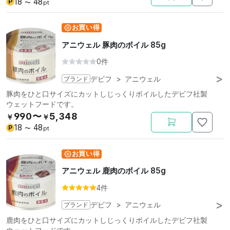
18
48
P
〜
pt
お買い得
アニウェル 豚肉のボイル 85g
0件
ブランド
デビフ
>
アニウェル
豚肉をひと口サイズにカットしじっくりボイルしたデビフ社製
ウェットフードです。
990〜
5,348
￥
￥
18
48
P
〜
pt
お買い得
アニウェル 鹿肉のボイル 85g
4件
ブランド
デビフ
>
アニウェル
鹿肉をひと口サイズにカットしじっくりボイルしたデビフ社製