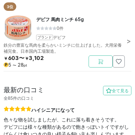
3位
デビフ 馬肉ミンチ 65g
0件
ブランド
デビフ
鉄分の豊富な馬肉を柔らかいミンチに仕上げました。犬用栄養
補完食。日本国内工場製造。
603〜
3,102
￥
￥
5
28
P
〜
pt
最新の口コミ
全て見る
全85件の口コミ
ハイシニアになって
色々な物を試しましたが、これに落ち着きそうです。
デビフには様々な種類があるので飽きっぽいトイですがし
ばらくは食いつきの良い様子を飼い主も楽しんでいます。