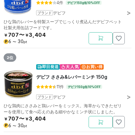
4件
デビフ150g缶10%OFF
ブランド
デビフ
ひな鶏のレバーを特製スープでじっくり煮込んだデビフペット
社製犬用缶詰フードです。
707〜
3,404
￥
￥
6
30
P
〜
pt
2位
即日発送
大人気
お買い得
デビフ ささみ&レバーミンチ 150g
11件
デビフ150g缶10%OFF
ブランド
デビフ
ひな鶏肉にささみと鶏レバーをミックス。海草からできたゼリ
ーを使用して食べ応えのある細やかなミンチ状にしました。
707〜
3,404
￥
￥
6
30
P
〜
pt