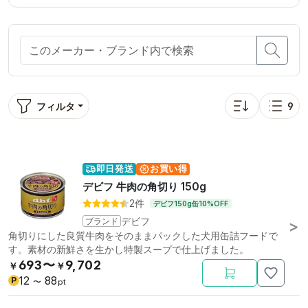
フィルタ
9
並び替え: 価格が
表示
即日発送
お買い得
デビフ 牛肉の角切り 150g
2件
デビフ150g缶10%OFF
ブランド
デビフ
角切りにした良質牛肉をそのままパックした犬用缶詰フードで
す。素材の新鮮さを生かし特製スープで仕上げました。
693〜
9,702
￥
￥
12
88
P
〜
pt