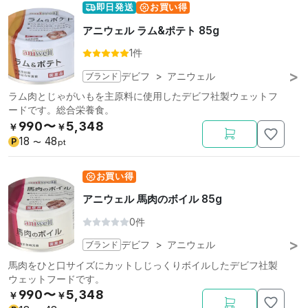
即日発送
お買い得
アニウェル ラム&ポテト 85g
1件
ブランド
デビフ
>
アニウェル
ラム肉とじゃがいもを主原料に使用したデビフ社製ウェットフ
ードです。総合栄養食。
990〜
5,348
￥
￥
18
48
P
〜
pt
お買い得
アニウェル 馬肉のボイル 85g
0件
ブランド
デビフ
>
アニウェル
馬肉をひと口サイズにカットしじっくりボイルしたデビフ社製
ウェットフードです。
990〜
5,348
￥
￥