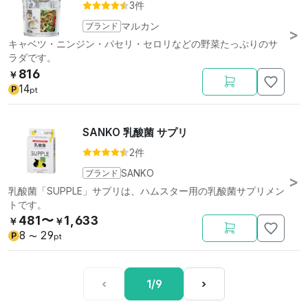
3件
ブランド
マルカン
キャベツ・ニンジン・パセリ・セロリなどの野菜たっぷりのサ
ラダです。
816
￥
14
P
pt
SANKO 乳酸菌 サプリ
2件
ブランド
SANKO
乳酸菌「SUPPLE」サプリは、ハムスター用の乳酸菌サプリメン
トです。
481〜
1,633
￥
￥
8
29
P
〜
pt
‹
1/9
›