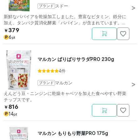
ブランド
スドー
新鮮なパパイアを乾燥加工しました。豊富なビタミン、鉄分に
加え、タンパク質消化酵素「パパイン」が含まれています。ウ
サギに。
379
￥
6
P
pt
マルカン ぱりぱりサラダPRO 230g
4件
ブランド
マルカン
えんどう豆・ニンジンに乾燥キャベツを加えた食べやすい野菜
チップスです。
816
￥
14
P
pt
マルカン もりもり野菜PRO 175g