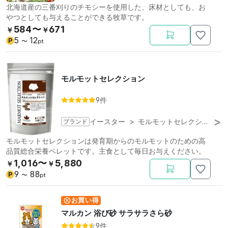
北海道産の三番刈りのチモシーを使用した、床材としても、お
やつとしても与えることができる牧草です。
584〜
671
￥
￥
5
12
P
〜
pt
モルモットセレクション
9件
ブランド
イースター
>
モルモットセレクション
モルモットセレクションは発育期からのモルモットのための高
品質総合栄養ペレットです。主食として毎日お与えください。
1,016〜
5,880
￥
￥
9
88
P
〜
pt
お買い得
マルカン 浴び砂 サラサラさら砂
9件