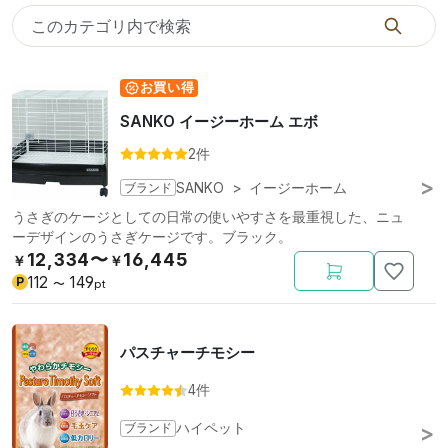
お買い得
SANKO イージーホーム エボ
2件
ブランド
SANKO
>
イージーホーム
うさぎのケージとしての日常の使いやすさを最重視した、ニュ
ーデザインのうさぎケージです。ブラック。
12,334〜
16,445
￥
￥
112
149
P
〜
pt
パスチャーチモシー
4件
ブランド
ハイペット