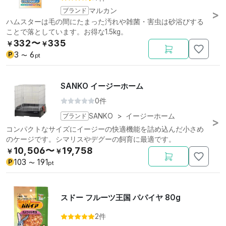
ブランド
マルカン
ハムスターは毛の間にたまった汚れや雑菌・害虫は砂浴びする
ことで落としています。お得な1.5kg。
332〜
335
￥
￥
3
6
P
〜
pt
SANKO イージーホーム
0件
ブランド
SANKO
>
イージーホーム
コンパクトなサイズにイージーの快適機能を詰め込んだ小さめ
のケージです。シマリスやデグーの飼育に最適です。
10,506〜
19,758
￥
￥
103
191
P
〜
pt
スドー フルーツ王国 パパイヤ 80g
2件