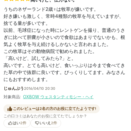
うちのネザーランド2歳♀は牧草が嫌いです。
好き嫌いも激しく、常時4種類の牧草を与えていますが、
捨てる量が多いです。
以前、毛球症になった時にレントゲンを撮り、普通のうさ
ぎに比べて胆嚢が小さいので食欲はあまりでないかも、根
気よく牧草を与え続けるしかないと言われました。
この牧草はその動物病院で勧められました。
「高いけど、試してみたら?」と。
高いです。とても高いけど、食いっぷりは今まで食べてき
た草の中で抜群に良いです。びっくりしてます。みなさん
にもおすすめします。
じゅんぷう
2016/04/10 20:30
対象商品:
OXBOW ウェスタンティモシー・ヘイ
このレビューは2名の方のお役に立てたようです!
この口コミはあなたのお役に立てたでしょうか？
はい
2件
いいえ
2件