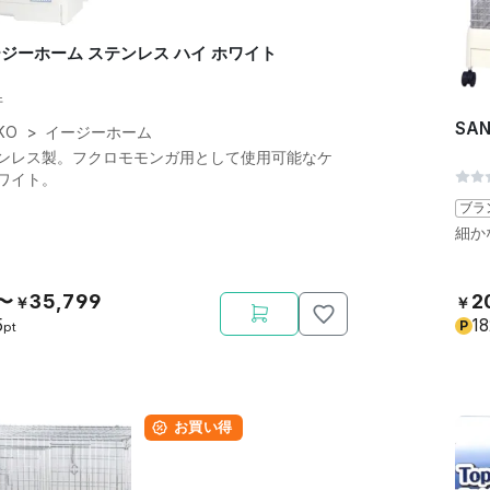
イージーホーム ステンレス ハイ ホワイト
件
SA
KO
>
イージーホーム
ンレス製。フクロモモンガ用として使用可能なケ
ワイト。
ブラ
細か
0〜
35,799
2
￥
￥
5
1
P
pt
お買い得