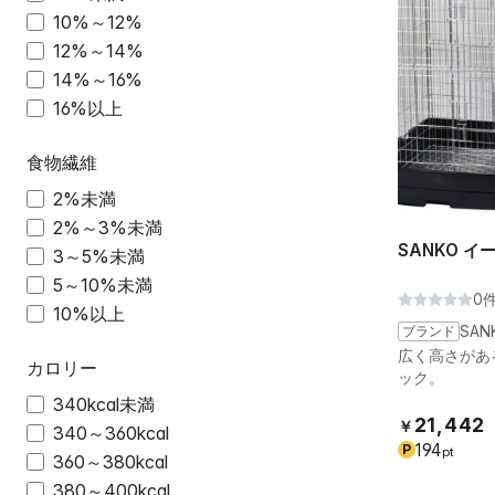
10%～12%
12%～14%
14%～16%
16%以上
食物繊維
2%未満
2%～3%未満
SANKO イ
3～5%未満
5～10%未満
0
10%以上
ブランド
SAN
広く高さがあ
カロリー
ック。
340kcal未満
21,442
￥
340～360kcal
194
P
pt
360～380kcal
380～400kcal