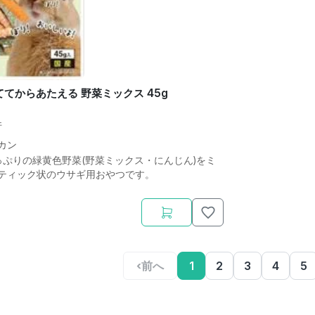
ててからあたえる 野菜ミックス 45g
件
カン
っぷりの緑黄色野菜(野菜ミックス・にんじん)をミ
ティック状のウサギ用おやつです。
‹
前へ
1
2
3
4
5