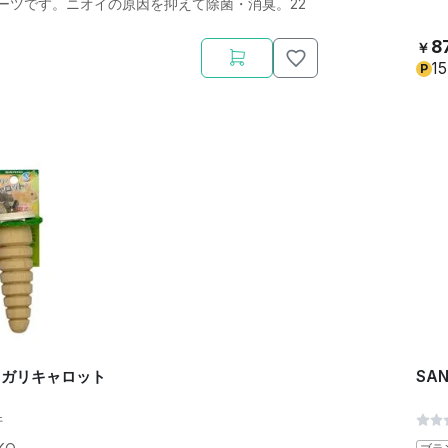
ーツです。ニオイの原因を抑えて除菌・消臭。22
8
￥
15
P
ガリガリキャロット
SA
件