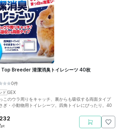
X Top Breeder 清潔消臭トイレシーツ 40枚
0件
ンド
GEX
っこのウラ周りをキャッチ、裏からも吸収する両面タイプ
さぎ・小動物用トイレシーツ。四角トイレにぴったり。40
。
,232
2
pt