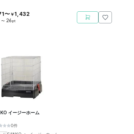
71〜
1,432
￥
26
〜
pt
NKO イージーホーム
0件