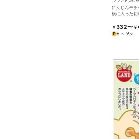
ブランド
SAN
にんじんモチ
横に入った切
332〜
￥
￥
6
9
P
〜
pt