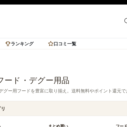
ランキング
口コミ一覧
フード・デグー用品
デグー用フードを豊富に取り揃え。送料無料やポイント還元で
ゴリ
ル
まとめ買い
フー