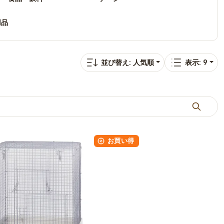
用品
並び替え: 人気順
表示: 9
お買い得