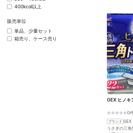
400kcal以上
販売単位
単品、少量セット
箱売り、ケース売り
GEX ヒノキ
0
ブランド
GEX
うさぎの三角