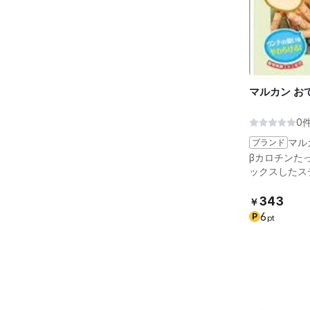
マルカン お
0
ブランド
マル
βカロチンた
ックスしたス
343
￥
6
P
pt