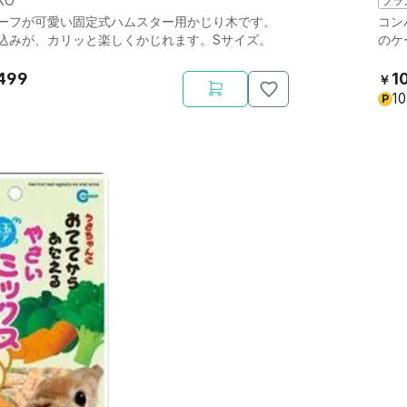
KO
ブラ
ーフが可愛い固定式ハムスター用かじり木です。
コン
込みが、カリッと楽しくかじれます。Sサイズ。
のケ
499
1
￥
1
P