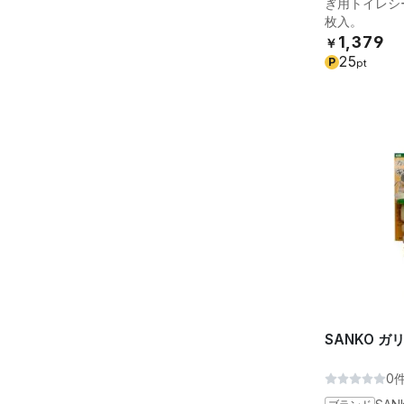
ぎ用トイレシ
枚入。
1,379
￥
25
P
pt
SANKO 
0