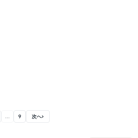
…
9
次へ
›