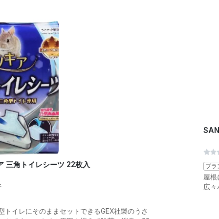
SA
ア 三角トイレシーツ 22枚入
ブラ
屋根
件
広々
型トイレにそのままセットできるGEX社製のうさ