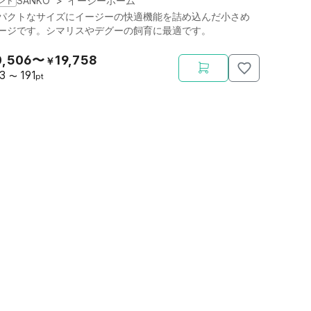
ンド
SANKO
>
イージーホーム
パクトなサイズにイージーの快適機能を詰め込んだ小さめ
ージです。シマリスやデグーの飼育に最適です。
0,506〜
19,758
￥
03
191
〜
pt