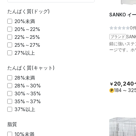
たんぱく質(ドッグ)
SANKO 
20%未満
0
20%～22%
22%～25%
ブランド
SAN
錆に強いステ
25%～27%
ージです。ホ
27%以上
たんぱく質(キャット)
28%未満
20,24
￥
28%～30%
184
32
P
〜
30%～35%
35%～37%
37%以上
脂質
10%未満