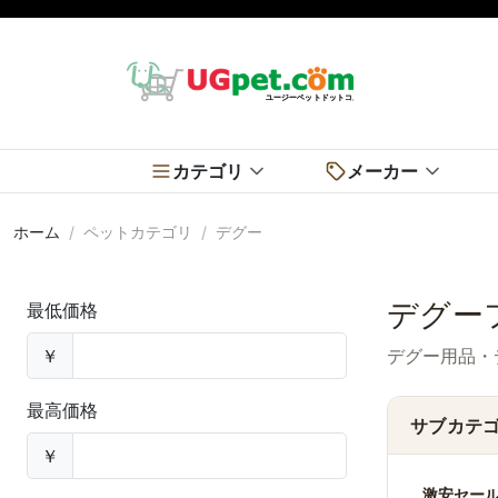
カテゴリ
メーカー
ホーム
ペットカテゴリ
デグー
デグー
最低価格
￥
デグー用品・
最高価格
サブカテ
￥
激安セー