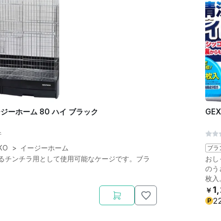
ージーホーム 80 ハイ ブラック
GE
件
KO
>
イージーホーム
ブラ
るチンチラ用として使用可能なケージです。ブラ
おし
のう
枚入
1
￥
2
P