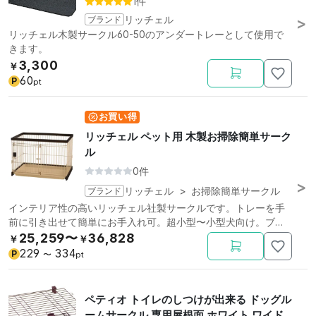
1件
ブランド
リッチェル
リッチェル木製サークル60-50のアンダートレーとして使用で
きます。
3,300
￥
60
P
pt
お買い得
リッチェル ペット用 木製お掃除簡単サーク
ル
0件
ブランド
リッチェル
>
お掃除簡単サークル
インテリア性の高いリッチェル社製サークルです。トレーを手
前に引き出せて簡単にお手入れ可。超小型〜小型犬向け。ブラ
ウン。
25,259〜
36,828
￥
￥
229
334
P
〜
pt
ペティオ トイレのしつけが出来る ドッグル
ームサークル 専用屋根面 ホワイト ワイド