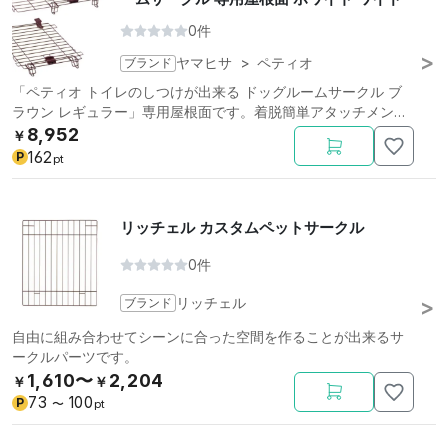
0件
ブランド
ヤマヒサ
>
ペティオ
「ペティオ トイレのしつけが出来る ドッグルームサークル ブ
ラウン レギュラー」専用屋根面です。着脱簡単アタッチメント
付き。
8,952
￥
162
P
pt
リッチェル カスタムペットサークル
0件
ブランド
リッチェル
自由に組み合わせてシーンに合った空間を作ることが出来るサ
ークルパーツです。
1,610〜
2,204
￥
￥
73
100
P
〜
pt