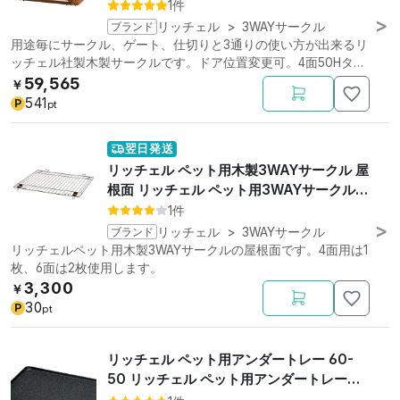
1件
ブランド
リッチェル
>
3WAYサークル
用途毎にサークル、ゲート、仕切りと3通りの使い方が出来るリ
ッチェル社製木製サークルです。ドア位置変更可。4面50Hタイ
プ。
59,565
￥
541
P
pt
翌日発送
リッチェル ペット用木製3WAYサークル 屋
根面 リッチェル ペット用3WAYサークル 4
面屋根面
1件
ブランド
リッチェル
>
3WAYサークル
リッチェルペット用木製3WAYサークルの屋根面です。4面用は1
枚、6面は2枚使用します。
3,300
￥
30
P
pt
リッチェル ペット用アンダートレー 60-
50 リッチェル ペット用アンダートレー
90-60