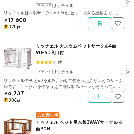
ブランド
リッチェル
リッチェル社木製サークル60-50にセットできる屋根面です。
17,600
￥
320
P
pt
リッチェル カスタムペットサークル4面
90-60入口付
1件
ブランド
リッチェル
リッチェルの90と60を組み合わせて作られた入り口付のサーク
ルです。サークルを作るうえで最低限のパーツがそろっていま
す。
6,737
￥
306
P
pt
お買い得
リッチェル ペット用木製3WAYサークル 6
面90H