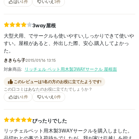
はい
1件
いいえ
3件
3way屋根
大型犬用、でサークルも使いやすい,しっかりできて使いや
すい。屋根があると、外出した際、安心.購入してよかっ
た。
ききらら子
2015/01/16 13:15
対象商品:
リッチェル ペット用木製3WAYサークル 屋根面
このレビューは1名の方のお役に立てたようです!
この口コミはあなたのお役に立てたでしょうか？
はい
1件
いいえ
0件
ぴったりでした
リッチェルペット用木製3WAYサークルを購入しました。
品切れとの事で入荷待ちでしたが、我が家は引越しを控え