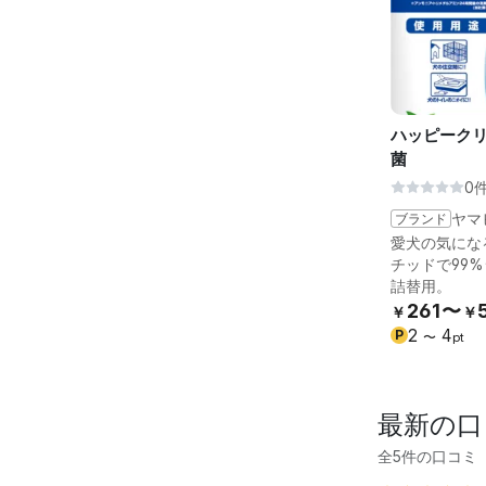
ハッピークリ
菌
0
ブランド
ヤマ
愛犬の気にな
チッドで99
詰替用。
261〜
￥
￥
2
4
P
〜
pt
最新の口
全5件の口コミ