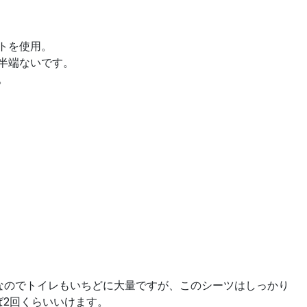
トを使用。
半端ないです。
。
なのでトイレもいちどに大量ですが、このシーツはしっかり
ば2回くらいいけます。