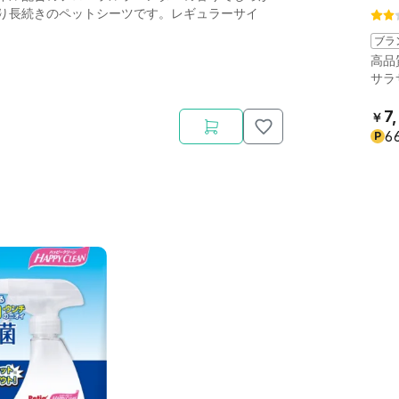
り長続きのペットシーツです。レギュラーサイ
ブラ
高品
サラ
7
￥
6
P