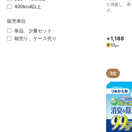
り消臭し、香
400kcal以上
ズ。
販売単位
単品、少量セット
1,188
箱売り、ケース売り
￥
10
P
pt
3位