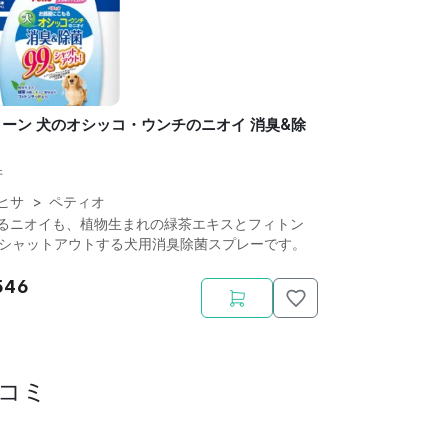
ーン 犬のオシッコ・ウンチのニオイ 消臭&除
件
ヒサ
>
ペティオ
るニオイも、植物生まれの緑茶エキスとフィトン
%シャットアウトする犬用消臭除菌スプレーです。
546
コミ