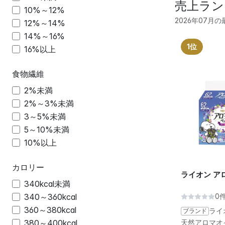
売上ラン
10%～12%
2026年07月
12%～14%
14%～16%
1位
16%以上
食物繊維
2%未満
2%～3%未満
3～5%未満
5～10%未満
10%以上
カロリー
ライオン ア
340kcal未満
340～360kcal
0
360～380kcal
ブランド
ライ
380～400kcal
天然アロマオ