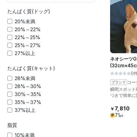
たんぱく質(ドッグ)
20%未満
20%～22%
22%～25%
25%～27%
27%以上
ネオシーツG
(32cm×45c
たんぱく質(キャット)
0
28%未満
ブランド
コー
28%～30%
瞬間スポット
30%～35%
つきで簡単に
35%～37%
7,810
￥
37%以上
71
P
pt
脂質
10%未満