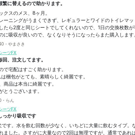
頻繁に替えるので助かります。
ックスのメス、8ヶ月。
レーニングがうまくできず、レギュラーとワイドのトイレマッ
したら2度と同じシートでしてくれないので、1日の交換枚数が
のに吸収が良いので、なくなりそうになったらまた購入します
40
・
やまさき
シーツFX
毎回、注文してます。
ので宅配はすごく助かります。
んは梱包がとても、素晴らしく綺麗です。
、商品は本当に綺麗です。
がとうございます。
0
・
らん
シーツFX
しっかり吸収です
型犬です。水を飲む回数が少なく、いちどに大量に飲むタイプ。
れました。さすがに大量なので2回は無理ですが、通常であれ