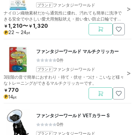
ブランド
ファンタジーワールド
ナイロン織物素材だから通気性に優れ、汚れても簡単に洗浄で
きる安全でやさしい愛犬用無駄吠え・拾い食い防止口輪です。
ミニ。
1,210〜
1,320
￥
￥
22
24
P
〜
pt
ファンタジーワールド マルチクリッカー
0件
ブランド
ファンタジーワールド
3段階の音で簡単におすわり・待て・伏せ・つけ・こいなど様々
なトレーニングができるマルチクリッカーです。
770
￥
14
P
pt
ファンタジーワールド VETカラー S
0件
ブランド
ファンタジーワールド