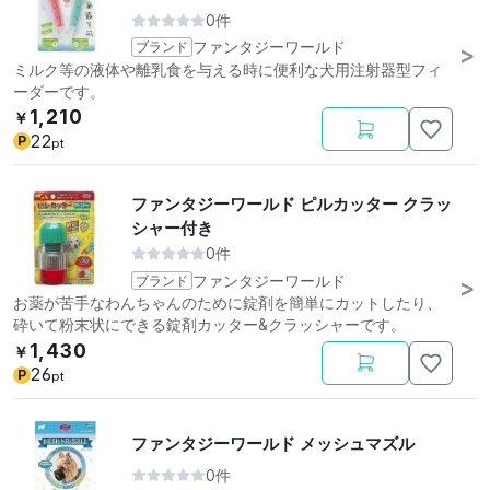
0件
ブランド
ファンタジーワールド
ミルク等の液体や離乳食を与える時に便利な犬用注射器型フィ
ーダーです。
1,210
￥
22
P
pt
ファンタジーワールド ピルカッター クラッ
シャー付き
0件
ブランド
ファンタジーワールド
お薬が苦手なわんちゃんのために錠剤を簡単にカットしたり、
砕いて粉末状にできる錠剤カッター&クラッシャーです。
1,430
￥
26
P
pt
ファンタジーワールド メッシュマズル
0件