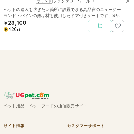
ブランド
ファンタジーワールド
ペットの進入を防ぎたい箇所に設置できる高品質のニュージー
ランド・パインの無垢材を使用したドア付きゲートです。Sサイ
ズ
23,100
￥
420
P
pt
ペット用品・ペットフードの通信販売サイト
サイト情報
カスタマーサポート