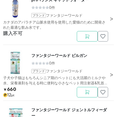
0件
ブランド
ファンタジーワールド
カナダのアパラチア山脈水使用を使用した愛猫のために開発さ
れた最適な飲み水です。
購入不可
ファンタジーワールド ピルガン
0件
ブランド
ファンタジーワールド
子犬や子猫はもちろんシニア期のペットにも大活躍のミルクや
水、栄養液剤を与える時に便利な小さなペット用注射器&乳首で
す。
660
￥
12
P
pt
ファンタジーワールド ジェントルフィーダ
ー