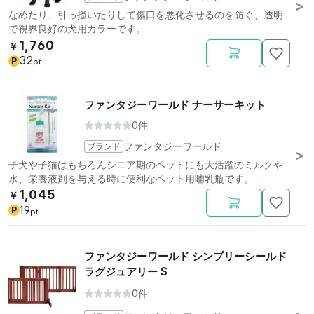
なめたり、引っ掻いたりして傷口を悪化させるのを防ぐ、透明
で視界良好の犬用カラーです。
1,760
￥
32
P
pt
ファンタジーワールド ナーサーキット
0件
ブランド
ファンタジーワールド
子犬や子猫はもちろんシニア期のペットにも大活躍のミルクや
水、栄養液剤を与える時に便利なペット用哺乳瓶です。
1,045
￥
19
P
pt
ファンタジーワールド シンプリーシールド
ラグジュアリー S
0件