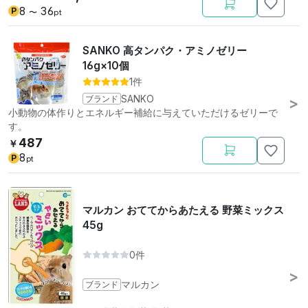
8
36
P
〜
pt
SANKO 高タンパク・アミノゼリー
16g×10個
1件
ブランド
SANKO
小動物の体作りとエネルギー補給に与えていただけるゼリーで
す。
487
￥
8
P
pt
マルカン おててからあたえる 野菜ミックス
45g
0件
ブランド
マルカン