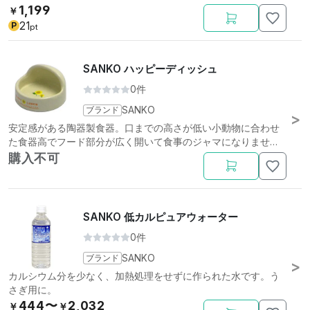
1,199
￥
21
P
pt
SANKO ハッピーディッシュ
0件
ブランド
SANKO
安定感がある陶器製食器。口までの高さが低い小動物に合わせ
た食器高でフード部分が広く開いて食事のジャマになりませ
ん。
購入不可
SANKO 低カルピュアウォーター
0件
ブランド
SANKO
カルシウム分を少なく、加熱処理をせずに作られた水です。う
さぎ用に。
444〜
2,032
￥
￥