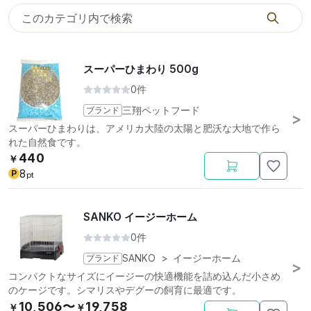
スーパーひまわり 500g
0件
ブランド
三翔ペットフード
スーパーひまわりは、アメリカ大陸の太陽と肥沃な大地で作ら
れた自然食です。
440
￥
8
P
pt
SANKO イージーホーム
0件
ブランド
SANKO
>
イージーホーム
コンパクトなサイズにイージーの快適機能を詰め込んだ小さめ
のケージです。シマリスやデグーの飼育に最適です。
10,506〜
19,758
￥
￥