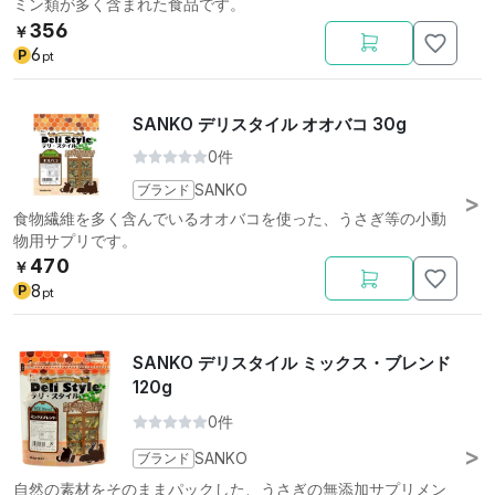
ミン類が多く含まれた食品です。
356
￥
6
P
pt
SANKO デリスタイル オオバコ 30g
0件
ブランド
SANKO
食物繊維を多く含んでいるオオバコを使った、うさぎ等の小動
物用サプリです。
470
￥
8
P
pt
SANKO デリスタイル ミックス・ブレンド
120g
0件
ブランド
SANKO
自然の素材をそのままパックした、うさぎの無添加サプリメン