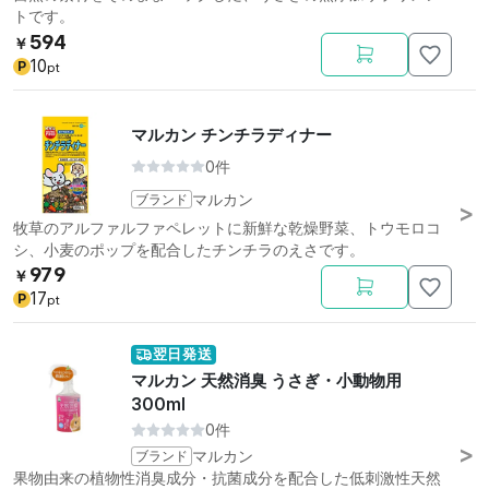
トです。
594
￥
10
P
pt
マルカン チンチラディナー
0件
ブランド
マルカン
牧草のアルファルファペレットに新鮮な乾燥野菜、トウモロコ
シ、小麦のポップを配合したチンチラのえさです。
979
￥
17
P
pt
翌日発送
マルカン 天然消臭 うさぎ・小動物用
300ml
0件
ブランド
マルカン
果物由来の植物性消臭成分・抗菌成分を配合した低刺激性天然