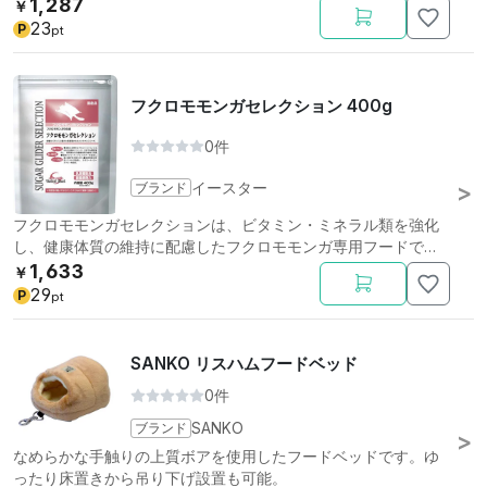
1,287
￥
23
P
pt
フクロモモンガセレクション 400g
0件
ブランド
イースター
フクロモモンガセレクションは、ビタミン・ミネラル類を強化
し、健康体質の維持に配慮したフクロモモンガ専用フードで
す。
1,633
￥
29
P
pt
SANKO リスハムフードベッド
0件
ブランド
SANKO
なめらかな手触りの上質ボアを使用したフードベッドです。ゆ
ったり床置きから吊り下げ設置も可能。