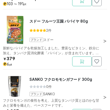
103
191
P
〜
pt
スドー フルーツ王国 パパイヤ 80g
2件
ブランド
スドー
新鮮なパパイアを乾燥加工しました。豊富なビタミン、鉄分に
加え、タンパク質消化酵素「パパイン」が含まれています。ウ
サギに。
379
￥
6
P
pt
SANKO フクロモモンガフード 300g
0件
ブランド
SANKO
フクロモモンガの食性を考え、上質なタンパク質とほのかな甘
みと栄養を備えた、ベースフードです。