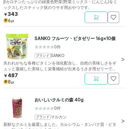
βカロチンたっぷりの緑黄色野菜(野菜ミックス・にんじん)をミ
ックスしたスティック状のウサギ用おやつです。
343
￥
6
P
pt
SANKO フルーツ・ビタゼリー 16g×10個
0件
ブランド
SANKO
失われがちな各種ビタミンを強化配合し、自然の美味しさをギ
ュッと凝縮した美味しく栄養補給が出来るうさぎ用ゼリーで
す。
487
￥
8
P
pt
おいしいクルミの森 40g
0件
ブランド
マルカン
新鮮なクルミを厳選しました。カルシウム・タンパク質・ビタ