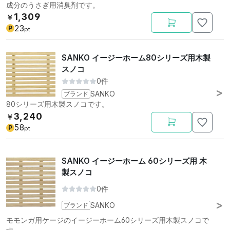
成分のうさぎ用消臭剤です。
1,309
￥
23
P
pt
SANKO イージーホーム80シリーズ用木製
スノコ
0件
ブランド
SANKO
80シリーズ用木製スノコです。
3,240
￥
58
P
pt
SANKO イージーホーム 60シリーズ用 木
製スノコ
0件
ブランド
SANKO
モモンガ用ケージのイージーホーム60シリーズ用木製スノコで