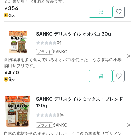
ミン類が多く含まれた食品です。
356
￥
6
P
pt
SANKO デリスタイル オオバコ 30g
0件
ブランド
SANKO
食物繊維を多く含んでいるオオバコを使った、うさぎ等の小動
物用サプリです。
470
￥
8
P
pt
SANKO デリスタイル ミックス・ブレンド
120g
0件
ブランド
SANKO
自然の素材をそのままパックした、うさぎの無添加サプリメン