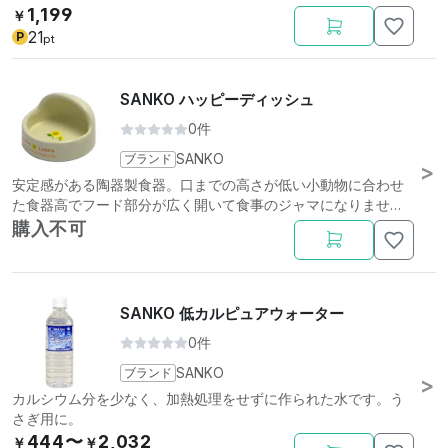
1,199
￥
21
P
pt
SANKO ハッピーディッシュ
0件
ブランド
SANKO
安定感がある陶器製食器。口までの高さが低い小動物に合わせ
た食器高でフード部分が広く開いて食事のジャマになりませ
ん。
購入不可
SANKO 低カルピュアウォーター
0件
ブランド
SANKO
カルシウム分を少なく、加熱処理をせずに作られた水です。う
さぎ用に。
444〜
2,032
￥
￥