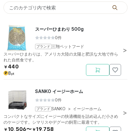
スーパーひまわり 500g
0件
ブランド
三翔ペットフード
スーパーひまわりは、アメリカ大陸の太陽と肥沃な大地で作ら
れた自然食です。
440
￥
8
P
pt
SANKO イージーホーム
0件
ブランド
SANKO
>
イージーホーム
コンパクトなサイズにイージーの快適機能を詰め込んだ小さめ
のケージです。シマリスやデグーの飼育に最適です。
10,506〜
19,758
￥
￥