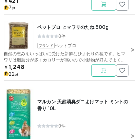
421
￥
7
P
pt
ペットプロ ヒマワリのたね 500g
0件
ブランド
ペットプロ
自然の恵みをいっぱいに受けた新鮮なひまわりの種です。ヒマ
ワリは脂肪分が多くカロリーが高いので小動物が好んでよく食
べます。
1,248
￥
22
P
pt
マルカン 天然消臭ダニよけマット ミントの
香り 10L
0件