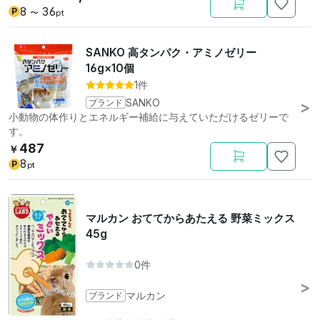
8
36
P
〜
pt
SANKO 高タンパク・アミノゼリー
16g×10個
1件
ブランド
SANKO
小動物の体作りとエネルギー補給に与えていただけるゼリーで
す。
487
￥
8
P
pt
マルカン おててからあたえる 野菜ミックス
45g
0件
ブランド
マルカン