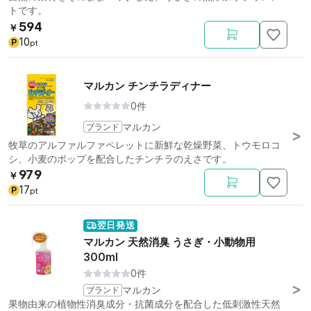
トです。
594
￥
10
P
pt
マルカン チンチラディナー
0件
ブランド
マルカン
牧草のアルファルファペレットに新鮮な乾燥野菜、トウモロコ
シ、小麦のポップを配合したチンチラのえさです。
979
￥
17
P
pt
翌日発送
マルカン 天然消臭 うさぎ・小動物用
300ml
0件
ブランド
マルカン
果物由来の植物性消臭成分・抗菌成分を配合した低刺激性天然