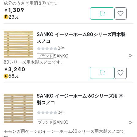
成分のうさぎ用消臭剤です。
1,309
￥
23
P
pt
SANKO イージーホーム80シリーズ用木製
スノコ
0件
ブランド
SANKO
80シリーズ用木製スノコです。
3,240
￥
58
P
pt
SANKO イージーホーム 60シリーズ用 木
製スノコ
0件
ブランド
SANKO
モモンガ用ケージのイージーホーム60シリーズ用木製スノコで