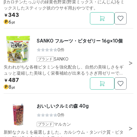
βカロチンたっぷりの緑黄色野菜(野菜ミックス・にんじん)をミ
ックスしたスティック状のウサギ用おやつです。
343
￥
6
P
pt
SANKO フルーツ・ビタゼリー 16g×10個
0件
ブランド
SANKO
失われがちな各種ビタミンを強化配合し、自然の美味しさをギ
ュッと凝縮した美味しく栄養補給が出来るうさぎ用ゼリーで
す。
487
￥
8
P
pt
おいしいクルミの森 40g
0件
ブランド
マルカン
新鮮なクルミを厳選しました。カルシウム・タンパク質・ビタ