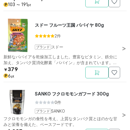
103
191
P
〜
pt
スドー フルーツ王国 パパイヤ 80g
2件
ブランド
スドー
新鮮なパパイアを乾燥加工しました。豊富なビタミン、鉄分に
加え、タンパク質消化酵素「パパイン」が含まれています。ウ
サギに。
379
￥
6
P
pt
SANKO フクロモモンガフード 300g
0件
ブランド
SANKO
フクロモモンガの食性を考え、上質なタンパク質とほのかな甘
みと栄養を備えた、ベースフードです。