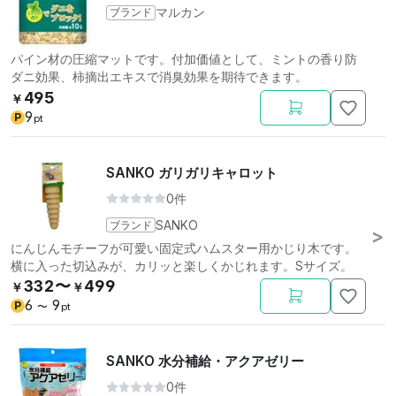
ブランド
マルカン
パイン材の圧縮マットです。付加価値として、ミントの香り防
ダニ効果、柿摘出エキスで消臭効果を期待できます。
495
￥
9
P
pt
SANKO ガリガリキャロット
0件
ブランド
SANKO
にんじんモチーフが可愛い固定式ハムスター用かじり木です。
横に入った切込みが、カリッと楽しくかじれます。Sサイズ。
332〜
499
￥
￥
6
9
P
〜
pt
SANKO 水分補給・アクアゼリー
0件