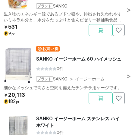
ブランド
SANKO
生き物のエネルギー源であるブドウ糖や、排出され失われやす
いミネラル分と、水分をたっぷりと含んだゼリー状補助食品で
す。ウサギ用。
531
￥
9
P
pt
お買い得
SANKO イージーホーム 60 ハイメッシュ
0件
ブランド
SANKO
>
イージーホーム
細かなメッシュで高さと空間を備えたチンチラ用ケージです。
20,113
￥
182
P
pt
SANKO イージーホーム ステンレス ハイ
ホワイト
0件