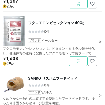
1,287
￥
23
P
pt
フクロモモンガセレクション 400g
0件
ブランド
イースター
フクロモモンガセレクションは、ビタミン・ミネラル類を強化
し、健康体質の維持に配慮したフクロモモンガ専用フードで
す。
1,633
￥
29
P
pt
SANKO リスハムフードベッド
0件
ブランド
SANKO
なめらかな手触りの上質ボアを使用したフードベッドです。ゆ
ったり床置きから吊り下げ設置も可能。