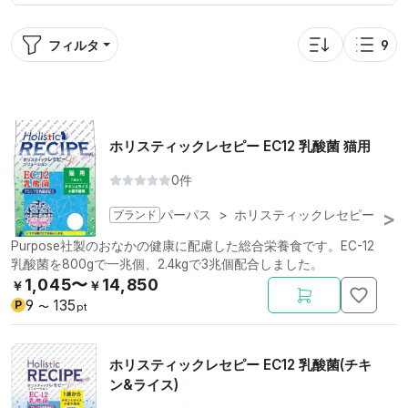
フィルタ
9
並び替え: bitbag_s
表示
ホリスティックレセピー EC12 乳酸菌 猫用
0件
ブランド
パーパス
>
ホリスティックレセピー
Purpose社製のおなかの健康に配慮した総合栄養食です。EC-12
乳酸菌を800gで一兆個、2.4kgで3兆個配合しました。
1,045〜
14,850
￥
￥
9
135
P
〜
pt
ホリスティックレセピー EC12 乳酸菌(チキ
ン&ライス)