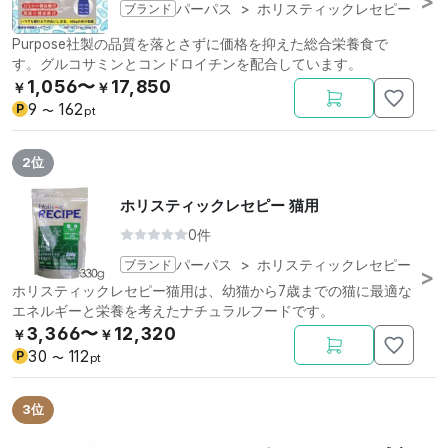
ブランド
パーパス
>
ホリスティックレセピー
Purpose社製の品質を落とさずに価格を抑えた総合栄養食で
す。グルコサミンとコンドロイチンを配合しています。
1,056〜
17,850
￥
￥
9
162
P
〜
pt
2位
ホリスティックレセピー 猫用
0件
ブランド
パーパス
>
ホリスティックレセピー
ホリスティックレセピー猫用は、幼猫から7歳までの猫に最適な
エネルギーと栄養を考えたナチュラルフードです。
3,366〜
12,320
￥
￥
30
112
P
〜
pt
3位