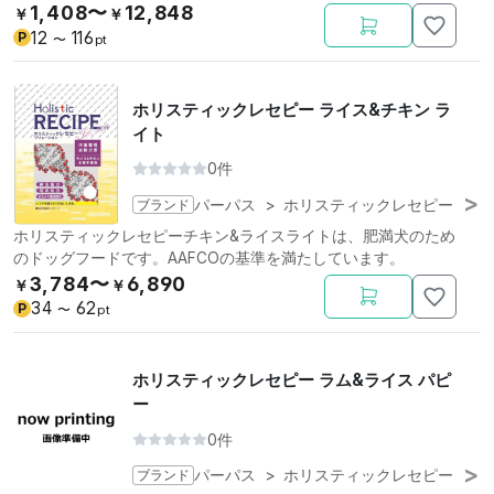
1,408〜
12,848
￥
￥
12
116
P
〜
pt
ホリスティックレセピー ライス&チキン ラ
イト
0件
ブランド
パーパス
>
ホリスティックレセピー
ホリスティックレセピーチキン&ライスライトは、肥満犬のため
のドッグフードです。AAFCOの基準を満たしています。
3,784〜
6,890
￥
￥
34
62
P
〜
pt
ホリスティックレセピー ラム&ライス パピ
ー
0件
ブランド
パーパス
>
ホリスティックレセピー