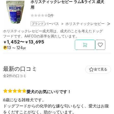
ホリスティックレセピー ラム&ライス 成犬
用
0件
ブランド
パーパス
>
ホリスティックレセピー
ホリスティックレセピー成犬用は、成犬のことを考えたドッグ
フードです。AAFCOの基準を満たしています。
1,452〜
13,695
￥
￥
13
124
P
〜
pt
最新の口コミ
全て見る
全2件の口コミ
愛犬のお気にいりです！
6歳になる雑種犬です。
ドッグフードからの化学的な嫌な匂いもなく、愛犬はお腹
をくだすことがなく、助かっています。