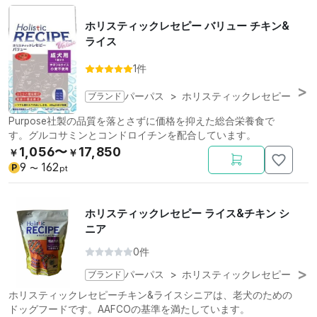
ホリスティックレセピー バリュー チキン&
ライス
1件
ブランド
パーパス
>
ホリスティックレセピー
Purpose社製の品質を落とさずに価格を抑えた総合栄養食で
す。グルコサミンとコンドロイチンを配合しています。
1,056〜
17,850
￥
￥
9
162
P
〜
pt
ホリスティックレセピー ライス&チキン シ
ニア
0件
ブランド
パーパス
>
ホリスティックレセピー
ホリスティックレセピーチキン&ライスシニアは、老犬のための
ドッグフードです。AAFCOの基準を満たしています。