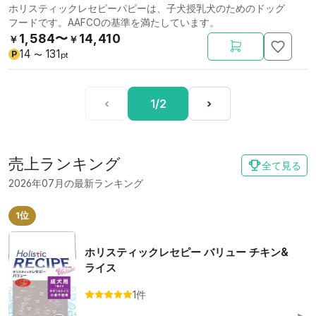
ホリスティックレセピーパピーは、子犬授乳犬のためのドッグ
フードです。AAFCOの基準を満たしています。
1,584〜
14,410
￥
￥
14
131
P
〜
pt
‹
1/2
›
売上ランキング
全て見る
2026年07月の最新ランキング
1位
ホリスティックレセピー バリュー チキン&
ライス
1件