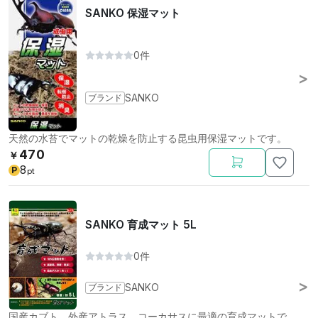
SANKO 保湿マット
0件
ブランド
SANKO
天然の水苔でマットの乾燥を防止する昆虫用保湿マットです。
470
￥
8
P
pt
SANKO 育成マット 5L
0件
ブランド
SANKO
国産カブト、外産アトラス、コーカサスに最適の育成マットで