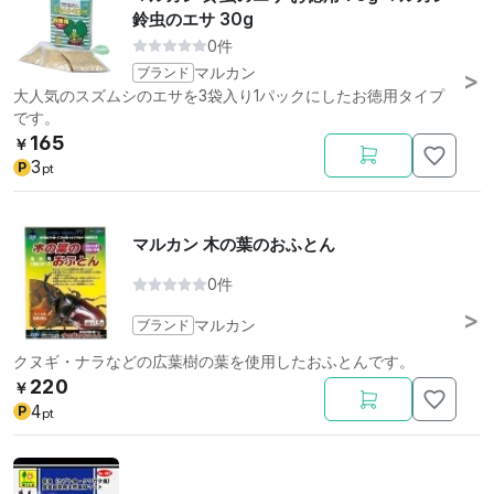
鈴虫のエサ 30g
0件
ブランド
マルカン
大人気のスズムシのエサを3袋入り1パックにしたお徳用タイプ
です。
165
￥
3
P
pt
マルカン 木の葉のおふとん
0件
ブランド
マルカン
クヌギ・ナラなどの広葉樹の葉を使用したおふとんです。
220
￥
4
P
pt