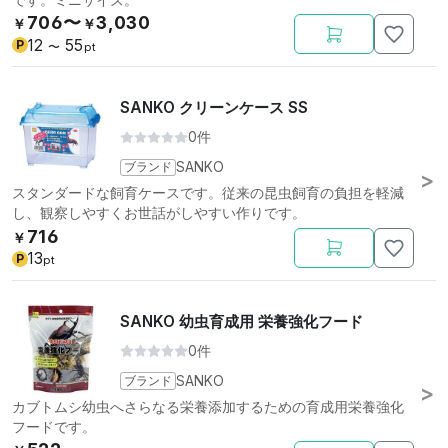
です。ミニサイズ。
706〜
3,030
￥
￥
12
55
P
〜
pt
SANKO クリーンケース SS
0件
ブランド
SANKO
スタンダードな飼育ケースです。従来の昆虫飼育の負担を軽減
し、観察しやすくお世話がしやすい作りです。
716
￥
13
P
pt
SANKO 幼虫育成用 栄養強化フード
0件
ブランド
SANKO
カブトムシ幼虫へさらなる栄養添加するための育成用栄養強化
フードです。