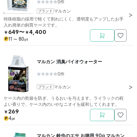
0件
ブランド
マルカン
特殊樹脂の採用で軽くて割れにくく、透明度もアップしたお手
入れ簡単の飼育ケースです。
649〜
4,400
￥
￥
11
80
P
〜
pt
マルカン 消臭バイオウォーター
0件
ブランド
マルカン
ケース内の乾燥を防ぎ、うるおいを与えます。ライラックの程
よい香りで、ケース内のいやなニオイを緩和してくれます。
269
￥
4
P
pt
マルカン 鈴虫のエサ お徳用 90g マルカン