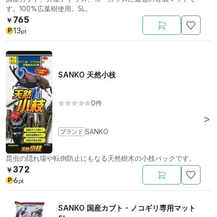
す。100%広葉樹使用。5L。
765
￥
13
P
pt
SANKO 天然小枝
0件
ブランド
SANKO
昆虫の隠れ場や転倒防止にもなる天然樹木の小枝パックです。
372
￥
6
P
pt
SANKO 国産カブト・ノコギリ専用マット