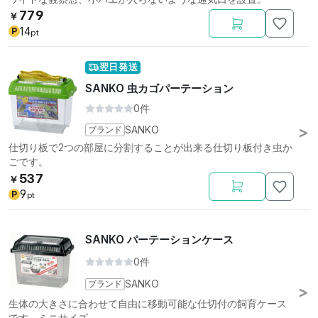
779
￥
14
P
pt
翌日発送
SANKO 虫カゴパーテーション
0件
ブランド
SANKO
仕切り板で2つの部屋に分割することが出来る仕切り板付き虫か
ごです。
537
￥
9
P
pt
SANKO パーテーションケース
0件
ブランド
SANKO
生体の大きさに合わせて自由に移動可能な仕切付の飼育ケース