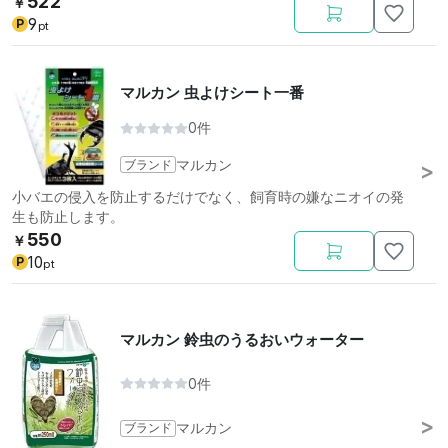
522
￥
9
P
pt
マルカン 虫よけシート一番
0件
ブランド
マルカン
小バエの侵入を防止するだけでなく、飼育時の嫌なニオイの発
生も防止します。
550
￥
10
P
pt
マルカン 鈴虫のうるおいウォーター
0件
ブランド
マルカン