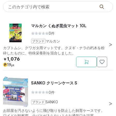
マルカン くぬぎ昆虫マット 10L
0件
ブランド
マルカン
カブトムシ、クワガタ用マットです。クヌギ・ナラの朽木を粉
砕したものに、特殊栄養剤を混合しました。
1,076
￥
19
P
pt
SANKO クリーンケース S
0件
ブランド
SANKO
お部屋を汚さないように飛び散りを防止した飼育ケースです。
ワイドな観察窓、小バエが入らないような通気口を設置。