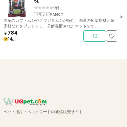
5L
0件
ブランド
SANKO
国産のカブトムシやクワガタムシが好む、国産の広葉樹材と菌
床材などをブレンドし、分解発酵されたマットです。
784
￥
14
P
pt
ペット用品・ペットフードの通信販売サイト