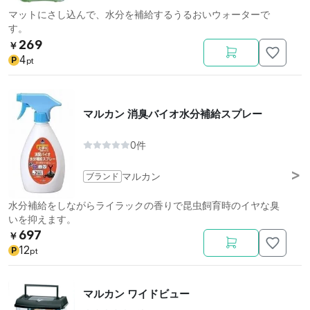
マットにさし込んで、水分を補給するうるおいウォーターで
す。
269
￥
4
P
pt
マルカン 消臭バイオ水分補給スプレー
0件
ブランド
マルカン
水分補給をしながらライラックの香りで昆虫飼育時のイヤな臭
いを抑えます。
697
￥
12
P
pt
マルカン ワイドビュー