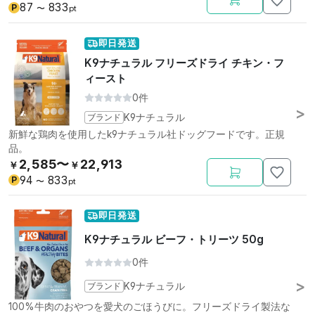
87
833
P
〜
pt
即日発送
K9ナチュラル フリーズドライ チキン・フ
ィースト
0件
ブランド
K9ナチュラル
新鮮な鶏肉を使用したk9ナチュラル社ドッグフードです。正規
品。
2,585〜
22,913
￥
￥
94
833
P
〜
pt
即日発送
K9ナチュラル ビーフ・トリーツ 50g
0件
ブランド
K9ナチュラル
100%牛肉のおやつを愛犬のごほうびに。フリーズドライ製法な