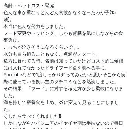
高齢・ペットロス・腎臓
色んな事が重なりどんどん食欲がなくなったわが子(15
歳)。
本当に色んな努力をしました。
フード変更やトッピング、しかも腎臓を気にしながらの食
事選び。
こっちが泣きそうになるくらいです。
水分も自ら摂ることもなく、点滴がスタート。
途方に暮れてる時、名前は知っていたけどコスト的に候補
には入れてなかったドライフード食を調べる事に。
YouTubeなどで1度しっかり知ってみたいと思いそこから実
際に使っている飼い主のクチコミなどを熟読しました。
その結果、「フード」に対する考え方が少し柔軟になりま
した。
満を持して療養食を止め、k9に変えて見ることにしまし
た。
そしたら食べてくれました!!
しかしながらハイシニアのイヤイヤ期は半端ないので毎日