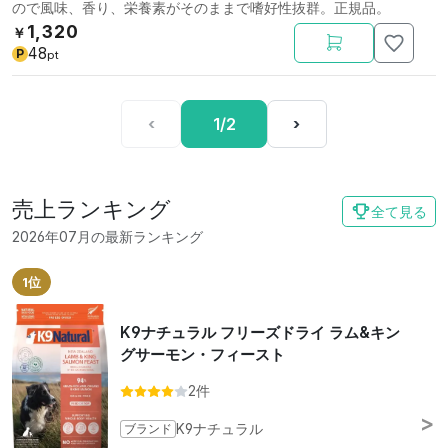
ので風味、香り、栄養素がそのままで嗜好性抜群。正規品。
1,320
￥
48
P
pt
‹
1/2
›
売上ランキング
全て見る
2026年07月の最新ランキング
1位
K9ナチュラル フリーズドライ ラム&キン
グサーモン・フィースト
2件
ブランド
K9ナチュラル