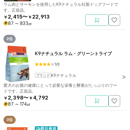
ラム肉とサーモンを使用したK9ナチュラル社製ドッグフードで
す。正規品。
2,415〜
22,913
￥
￥
87
833
P
〜
pt
2位
K9ナチュラル ラム・グリーントライプ
1件
ブランド
K9ナチュラル
愛犬のお腹の健康にとって必要な栄養と酵素がたっぷりのフー
ドです。正規品。
2,398〜
4,792
￥
￥
87
174
P
〜
pt
3位
即日発送