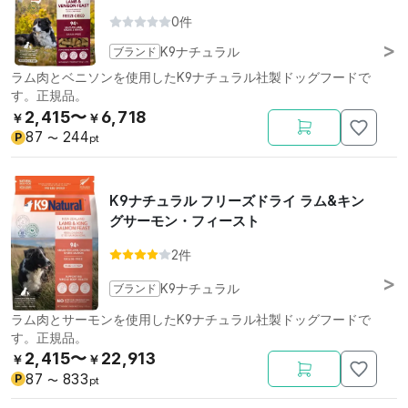
0件
ブランド
K9ナチュラル
ラム肉とベニソンを使用したK9ナチュラル社製ドッグフードで
す。正規品。
2,415〜
6,718
￥
￥
87
244
P
〜
pt
K9ナチュラル フリーズドライ ラム&キン
グサーモン・フィースト
2件
ブランド
K9ナチュラル
ラム肉とサーモンを使用したK9ナチュラル社製ドッグフードで
す。正規品。
2,415〜
22,913
￥
￥
87
833
P
〜
pt