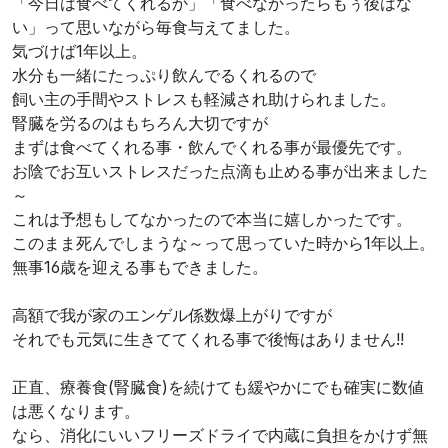
「今日は食べてくれるか」「食べなかったらもぅ後はな
い」って思いながら毎食与えてました。
気づけば1年以上。
水分も一緒にたっぷり飲んでるくれるので
飼い主の手間やストレスも軽減され助けられました。
腎臓を労るのはもちろん大切ですが
まずは食べてくれる事・飲んでくれる事が最優先です。
お陰でお互いストレスだった点滴も止める事が出来ました
～
これは予想もしてなかったので本当に嬉しかったです。
このまま死んでしまうな～って思っていた時から1年以上。
無事16歳を迎える事もできました。
高額で我が家のエンゲル係数爆上がりですが
それでも元気に生きててくれる事で後悔はありません!!
正直、療養食(腎臓食)を続けても緩やかにでも確実に数値
は悪くなります。
なら、消化にいいフリーズドライで内蔵に負担をかけず無