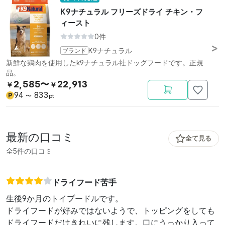
K9ナチュラル フリーズドライ チキン・フ
ィースト
0件
ブランド
K9ナチュラル
新鮮な鶏肉を使用したk9ナチュラル社ドッグフードです。正規
品。
2,585〜
22,913
￥
￥
94
833
P
〜
pt
最新の口コミ
全て見る
全5件の口コミ
ドライフード苦手
生後9か月のトイプードルです。
ドライフードが好みではないようで、トッピングをしても
ドライフードだけきれいに残します。口にうっかり入って