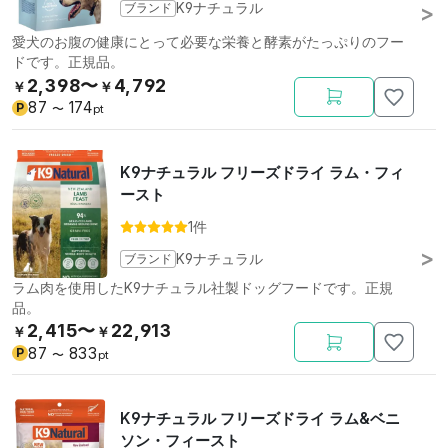
ブランド
K9ナチュラル
愛犬のお腹の健康にとって必要な栄養と酵素がたっぷりのフー
ドです。正規品。
2,398〜
4,792
￥
￥
87
174
P
〜
pt
K9ナチュラル フリーズドライ ラム・フィ
ースト
1件
ブランド
K9ナチュラル
ラム肉を使用したK9ナチュラル社製ドッグフードです。正規
品。
2,415〜
22,913
￥
￥
87
833
P
〜
pt
K9ナチュラル フリーズドライ ラム&ベニ
ソン・フィースト