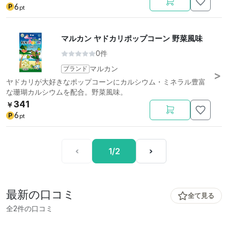
6
P
pt
マルカン ヤドカリポップコーン 野菜風味
0件
ブランド
マルカン
ヤドカリが大好きなポップコーンにカルシウム・ミネラル豊富
な珊瑚カルシウムを配合。野菜風味。
341
￥
6
P
pt
‹
1/2
›
最新の口コミ
全て見る
全2件の口コミ