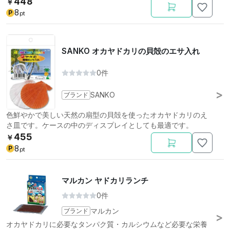
448
￥
8
P
pt
SANKO オカヤドカリの貝殻のエサ入れ
0件
ブランド
SANKO
色鮮やかで美しい天然の扇型の貝殻を使ったオカヤドカリのえ
さ皿です。ケースの中のディスプレイとしても最適です。
455
￥
8
P
pt
マルカン ヤドカリランチ
0件
ブランド
マルカン
オカヤドカリに必要なタンパク質・カルシウムなど必要な栄養