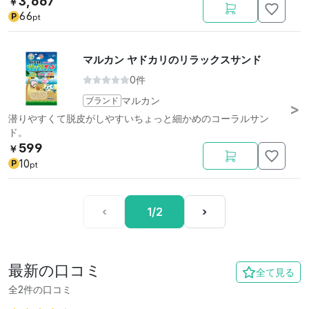
3,667
￥
66
P
pt
マルカン ヤドカリのリラックスサンド
0件
ブランド
マルカン
潜りやすくて脱皮がしやすいちょっと細かめのコーラルサン
ド。
599
￥
10
P
pt
‹
1/2
›
最新の口コミ
全て見る
全2件の口コミ