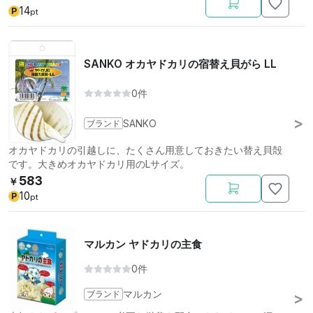
14
P
pt
SANKO オカヤドカリの宿替え貝がら LL
0件
ブランド
SANKO
オカヤドカリの引越しに、たくさん用意しておきたい替え貝殻
です。大きめオカヤドカリ用のLサイズ。
583
￥
10
P
pt
マルカン ヤドカリの主食
0件
ブランド
マルカン