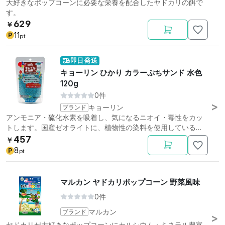
大好きなポップコーンに必要な栄養を配合したヤドカリの餌で
す。
629
￥
11
P
pt
即日発送
キョーリン ひかり カラーぷちサンド 水色
120g
0件
ブランド
キョーリン
アンモニア・硫化水素を吸着し、気になるニオイ・毒性をカッ
トします。国産ゼオライトに、植物性の染料を使用しているの
で安心。
457
￥
8
P
pt
マルカン ヤドカリポップコーン 野菜風味
0件
ブランド
マルカン
ヤドカリが大好きなポップコーンにカルシウム・ミネラル豊富