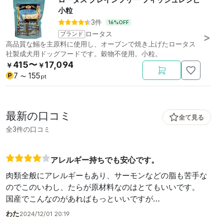
小粒
3件
16%OFF
ブランド
ロータス
高品質な鰯を主原料に使用し、オーブンで焼き上げたロータス
社製成犬用ドッグフードです。穀物不使用。小粒。
415〜
17,094
￥
￥
7
155
P
〜
pt
最新の口コミ
全て見る
全3件の口コミ
アレルギー持ちでも安心です。
肉類全般にアレルギーもあり、サーモンなどの脂も苦手な
のでこのいわし、たらが原材料なのはとてもいいです。
国産でこんなのがあればもっといいですが…
わた
2024/12/01 20:19