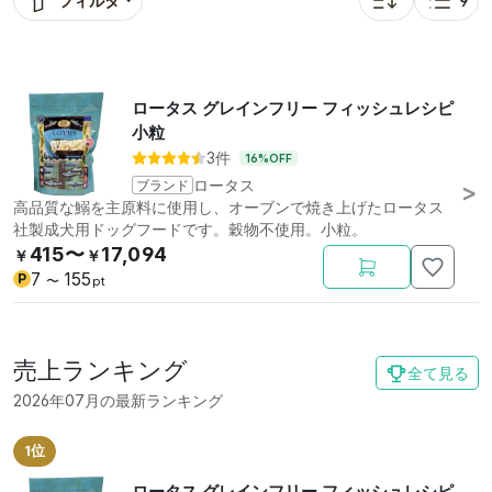
フィルタ
9
並び替え: bitbag_s
表示
ロータス グレインフリー フィッシュレシピ
小粒
3件
16%OFF
ブランド
ロータス
高品質な鰯を主原料に使用し、オーブンで焼き上げたロータス
社製成犬用ドッグフードです。穀物不使用。小粒。
415〜
17,094
￥
￥
7
155
P
〜
pt
売上ランキング
全て見る
2026年07月の最新ランキング
1位
ロータス グレインフリー フィッシュレシピ