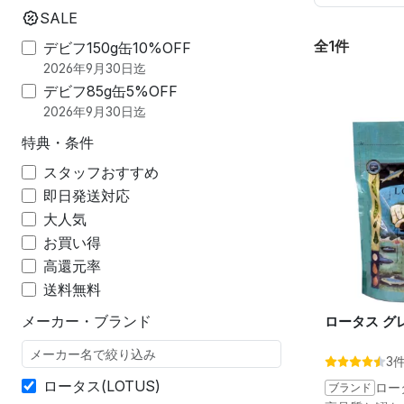
SALE
全1件
デビフ150g缶10%OFF
2026年9月30日迄
デビフ85g缶5%OFF
2026年9月30日迄
特典・条件
スタッフおすすめ
即日発送対応
大人気
お買い得
高還元率
送料無料
メーカー・ブランド
ロータス グ
3
ロータス(LOTUS)
ブランド
ロー