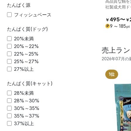
高品質な鰯を
たんぱく源
社製成犬用ド
フィッシュベース
495〜
￥
￥
9
185
P
〜
pt
たんぱく質(ドッグ)
20%未満
20%～22%
売上ラン
22%～25%
2026年07月
25%～27%
27%以上
1位
たんぱく質(キャット)
28%未満
28%～30%
30%～35%
35%～37%
37%以上