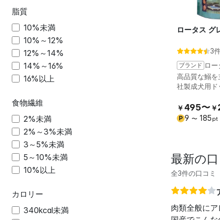
脂質
10%未満
ロータス グ
10%～12%
3
12%～14%
14%～16%
ブランド
ロー
高品質な鰯を
16%以上
社製成犬用ド
食物繊維
495〜
￥
￥
9
185
2%未満
P
〜
pt
2%～3%未満
3～5%未満
最新の口
5～10%未満
10%以上
全3件の口コミ
カロリー
肉類全般にア
340kcal未満
国産でこんな