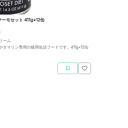
ーモセット 411g×12缶
件
リーム
タマリン専用の猿用缶詰フードです。411g×12缶