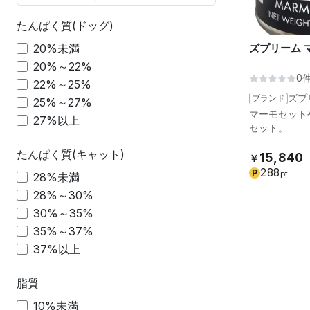
たんぱく質(ドッグ)
ズプリーム マ
20%未満
20%～22%
0
22%～25%
ブランド
ズプ
25%～27%
マーモセットや
27%以上
セット。
たんぱく質(キャット)
15,840
￥
288
P
pt
28%未満
28%～30%
30%～35%
35%～37%
37%以上
脂質
10%未満