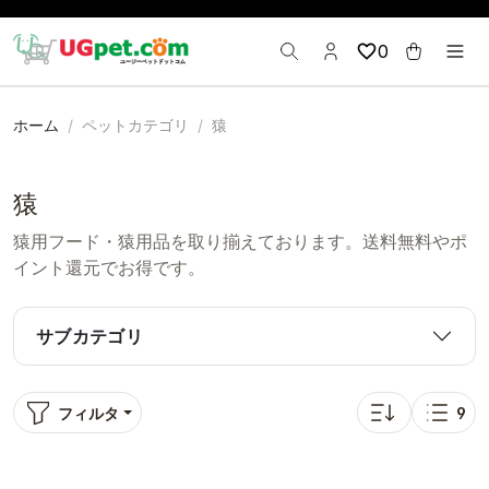
0
ホーム
ペットカテゴリ
猿
猿
猿用フード・猿用品を取り揃えております。送料無料やポ
イント還元でお得です。
サブカテゴリ
フィルタ
9
並び替え: お気に
表示