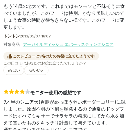
もう14歳の老犬です。これまではモソモソと不味そうに食
べていましたが、このフードは特別。かなり美味しいので
しょう食事の時間が待ちきらない様です。このフードに変
更します。
トントン
2013/05/07 18:09
対象商品:
アーガイルディッシュ エバーラスティングシニア
このレビューは3名の方のお役に立てたようです!
この口コミはあなたのお役に立てたでしょうか？
はい
いいえ
モニター使用の感想です
9才半のシニア犬(胃腸がめっぽう弱いボーダーコリー)に試
しました。原因不明の下痢を頻発するので通常のドッグフ
ードはすべてミキサーでサラサラの粉末にしてから水を加
えて置いたものをキッチリ計量して与えています。
通常食べているのはオリジンシニアです。