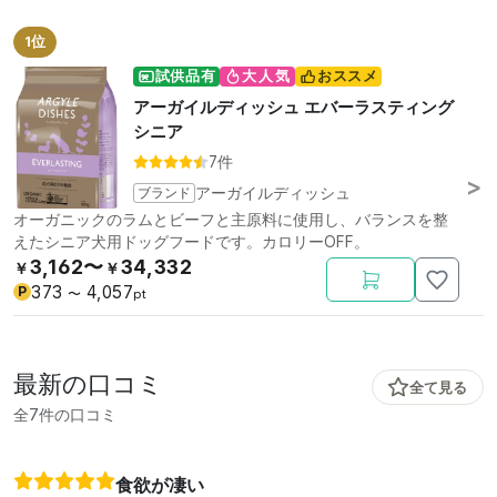
1位
試供品有
大人気
おススメ
アーガイルディッシュ エバーラスティング
シニア
7件
ブランド
アーガイルディッシュ
オーガニックのラムとビーフと主原料に使用し、バランスを整
えたシニア犬用ドッグフードです。カロリーOFF。
3,162〜
34,332
￥
￥
373
4,057
P
〜
pt
最新の口コミ
全て見る
全7件の口コミ
食欲が凄い