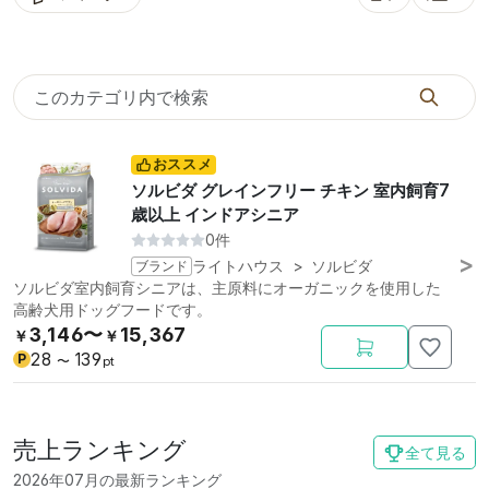
並び替え: お気に
表示
おススメ
ソルビダ グレインフリー チキン 室内飼育7
歳以上 インドアシニア
0件
ブランド
ライトハウス
>
ソルビダ
ソルビダ室内飼育シニアは、主原料にオーガニックを使用した
高齢犬用ドッグフードです。
3,146〜
15,367
￥
￥
28
139
P
〜
pt
売上ランキング
全て見る
2026年07月の最新ランキング