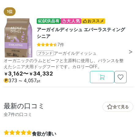
1位
試供品有
大人気
おススメ
アーガイルディッシュ エバーラスティング
シニア
7件
ブランド
アーガイルディッシュ
オーガニックのラムとビーフと主原料に使用し、バランスを整
えたシニア犬用ドッグフードです。カロリーOFF。
3,162〜
34,332
￥
￥
373
4,057
P
〜
pt
最新の口コミ
全て見る
全7件の口コミ
食欲が凄い