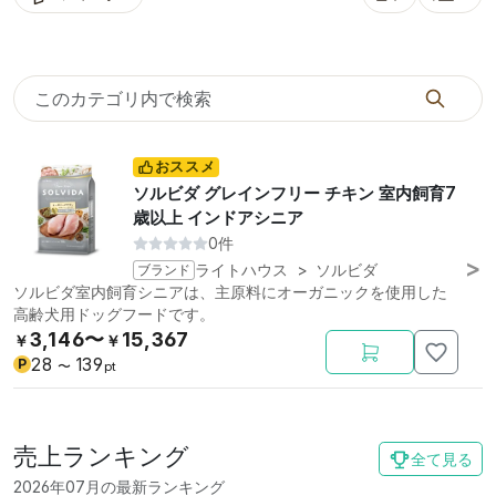
並び替え: 口コミ
表示
おススメ
ソルビダ グレインフリー チキン 室内飼育7
歳以上 インドアシニア
0件
ブランド
ライトハウス
>
ソルビダ
ソルビダ室内飼育シニアは、主原料にオーガニックを使用した
高齢犬用ドッグフードです。
3,146〜
15,367
￥
￥
28
139
P
〜
pt
売上ランキング
全て見る
2026年07月の最新ランキング