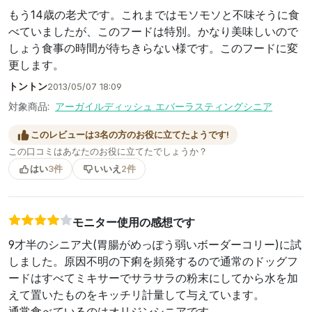
もう14歳の老犬です。これまではモソモソと不味そうに食
べていましたが、このフードは特別。かなり美味しいので
しょう食事の時間が待ちきらない様です。このフードに変
更します。
トントン
2013/05/07 18:09
対象商品:
アーガイルディッシュ エバーラスティングシニア
このレビューは3名の方のお役に立てたようです!
この口コミはあなたのお役に立てたでしょうか？
はい
3件
いいえ
2件
モニター使用の感想です
9才半のシニア犬(胃腸がめっぽう弱いボーダーコリー)に試
しました。原因不明の下痢を頻発するので通常のドッグフ
ードはすべてミキサーでサラサラの粉末にしてから水を加
えて置いたものをキッチリ計量して与えています。
通常食べているのはオリジンシニアです。