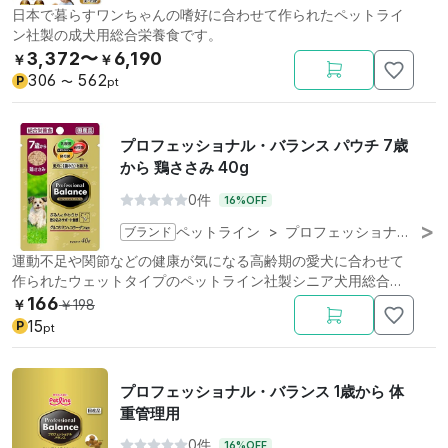
日本で暮らすワンちゃんの嗜好に合わせて作られたペットライ
ン社製の成犬用総合栄養食です。
3,372〜
6,190
￥
￥
306
562
P
〜
pt
プロフェッショナル・バランス パウチ 7歳
から 鶏ささみ 40g
0件
16%OFF
ブランド
ペットライン
>
プロフェッショナル・バランス
運動不足や関節などの健康が気になる高齢期の愛犬に合わせて
作られたウェットタイプのペットライン社製シニア犬用総合栄
養食です。
166
￥
￥
198
15
P
pt
プロフェッショナル・バランス 1歳から 体
重管理用
0件
16%OFF