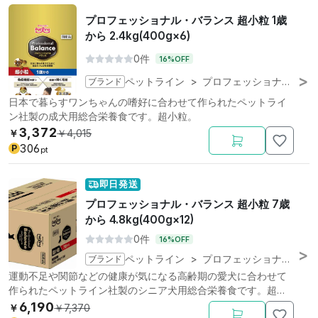
プロフェッショナル・バランス 超小粒 1歳
から 2.4kg(400g×6)
0件
16%OFF
ブランド
ペットライン
>
プロフェッショナル・バランス
日本で暮らすワンちゃんの嗜好に合わせて作られたペットライ
ン社製の成犬用総合栄養食です。超小粒。
3,372
￥
￥
4,015
306
P
pt
即日発送
プロフェッショナル・バランス 超小粒 7歳
から 4.8kg(400g×12)
0件
16%OFF
ブランド
ペットライン
>
プロフェッショナル・バランス
運動不足や関節などの健康が気になる高齢期の愛犬に合わせて
作られたペットライン社製のシニア犬用総合栄養食です。超小
粒。
6,190
￥
￥
7,370