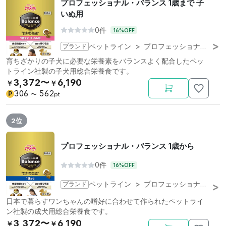
プロフェッショナル・バランス 1歳まで 子
いぬ用
0件
16%OFF
ブランド
ペットライン
>
プロフェッショナル・バランス
育ちざかりの子犬に必要な栄養素をバランスよく配合したペッ
トライン社製の子犬用総合栄養食です。
3,372〜
6,190
￥
￥
306
562
P
〜
pt
2位
プロフェッショナル・バランス 1歳から
0件
16%OFF
ブランド
ペットライン
>
プロフェッショナル・バランス
日本で暮らすワンちゃんの嗜好に合わせて作られたペットライ
ン社製の成犬用総合栄養食です。
3,372〜
6,190
￥
￥