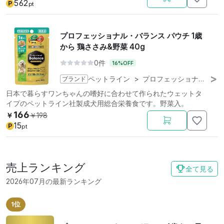
562
P
pt
プロフェッショナル・バランス パウチ 1歳
から 鶏ささみ&野菜 40g
0件
16%OFF
ブランド
ペットライン
>
プロフェッショナル・バランス
日本で暮らすワンちゃんの嗜好に合わせて作られたウェットタ
イプのペットライン社製成犬用総合栄養食です。野菜入。
166
￥
￥
198
15
P
pt
売上ランキング
全て見る
2026年07月の最新ランキング
1位