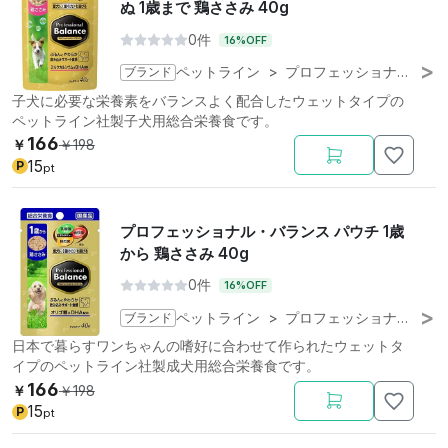
ぬ 1歳まで 鶏ささみ 40g
0件
16%OFF
ブランド
ペットライン
>
プロフェッショナル・バランス
子犬に必要な栄養素をバランスよく配合したウェットタイプの
ペットライン社製子犬用総合栄養食です。
166
￥
￥
198
15
P
pt
プロフェッショナル・バランス パウチ 1歳
から 鶏ささみ 40g
0件
16%OFF
ブランド
ペットライン
>
プロフェッショナル・バランス
日本で暮らすワンちゃんの嗜好に合わせて作られたウェットタ
イプのペットライン社製成犬用総合栄養食です。
166
￥
￥
198
15
P
pt