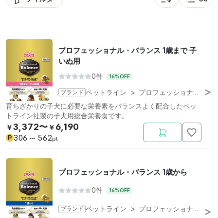
並び替え: 人気順
表示
プロフェッショナル・バランス 1歳まで 子
いぬ用
0件
16%OFF
ブランド
ペットライン
>
プロフェッショナル・バランス
育ちざかりの子犬に必要な栄養素をバランスよく配合したペッ
トライン社製の子犬用総合栄養食です。
3,372〜
6,190
￥
￥
306
562
P
〜
pt
プロフェッショナル・バランス 1歳から
0件
16%OFF
ブランド
ペットライン
>
プロフェッショナル・バランス