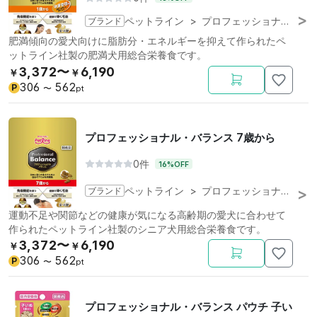
ブランド
ペットライン
>
プロフェッショナル・バランス
肥満傾向の愛犬向けに脂肪分・エネルギーを抑えて作られたペ
ットライン社製の肥満犬用総合栄養食です。
3,372〜
6,190
￥
￥
306
562
P
〜
pt
プロフェッショナル・バランス 7歳から
0件
16%OFF
ブランド
ペットライン
>
プロフェッショナル・バランス
運動不足や関節などの健康が気になる高齢期の愛犬に合わせて
作られたペットライン社製のシニア犬用総合栄養食です。
3,372〜
6,190
￥
￥
306
562
P
〜
pt
プロフェッショナル・バランス パウチ 子い