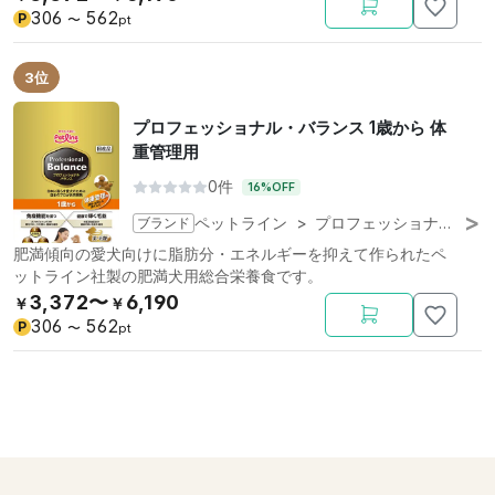
306
562
P
〜
pt
3位
プロフェッショナル・バランス 1歳から 体
重管理用
0件
16%OFF
ブランド
ペットライン
>
プロフェッショナル・バランス
肥満傾向の愛犬向けに脂肪分・エネルギーを抑えて作られたペ
ットライン社製の肥満犬用総合栄養食です。
3,372〜
6,190
￥
￥
306
562
P
〜
pt