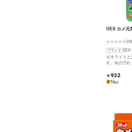
GEX カメ
0
ブランド
GEX
ゼオライトと
す。水の汚れ
932
￥
16
P
pt