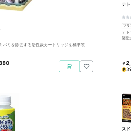
テト
ブラ
件
テト
製造
キバミを除去する活性炭カートリッジを標準装
。
880
2
￥
3
P
スド