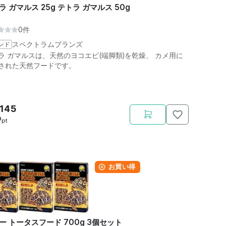
ラ ガマルス 25g テトラ ガマルス 50g
0件
ンド
スペクトラムブランズ
ラ ガマルスは、天然のヨコエビ(端脚類)を乾燥、 カメ用に
された天然フードです。
,145
9
pt
お買い得
ー トータスフード 700g 3個セット