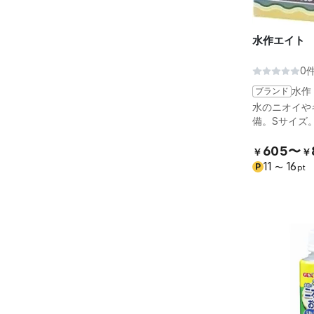
水作エイト
0
ブランド
水作
水のニオイや
備。Sサイズ
605〜
￥
￥
11
16
P
〜
pt