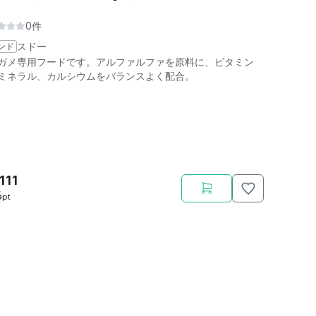
0件
ンド
スドー
ガメ専用フードです。アルファルファを原料に、ビタミン
ミネラル、カルシウムをバランスよく配合。
111
6
pt