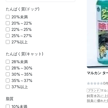
たんぱく質(ドッグ)
20%未満
20%～22%
22%～25%
25%～27%
27%以上
たんぱく質(キャット)
28%未満
28%～30%
マルカン ター
30%～35%
35%～37%
0
37%以上
ブランド
マル
飼育水2Lに上
脂質
脱臭に優れた
10%未満