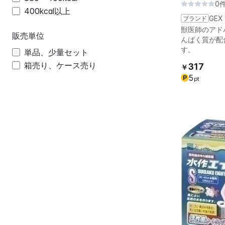
0
400kcal以上
ブランド
GEX
獣医師のアド
販売単位
んぱく質が配
す。
単品、少量セット
箱売り、ケース売り
317
￥
5
P
pt