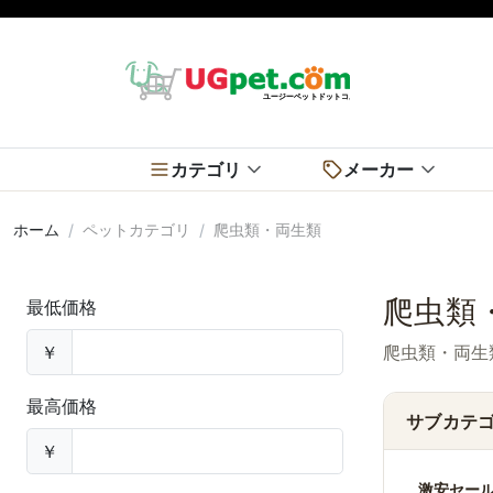
カテゴリ
メーカー
ホーム
ペットカテゴリ
爬虫類・両生類
爬虫類
最低価格
￥
爬虫類・両生
最高価格
サブカテ
￥
激安セー