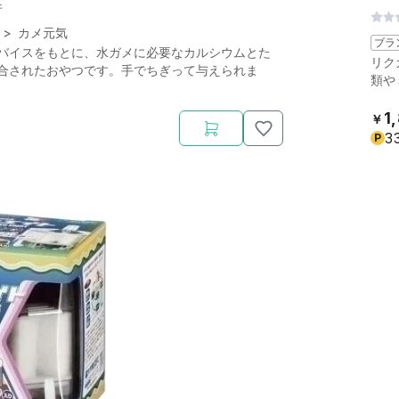
件
>
カメ元気
ブラ
バイスをもとに、水ガメに必要なカルシウムとた
リク
合されたおやつです。手でちぎって与えられま
類や
1
￥
3
P