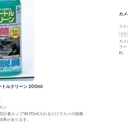
カメ
ブラ
カメ
フー
粒。
トルクリーン 200ml
件
カン
部計量カップ1杯(10ml)入れるだけでカメの除菌・
効果があります。