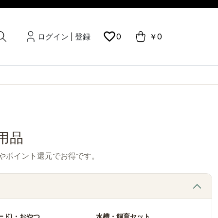
ログイン
登録
0
￥0
|
用品
やポイント還元でお得です。
ード)・おやつ
水槽・飼育セット