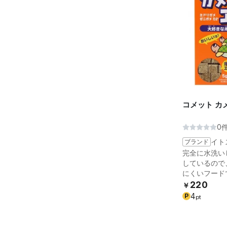
コメット カ
0
ブランド
イト
完全に水洗い
しているので
にくいフード
220
￥
4
P
pt