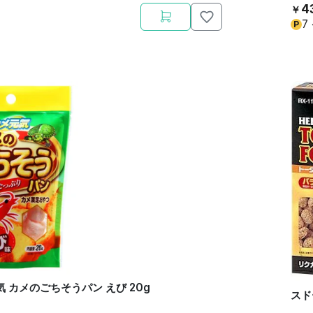
4
￥
7
P
気 カメのごちそうパン えび 20g
スド