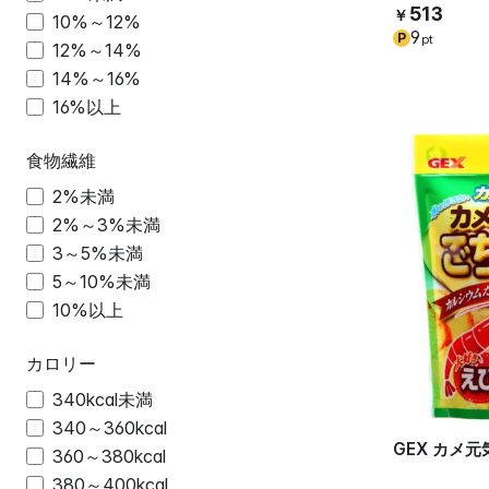
513
￥
10%～12%
9
P
pt
12%～14%
14%～16%
16%以上
食物繊維
2%未満
2%～3%未満
3～5%未満
5～10%未満
10%以上
カロリー
340kcal未満
340～360kcal
GEX カメ元
360～380kcal
380～400kcal