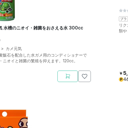
ブラ
リク
元気 水槽のニオイ・雑菌をおさえる水 300cc
類や
件
>
カメ元気
麦飯石を配合した水ガメ用のコンディショナーで
・ニオイと雑菌の繁殖を抑えます。120cc。
5,
￥
4
P