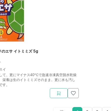
メのエサ イトミミズ 5g
件
スイ
して、更にマイナス40℃で急速冷凍真空脱水乾燥
、栄養は生のイトミミズそのまま。更に水も汚し
です。