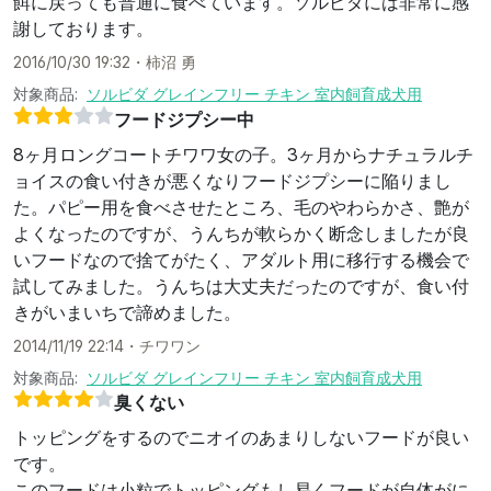
餌に戻っても普通に食べています。ソルビダには非常に感
謝しております。
2016/10/30 19:32
・
柿沼 勇
対象商品:
ソルビダ グレインフリー チキン 室内飼育成犬用
フードジプシー中
8ヶ月ロングコートチワワ女の子。3ヶ月からナチュラルチ
ョイスの食い付きが悪くなりフードジプシーに陥りまし
た。パピー用を食べさせたところ、毛のやわらかさ、艶が
よくなったのですが、うんちが軟らかく断念しましたが良
いフードなので捨てがたく、アダルト用に移行する機会で
試してみました。うんちは大丈夫だったのですが、食い付
きがいまいちで諦めました。
2014/11/19 22:14
・
チワワン
対象商品:
ソルビダ グレインフリー チキン 室内飼育成犬用
臭くない
トッピングをするのでニオイのあまりしないフードが良い
です。
このフードは小粒でトッピングもし易くフードが自体がに