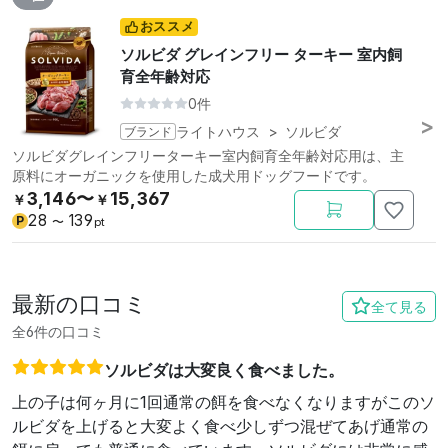
おススメ
ソルビダ グレインフリー ターキー 室内飼
育全年齢対応
0件
ブランド
ライトハウス
>
ソルビダ
ソルビダグレインフリーターキー室内飼育全年齢対応用は、主
原料にオーガニックを使用した成犬用ドッグフードです。
3,146〜
15,367
￥
￥
28
139
P
〜
pt
最新の口コミ
全て見る
全6件の口コミ
ソルビダは大変良く食べました。
上の子は何ヶ月に1回通常の餌を食べなくなりますがこのソ
ルビダを上げると大変よく食べ少しずつ混ぜてあげ通常の