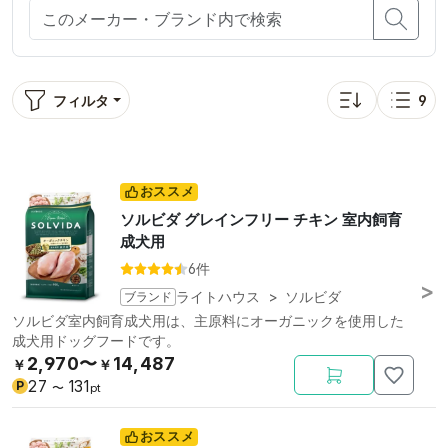
フィルタ
9
並び替え: bitbag_s
表示
おススメ
ソルビダ グレインフリー チキン 室内飼育
成犬用
6件
ブランド
ライトハウス
>
ソルビダ
ソルビダ室内飼育成犬用は、主原料にオーガニックを使用した
成犬用ドッグフードです。
2,970〜
14,487
￥
￥
27
131
P
〜
pt
おススメ