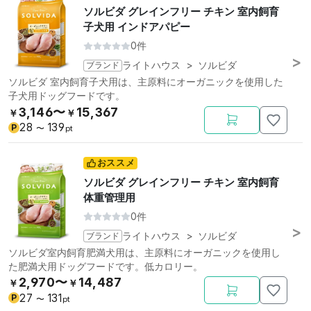
ソルビダ グレインフリー チキン 室内飼育
子犬用 インドアパピー
0件
ブランド
ライトハウス
>
ソルビダ
ソルビダ 室内飼育子犬用は、主原料にオーガニックを使用した
子犬用ドッグフードです。
3,146〜
15,367
￥
￥
28
139
P
〜
pt
おススメ
ソルビダ グレインフリー チキン 室内飼育
体重管理用
0件
ブランド
ライトハウス
>
ソルビダ
ソルビダ室内飼育肥満犬用は、主原料にオーガニックを使用し
た肥満犬用ドッグフードです。低カロリー。
2,970〜
14,487
￥
￥
27
131
P
〜
pt