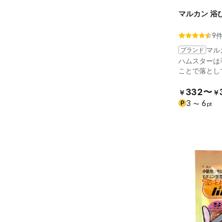
マルカン 浴
9
ブランド
マル
ハムスターは
ことで落として
332〜
￥
￥
3
6
P
〜
pt