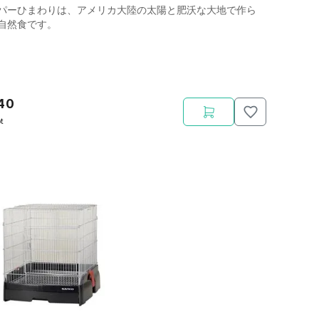
パーひまわりは、アメリカ大陸の太陽と肥沃な大地で作ら
自然食です。
40
t