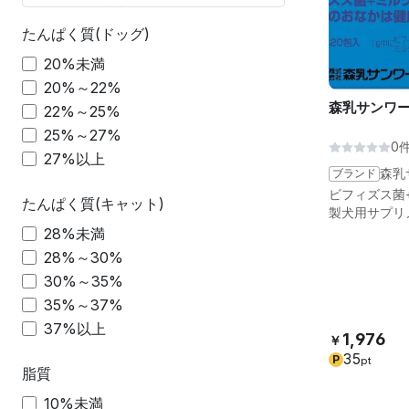
たんぱく質(ドッグ)
20%未満
20%～22%
森乳サンワー
22%～25%
25%～27%
0
27%以上
ブランド
森乳
ビフィズス菌
たんぱく質(キャット)
製犬用サプリ
28%未満
28%～30%
30%～35%
35%～37%
37%以上
1,976
￥
35
P
pt
脂質
10%未満