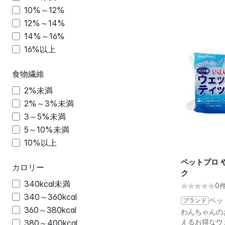
10%～12%
12%～14%
14%～16%
16%以上
食物繊維
2%未満
2%～3%未満
3～5%未満
5～10%未満
10%以上
ペットプロ 
カロリー
ク
340kcal未満
0
340～360kcal
ブランド
ペッ
360～380kcal
わんちゃんの
えるお得なウ
380～400kcal