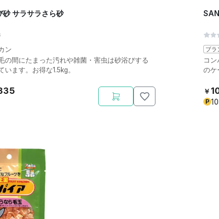
び砂 サラサラさら砂
SA
件
カン
ブラ
毛の間にたまった汚れや雑菌・害虫は砂浴びする
コン
います。お得な1.5kg。
のケ
335
1
￥
1
P