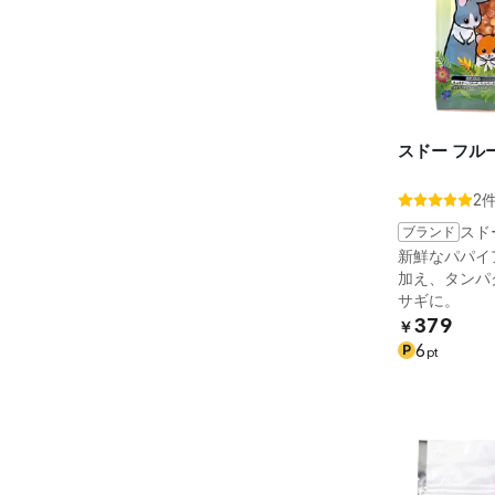
スドー フルー
2
ブランド
スド
新鮮なパパイ
加え、タンパ
サギに。
379
￥
6
P
pt