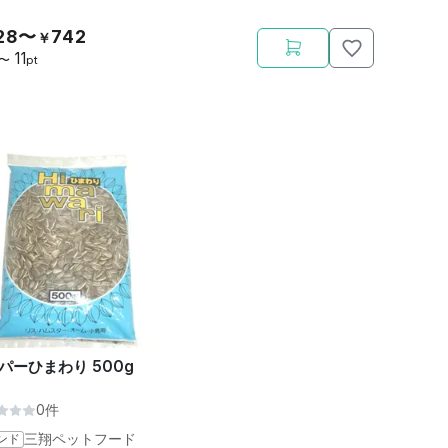
28〜
742
￥
11
〜
pt
パーひまわり 500g
0件
ンド
三翔ペットフード