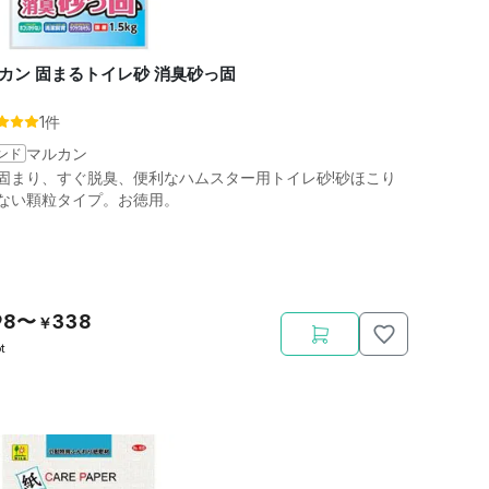
カン 固まるトイレ砂 消臭砂っ固
1件
ンド
マルカン
固まり、すぐ脱臭、便利なハムスター用トイレ砂!砂ほこり
ない顆粒タイプ。お徳用。
98〜
338
￥
t