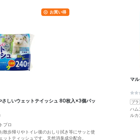
お買い得
マル
やさしいウェットテイッシュ 80枚入×3個パッ
ブラ
ハム
ルカ
件
トプロ
お散歩帰りやトイレ後のおしり拭き等にサッと使
ェットティッシュです。天然消臭成分配合。