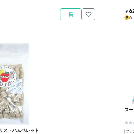
6
￥
6
P
スー
LE リス・ハムペレット
ブラ