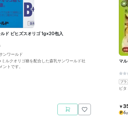
ルド ビヒズスオリゴ 1g×20包入
件
サンワールド
マル
+ミルクオリゴ糖を配合した森乳サンワールド社
メントです。
ブラ
ビタ
3
￥
6
P
p