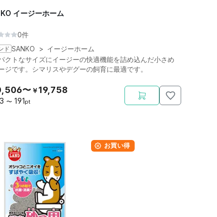
NKO イージーホーム
0件
ンド
SANKO
>
イージーホーム
パクトなサイズにイージーの快適機能を詰め込んだ小さめ
ージです。シマリスやデグーの飼育に最適です。
0,506〜
19,758
￥
03
191
〜
pt
お買い得