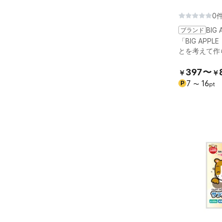
0
ブランド
BIG 
「BIG AP
とを考えて作
397〜
￥
￥
7
16
P
〜
pt