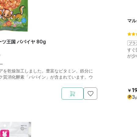
マル
ツ王国 パパイヤ 80g
ブラ
すぐ
件
が少
ー
アを乾燥加工しました。豊富なビタミン、鉄分に
ク質消化酵素「パパイン」が含まれています。ウ
1
￥
3
P
p