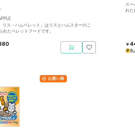
スー
件
れた
APPLE
PLE リス・ハムペレット」はリスとハムスターのこ
られたペレットフードです。
880
4
￥
8
P
p
お買い得