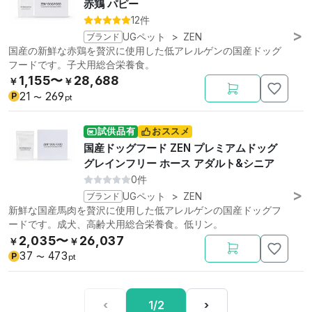
赤鶏 パピー
12件
ブランド
UGペット
>
ZEN
国産の新鮮な赤鶏を贅沢に使用した低アレルゲンの国産ドッグ
フードです。子犬用総合栄養食。
1,155〜
28,688
￥
￥
21
269
P
〜
pt
試供品有
おススメ
国産ドッグフード ZEN プレミアムドッグ
グレインフリー ホース アダルト&シニア
0件
ブランド
UGペット
>
ZEN
新鮮な国産馬肉を贅沢に使用した低アレルゲンの国産ドッグフ
ードです。成犬、高齢犬用総合栄養食。低リン。
2,035〜
26,037
￥
￥
37
473
P
〜
pt
‹
1/2
›