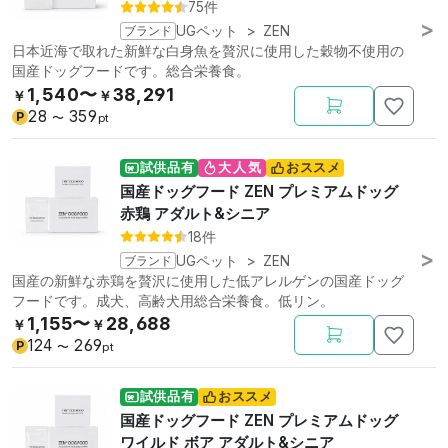
75件
ブランド
UGペット
>
ZEN
日本近海で取れた新鮮な白身魚を贅沢に使用した穀物不使用の
国産ドッグフードです。総合栄養食。
1,540〜
38,291
￥
￥
28
359
P
〜
pt
試供品有
大人気
おススメ
国産ドッグフード ZEN プレミアムドッグ
赤鶏 アダルト&シニア
18件
ブランド
UGペット
>
ZEN
国産の新鮮な赤鶏を贅沢に使用した低アレルゲンの国産ドッグ
フードです。成犬、高齢犬用総合栄養食。低リン。
1,155〜
28,688
￥
￥
124
269
P
〜
pt
試供品有
おススメ
国産ドッグフード ZEN プレミアムドッグ
ワイルド ボア アダルト&シニア