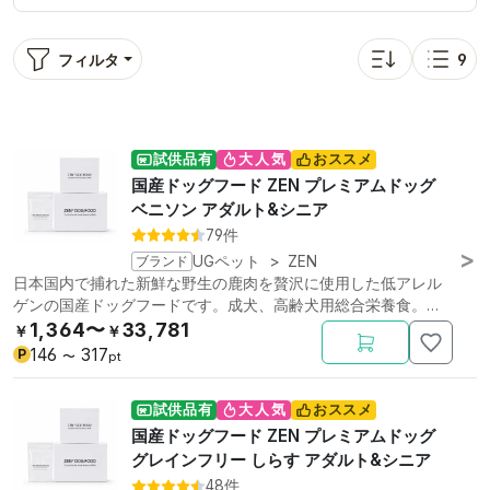
フィルタ
9
並び替え: 人気順
表示
試供品有
大人気
おススメ
国産ドッグフード ZEN プレミアムドッグ
ベニソン アダルト&シニア
79件
ブランド
UGペット
>
ZEN
日本国内で捕れた新鮮な野生の鹿肉を贅沢に使用した低アレル
ゲンの国産ドッグフードです。成犬、高齢犬用総合栄養食。低
リン。
1,364〜
33,781
￥
￥
146
317
P
〜
pt
試供品有
大人気
おススメ
国産ドッグフード ZEN プレミアムドッグ
グレインフリー しらす アダルト&シニア
48件