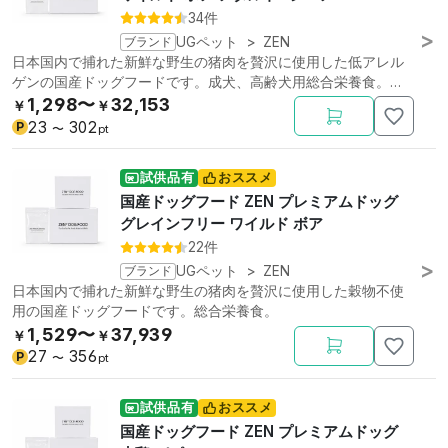
34件
ブランド
UGペット
>
ZEN
日本国内で捕れた新鮮な野生の猪肉を贅沢に使用した低アレル
ゲンの国産ドッグフードです。成犬、高齢犬用総合栄養食。低
リン。
1,298〜
32,153
￥
￥
23
302
P
〜
pt
試供品有
おススメ
国産ドッグフード ZEN プレミアムドッグ
グレインフリー ワイルド ボア
22件
ブランド
UGペット
>
ZEN
日本国内で捕れた新鮮な野生の猪肉を贅沢に使用した穀物不使
用の国産ドッグフードです。総合栄養食。
1,529〜
37,939
￥
￥
27
356
P
〜
pt
試供品有
おススメ
国産ドッグフード ZEN プレミアムドッグ