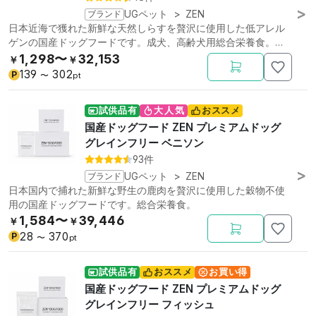
ブランド
UGペット
>
ZEN
日本近海で獲れた新鮮な天然しらすを贅沢に使用した低アレル
ゲンの国産ドッグフードです。成犬、高齢犬用総合栄養食。低
リン。
1,298〜
32,153
￥
￥
139
302
P
〜
pt
試供品有
大人気
おススメ
国産ドッグフード ZEN プレミアムドッグ
グレインフリー ベニソン
93件
ブランド
UGペット
>
ZEN
日本国内で捕れた新鮮な野生の鹿肉を贅沢に使用した穀物不使
用の国産ドッグフードです。総合栄養食。
1,584〜
39,446
￥
￥
28
370
P
〜
pt
試供品有
おススメ
お買い得
国産ドッグフード ZEN プレミアムドッグ
グレインフリー フィッシュ