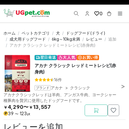
0
ホーム
ペットカテゴリ
犬
ドッグフード(ドライ)
成犬用ドッグフード
6kg～10kg未満
レビュー
追加
アカナ クラシック レッドミートレシピ(赤身肉)
翌日発送
大人気
お買い得
アカナ クラシック レッドミートレシピ(赤
身肉)
16件
ブランド
アカナ
>
クラシック
アカナクラシックレッドは羊肉、アンガス牛肉、ヨークシャー
種豚肉を贅沢に使用したドッグフードです。
4,290〜
13,557
￥
￥
39
123
P
〜
pt
レビューを追加