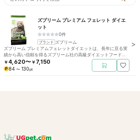
ズプリーム プレミアム フェレット ダイエ
ット
0件
ブランド
ズプリーム
ズプリーム プレミアムフェレットダイエットは、長年に亘る実
績から高い信頼を得るズプリーム社の高級ダイエットフードで
す。
4,620〜
7,150
￥
￥
84
130
P
〜
pt