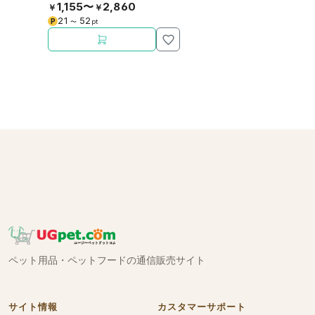
させました。噛むことで歯の健康をサ
1,155〜
2,860
￥
￥
ポート。
21
52
P
〜
pt
ペット用品・ペットフードの通信販売サイト
サイト情報
カスタマーサポート