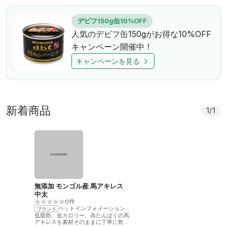
デビフ150g缶10%OFF
人気のデビフ缶150gがお得な10%OFF
キャンペーン開催中！
キャンペーンを見る
新着商品
1
/
1
無添加 モンゴル産 馬アキレス
中太
0件
ペットインフォメーションラック
ブランド
低脂肪、低カロリー、高たんぱくの馬
アキレスを素材そのままに丁寧に乾燥