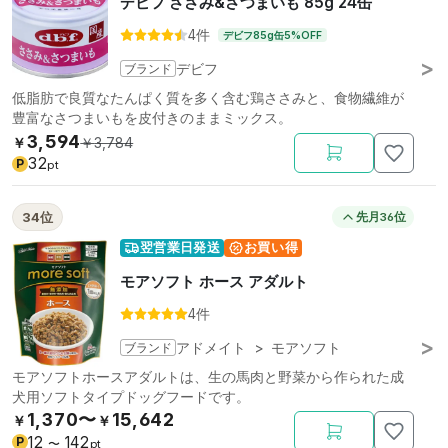
デビフ ささみ&さつまいも 85g 24缶
4件
デビフ85g缶5%OFF
ブランド
デビフ
低脂肪で良質なたんぱく質を多く含む鶏ささみと、食物繊維が
豊富なさつまいもを皮付きのままミックス。
3,594
￥
￥
3,784
32
P
pt
34位
先月36位
翌営業日発送
お買い得
モアソフト ホース アダルト
4件
ブランド
アドメイト
>
モアソフト
モアソフトホースアダルトは、生の馬肉と野菜から作られた成
犬用ソフトタイプドッグフードです。
1,370〜
15,642
￥
￥
12
142
P
〜
pt