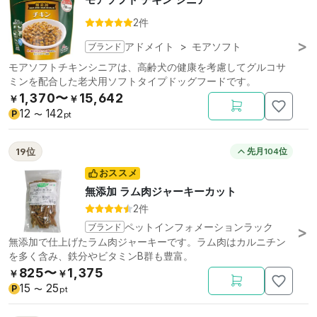
2件
ブランド
アドメイト
>
モアソフト
モアソフトチキンシニアは、高齢犬の健康を考慮してグルコサ
ミンを配合した老犬用ソフトタイプドッグフードです。
1,370〜
15,642
￥
￥
12
142
P
〜
pt
19位
先月104位
おススメ
無添加 ラム肉ジャーキーカット
2件
ブランド
ペットインフォメーションラック
無添加で仕上げたラム肉ジャーキーです。ラム肉はカルニチン
を多く含み、鉄分やビタミンB群も豊富。
825〜
1,375
￥
￥
15
25
P
〜
pt