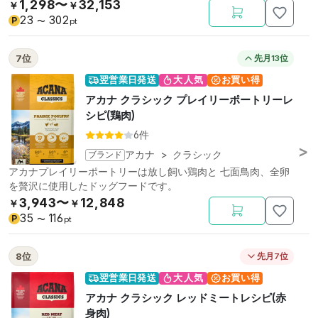
リン。
1,298〜
32,153
￥
￥
23
302
P
〜
pt
7位
先月13位
翌営業日発送
大人気
お買い得
アカナ クラシック プレイリーポートリーレ
シピ(鶏肉)
6件
ブランド
アカナ
>
クラシック
アカナプレイリーポートリーは放し飼い鶏肉と 七面鳥肉、全卵
を贅沢に使用したドッグフードです。
3,943〜
12,848
￥
￥
35
116
P
〜
pt
8位
先月7位
翌営業日発送
大人気
お買い得
アカナ クラシック レッドミートレシピ(赤
身肉)