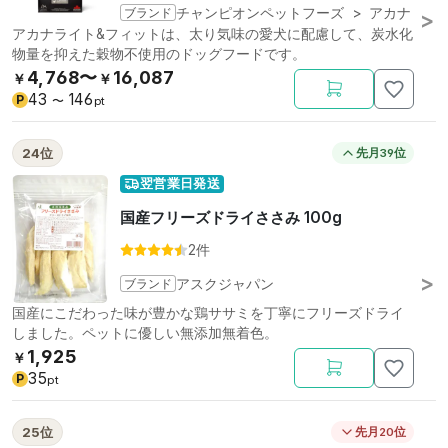
ブランド
チャンピオンペットフーズ
>
アカナ
アカナライト&フィットは、太り気味の愛犬に配慮して、炭水化
物量を抑えた穀物不使用のドッグフードです。
4,768〜
16,087
￥
￥
43
146
P
〜
pt
24位
先月39位
翌営業日発送
国産フリーズドライささみ 100g
2件
ブランド
アスクジャパン
国産にこだわった味が豊かな鶏ササミを丁寧にフリーズドライ
しました。ペットに優しい無添加無着色。
1,925
￥
35
P
pt
25位
先月20位