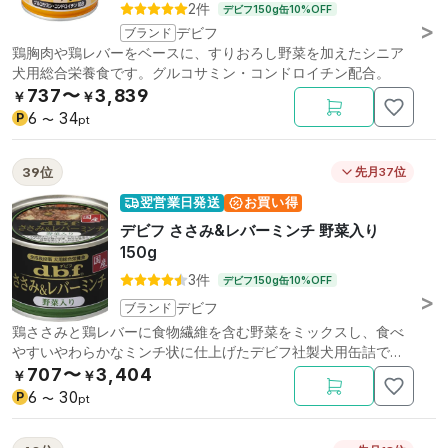
2件
デビフ150g缶10%OFF
ブランド
デビフ
鶏胸肉や鶏レバーをベースに、すりおろし野菜を加えたシニア
犬用総合栄養食です。グルコサミン・コンドロイチン配合。
737〜
3,839
￥
￥
6
34
P
〜
pt
39位
先月37位
翌営業日発送
お買い得
デビフ ささみ&レバーミンチ 野菜入り
150g
3件
デビフ150g缶10%OFF
ブランド
デビフ
鶏ささみと鶏レバーに食物繊維を含む野菜をミックスし、食べ
やすいやわらかなミンチ状に仕上げたデビフ社製犬用缶詰で
す。
707〜
3,404
￥
￥
6
30
P
〜
pt