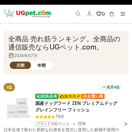
0
全商品 売れ筋ランキング。全商品の
通信販売ならUGペット.com。
2026年07月
月間
年間
1位
先月4位
試供品有
おススメ
お買い得
国産ドッグフード ZEN プレミアムドッグ
グレインフリー フィッシュ
75件
ブランド
UGペット
>
ZEN
日本近海で取れた新鮮な白身魚を贅沢に使用した穀物不使用の