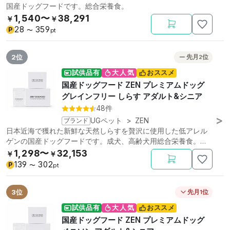
国産ドッグフードです。総合栄養食。
1,540〜
38,291
￥
￥
28
359
P
〜
pt
2位
先月2位
試供品有
大人気
おススメ
国産ドッグフード ZEN プレミアムドッグ
グレインフリー しらす アダルト&シニア
48件
ブランド
UGペット
>
ZEN
日本近海で獲れた新鮮な天然しらすを贅沢に使用した低アレル
ゲンの国産ドッグフードです。成犬、高齢犬用総合栄養食。低
リン。
1,298〜
32,153
￥
￥
139
302
P
〜
pt
3位
先月1位
試供品有
大人気
おススメ
国産ドッグフード ZEN プレミアムドッグ