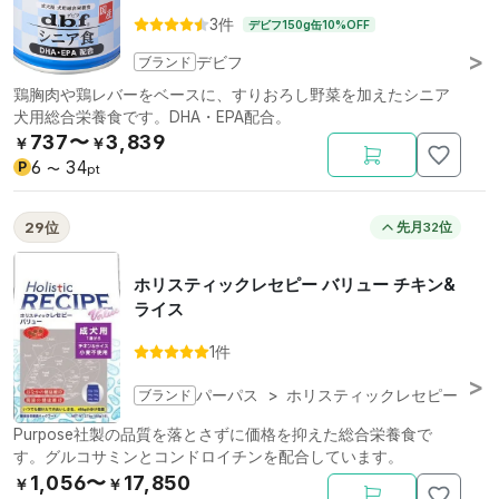
3件
デビフ150g缶10%OFF
ブランド
デビフ
鶏胸肉や鶏レバーをベースに、すりおろし野菜を加えたシニア
犬用総合栄養食です。DHA・EPA配合。
737〜
3,839
￥
￥
6
34
P
〜
pt
29位
先月32位
ホリスティックレセピー バリュー チキン&
ライス
1件
ブランド
パーパス
>
ホリスティックレセピー
Purpose社製の品質を落とさずに価格を抑えた総合栄養食で
す。グルコサミンとコンドロイチンを配合しています。
1,056〜
17,850
￥
￥