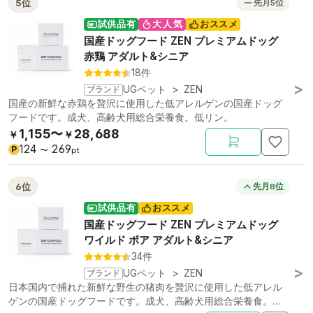
5位
先月5位
試供品有
大人気
おススメ
国産ドッグフード ZEN プレミアムドッグ
赤鶏 アダルト&シニア
18件
ブランド
UGペット
>
ZEN
国産の新鮮な赤鶏を贅沢に使用した低アレルゲンの国産ドッグ
フードです。成犬、高齢犬用総合栄養食。低リン。
1,155〜
28,688
￥
￥
124
269
P
〜
pt
6位
先月8位
試供品有
おススメ
国産ドッグフード ZEN プレミアムドッグ
ワイルド ボア アダルト&シニア
34件
ブランド
UGペット
>
ZEN
日本国内で捕れた新鮮な野生の猪肉を贅沢に使用した低アレル
ゲンの国産ドッグフードです。成犬、高齢犬用総合栄養食。低