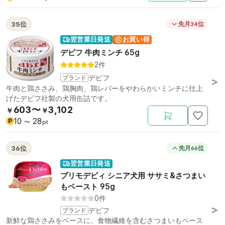
35位
先月34位
翌営業日発送
お買い得
デビフ 牛肉ミンチ 65g
2件
ブランド
デビフ
牛肉と鶏ささみ、鶏胸肉、鶏レバーをやわらかいミンチに仕上
げたデビフ社製の犬用缶詰です。
603〜
3,102
￥
￥
10
28
P
〜
pt
36位
先月66位
翌営業日発送
プリモデビィ シニア犬用 ササミ&さつまい
もペースト 95g
0件
ブランド
デビフ
新鮮な鶏ささみをベースに、食物繊維を含むさつまいもペース