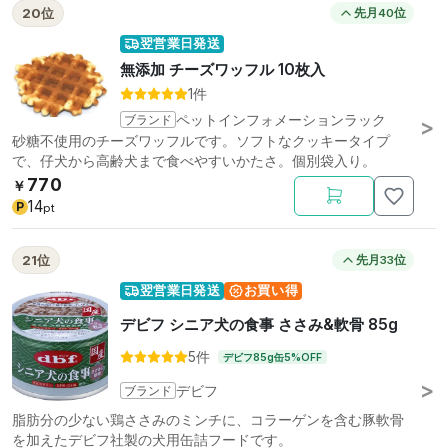
20位
先月40位
翌営業日発送
無添加 チーズワッフル 10枚入
1件
ブランド
ペットインフォメーションラック
砂糖不使用のチーズワッフルです。ソフトなクッキータイプ
で、仔犬から高齢犬まで食べやすいかたさ。個別袋入り。
770
￥
14
P
pt
21位
先月33位
翌営業日発送
お買い得
デビフ シニア犬の食事 ささみ&軟骨 85g
5件
デビフ85g缶5%OFF
ブランド
デビフ
脂肪分の少ない鶏ささみのミンチに、コラーゲンを含む豚軟骨
を加えたデビフ社製の犬用缶詰フードです。