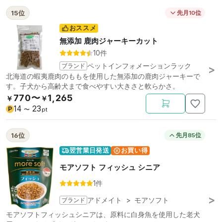
15位
先月10位
おススメ
無添加 鹿肉ジャーキーカット
10件
ブランド
ペットインフォメーションラック
北海道の蝦夷鹿肉のももを使用した無添加の鹿肉ジャーキーで
す。子犬から高齢犬まで食べやすい大きさと軟らかさ。
770〜
1,265
￥
￥
14
23
P
〜
pt
16位
先月85位
翌営業日発送
お買い得
モアソフト フィッシュ シニア
1件
ブランド
アドメイト
>
モアソフト
モアソフトフィッシュシニアは、原料に白身魚を使用した老犬