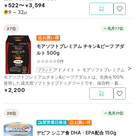
522〜
3,594
￥
￥
9
32
P
〜
pt
27位
先月77位
お買い得
モアソフトプレミアム チキン&ビーフ アダ
ルト 500g
0件
ブランド
アドメイト
>
モアソフトプレミアム
モアソフトプレミアムチキン&ビーフアダルトは、生肉を100%
使用した成犬用ソフトタイプドッグフードです。保存料・着色
料・酸化防止剤・発色剤不使用。
2,200
￥
28位
先月29位
翌営業日発送
お買い得
デビフ シニア食 DHA・EPA配合 150g