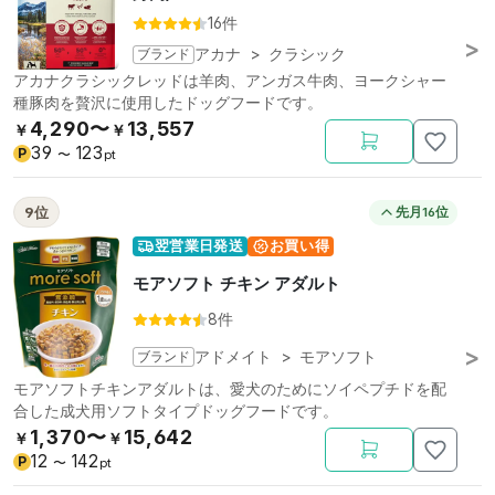
16件
ブランド
アカナ
>
クラシック
アカナクラシックレッドは羊肉、アンガス牛肉、ヨークシャー
種豚肉を贅沢に使用したドッグフードです。
4,290〜
13,557
￥
￥
39
123
P
〜
pt
9位
先月16位
翌営業日発送
お買い得
モアソフト チキン アダルト
8件
ブランド
アドメイト
>
モアソフト
モアソフトチキンアダルトは、愛犬のためにソイペプチドを配
合した成犬用ソフトタイプドッグフードです。
1,370〜
15,642
￥
￥
12
142
P
〜
pt