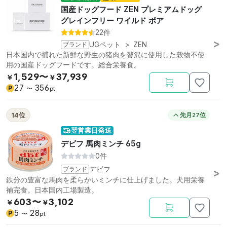
国産ドッグフード ZEN プレミアムドッグ
グレインフリー ワイルド ボア
22件
ブランド
UGペット
>
ZEN
日本国内で捕れた新鮮な野生の猪肉を贅沢に使用した穀物不使
用の国産ドッグフードです。総合栄養食。
1,529〜
37,939
￥
￥
27
356
P
〜
pt
14位
先月27位
翌営業日発送
デビフ 馬肉ミンチ 65g
0件
ブランド
デビフ
鉄分の豊富な馬肉を柔らかいミンチに仕上げました。犬用栄養
補完食。日本国内工場製造。
603〜
3,102
￥
￥
5
28
P
〜
pt