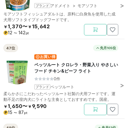
ブランド
アドメイト
>
モアソフト
モアソフトフィッシュアダルトは、原料に白身魚を使用した成
犬用ソフトタイプドッグフードです。
1,370〜
15,642
￥
￥
12
142
P
〜
pt
47位
先月105位
お買い得
ペッツルート クロレラ・野菜入り やさしい
フード チキン&ビーフ ライト
0件
ブランド
ペッツルート
柔らかさにこだわったペッツルート社製の犬用フードです。運
動不足の室内犬にライトな主食としておすすめです。国産。
1,650〜
9,590
￥
￥
15
87
P
〜
pt
48位
先月53位