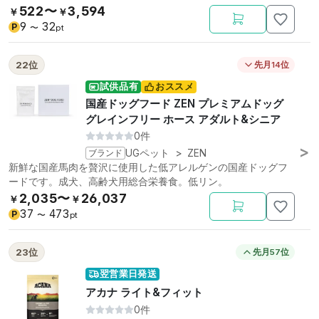
522〜
3,594
￥
￥
9
32
P
〜
pt
22位
先月14位
試供品有
おススメ
国産ドッグフード ZEN プレミアムドッグ
グレインフリー ホース アダルト&シニア
0件
ブランド
UGペット
>
ZEN
新鮮な国産馬肉を贅沢に使用した低アレルゲンの国産ドッグフ
ードです。成犬、高齢犬用総合栄養食。低リン。
2,035〜
26,037
￥
￥
37
473
P
〜
pt
23位
先月57位
翌営業日発送
アカナ ライト&フィット
0件