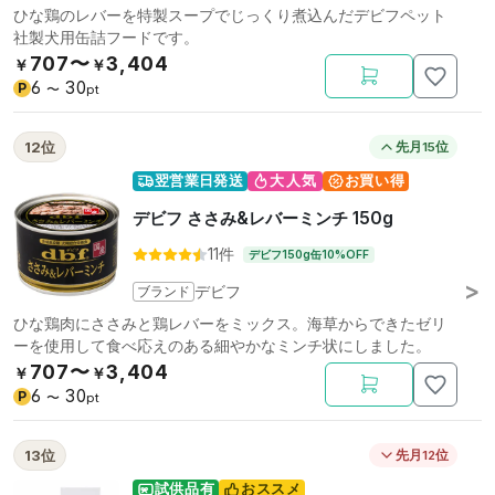
ひな鶏のレバーを特製スープでじっくり煮込んだデビフペット
社製犬用缶詰フードです。
707〜
3,404
￥
￥
6
30
P
〜
pt
12位
先月15位
翌営業日発送
大人気
お買い得
デビフ ささみ&レバーミンチ 150g
11件
デビフ150g缶10%OFF
ブランド
デビフ
ひな鶏肉にささみと鶏レバーをミックス。海草からできたゼリ
ーを使用して食べ応えのある細やかなミンチ状にしました。
707〜
3,404
￥
￥
6
30
P
〜
pt
13位
先月12位
試供品有
おススメ