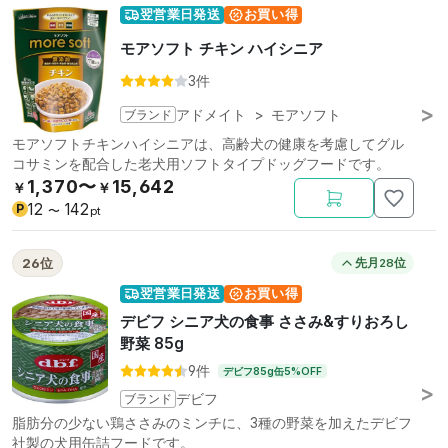
翌営業日発送
お買い得
モアソフト チキン ハイシニア
3件
ブランド
アドメイト
>
モアソフト
モアソフトチキンハイシニアは、高齢犬の健康を考慮してグル
コサミンを配合した老犬用ソフトタイプドッグフードです。
1,370〜
15,642
￥
￥
12
142
P
〜
pt
26位
先月28位
翌営業日発送
お買い得
デビフ シニア犬の食事 ささみ&すりおろし
野菜 85g
9件
デビフ85g缶5%OFF
ブランド
デビフ
脂肪分の少ない鶏ささみのミンチに、3種の野菜を加えたデビフ
社製の犬用缶詰フードです。