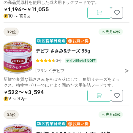
の高品質原料を使用した成犬用ドッグフードです。
1,196〜
11,055
￥
￥
10
100
P
〜
pt
32位
先月62位
翌営業日発送
お買い得
デビフ ささみ&チーズ 85g
3件
デビフ85g缶5%OFF
ブランド
デビフ
新鮮で良質な鶏ささみをそぼろ状にして、角切りチーズをミッ
クス。植物性ゼリーでほどよく固めた犬用缶詰フードです。
522〜
3,594
￥
￥
9
32
P
〜
pt
33位
先月63位
翌営業日発送
お買い得