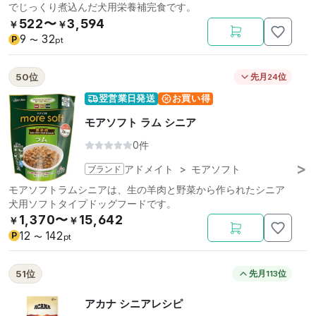
でじっくり煮込んだ犬用栄養補完食です。
522〜
3,594
￥
￥
9
32
P
〜
pt
50位
先月24位
翌営業日発送
お買い得
モアソフト ラム シニア
0件
ブランド
アドメイト
>
モアソフト
モアソフトラムシニアは、生の羊肉と野菜から作られたシニア
犬用ソフトタイプドッグフードです。
1,370〜
15,642
￥
￥
12
142
P
〜
pt
51位
先月113位
アカナ シニアレシピ