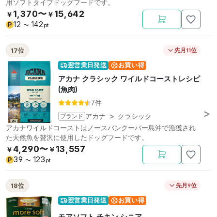
用ソフトタイプドッグフードです。
1,370〜
15,642
￥
￥
12
142
P
〜
pt
17位
先月11位
翌営業日発送
お買い得
アカナ クラシック ワイルドコーストレシピ
(魚肉)
7件
ブランド
アカナ
>
クラシック
アカナワイルドコーストはノースバンクーバー島沖で漁獲され
た天然魚を贅沢に使用したドッグフードです。
4,290〜
13,557
￥
￥
39
123
P
〜
pt
18位
先月9位
翌営業日発送
お買い得
モアソフト チキン シニア