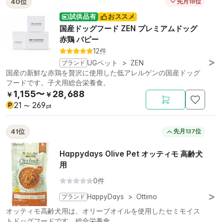
40位
先月18位
試供品有
おススメ
国産ドッグフード ZEN プレミアムドッグ
赤鶏 パピー
12件
ブランド
UGペット
>
ZEN
国産の新鮮な赤鶏を贅沢に使用した低アレルゲンの国産ドッグ
フードです。子犬用総合栄養食。
1,155〜
28,688
￥
￥
21
269
P
〜
pt
41位
先月137位
Happydays Olive Pet オッティモ 高齢犬
用
0件
ブランド
HappyDays
>
Ottimo
オッティモ高齢犬用は、オリーブオイルを使用したセミモイス
トドッグフードです。総合栄養食。