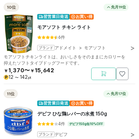
10位
先月19位
翌営業日発送
お買い得
モアソフト チキン ライト
6件
ブランド
アドメイト
>
モアソフト
モアソフトチキンライトは、おいしさをそのままにカロリーを
抑えたソフトタイプドッグフードです。
1,370〜
15,642
￥
￥
12
142
P
〜
pt
11位
先月17位
翌営業日発送
お買い得
デビフ ひな鶏レバーの水煮 150g
4件
デビフ150g缶10%OFF
ブランド
デビフ