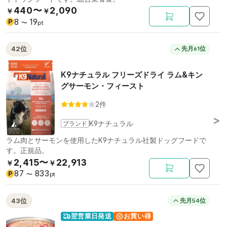
440〜
2,090
￥
￥
8
19
P
〜
pt
42位
先月61位
K9ナチュラル フリーズドライ ラム&キン
グサーモン・フィースト
2件
ブランド
K9ナチュラル
ラム肉とサーモンを使用したK9ナチュラル社製ドッグフードで
す。正規品。
2,415〜
22,913
￥
￥
87
833
P
〜
pt
43位
先月54位
翌営業日発送
お買い得