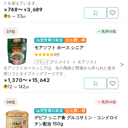
トを加えています。
748〜
3,689
￥
￥
6
33
P
〜
pt
37位
先月50位
翌営業日発送
お買い得
モアソフト ホース シニア
4件
ブランド
アドメイト
>
モアソフト
モアソフトホースシニアは、生の馬肉と野菜から作られた老犬
用ソフトタイプドッグフードです。
1,370〜
15,642
￥
￥
12
142
P
〜
pt
38位
先月30位
翌営業日発送
お買い得
デビフ シニア食 グルコサミン・コンドロイ
チン配合 150g