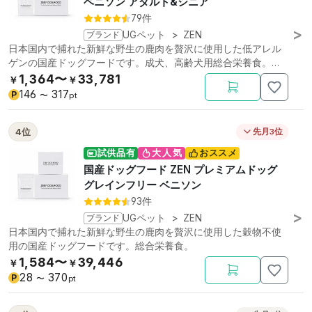
ベニソン アダルト&シニア
79件
ブランド
UGペット
>
ZEN
日本国内で捕れた新鮮な野生の鹿肉を贅沢に使用した低アレル
ゲンの国産ドッグフードです。成犬、高齢犬用総合栄養食。低
リン。
1,364〜
33,781
￥
￥
146
317
P
〜
pt
4位
先月3位
試供品有
大人気
おススメ
国産ドッグフード ZEN プレミアムドッグ
グレインフリー ベニソン
93件
ブランド
UGペット
>
ZEN
日本国内で捕れた新鮮な野生の鹿肉を贅沢に使用した穀物不使
用の国産ドッグフードです。総合栄養食。
1,584〜
39,446
￥
￥
28
370
P
〜
pt