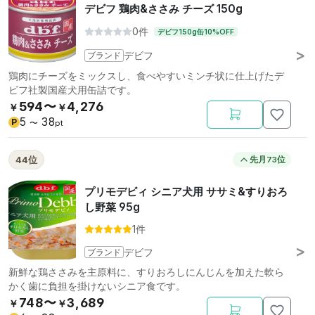
デビフ 鶏肉&ささみ チーズ 150g
0件
デビフ150g缶10%OFF
ブランド
デビフ
鶏肉にチーズをミックスし、食べやすいミンチ状に仕上げたデ
ビフ社製国産犬用缶詰です。
594〜
4,276
￥
￥
5
38
P
〜
pt
44位
先月73位
プリモデビィ シニア犬用 ササミ&すりおろ
し野菜 95g
1件
ブランド
デビフ
新鮮な鶏ささみを主原料に、すりおろしにんじんを加えた軟ら
かく歯に負担を掛けないシニア食です。
748〜
3,689
￥
￥