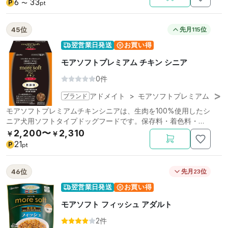
6
33
P
〜
pt
45位
先月115位
翌営業日発送
お買い得
モアソフトプレミアム チキン シニア
0件
ブランド
アドメイト
>
モアソフトプレミアム
モアソフトプレミアムチキンシニアは、生肉を100%使用したシ
ニア犬用ソフトタイプドッグフードです。保存料・着色料・酸
化防止剤・発色剤不使用。
2,200〜
2,310
￥
￥
21
P
pt
46位
先月23位
翌営業日発送
お買い得
モアソフト フィッシュ アダルト
2件