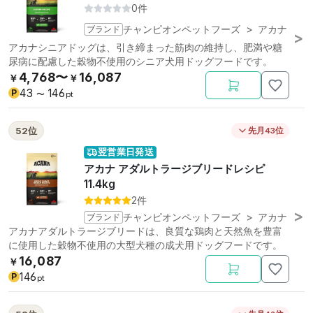
0件
ブランド
チャンピオンペットフーズ
>
アカナ
アカナシニアドッグは、引き締まった筋肉の維持し、肥満や糖
尿病に配慮した穀物不使用のシニア犬用ドッグフードです。
4,768〜
16,087
￥
￥
43
146
P
〜
pt
52位
先月43位
翌営業日発送
アカナ アダルトラージブリードレシピ
11.4kg
2件
ブランド
チャンピオンペットフーズ
>
アカナ
アカナアダルトラージブリードは、良質な鶏肉と天然魚を豊富
に使用した穀物不使用の大型犬種の成犬用ドッグフードです。
16,087
￥
146
P
pt