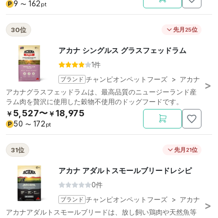
9
162
P
〜
pt
30位
先月25位
アカナ シングルス グラスフェッドラム
1件
ブランド
チャンピオンペットフーズ
>
アカナ
アカナグラスフェッドラムは、最高品質のニュージーランド産
ラム肉を贅沢に使用した穀物不使用のドッグフードです。
5,527〜
18,975
￥
￥
50
172
P
〜
pt
31位
先月21位
アカナ アダルトスモールブリードレシピ
0件
ブランド
チャンピオンペットフーズ
>
アカナ
アカナアダルトスモールブリードは、放し飼い鶏肉や天然魚等