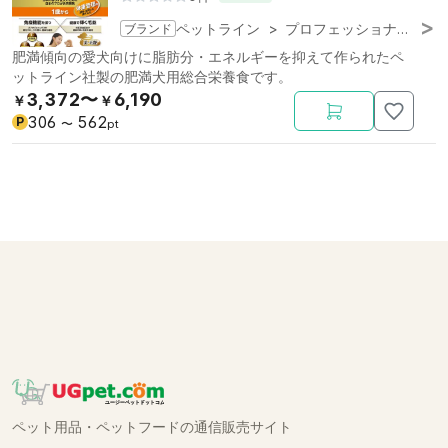
ブランド
ペットライン
>
プロフェッショナル・バランス
肥満傾向の愛犬向けに脂肪分・エネルギーを抑えて作られたペ
ットライン社製の肥満犬用総合栄養食です。
3,372〜
6,190
￥
￥
306
562
P
〜
pt
ペット用品・ペットフードの通信販売サイト