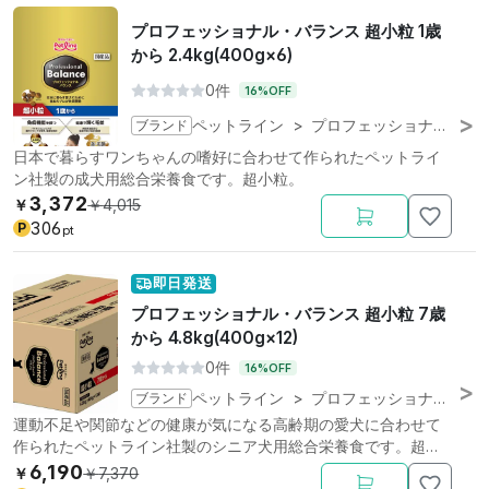
プロフェッショナル・バランス 超小粒 1歳
から 2.4kg(400g×6)
0件
16%OFF
ブランド
ペットライン
>
プロフェッショナル・バランス
日本で暮らすワンちゃんの嗜好に合わせて作られたペットライ
ン社製の成犬用総合栄養食です。超小粒。
3,372
￥
￥
4,015
306
P
pt
即日発送
プロフェッショナル・バランス 超小粒 7歳
から 4.8kg(400g×12)
0件
16%OFF
ブランド
ペットライン
>
プロフェッショナル・バランス
運動不足や関節などの健康が気になる高齢期の愛犬に合わせて
作られたペットライン社製のシニア犬用総合栄養食です。超小
粒。
6,190
￥
￥
7,370