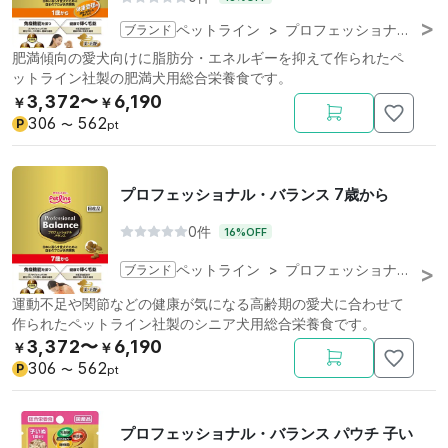
ブランド
ペットライン
>
プロフェッショナル・バランス
肥満傾向の愛犬向けに脂肪分・エネルギーを抑えて作られたペ
ットライン社製の肥満犬用総合栄養食です。
3,372〜
6,190
￥
￥
306
562
P
〜
pt
プロフェッショナル・バランス 7歳から
0件
16%OFF
ブランド
ペットライン
>
プロフェッショナル・バランス
運動不足や関節などの健康が気になる高齢期の愛犬に合わせて
作られたペットライン社製のシニア犬用総合栄養食です。
3,372〜
6,190
￥
￥
306
562
P
〜
pt
プロフェッショナル・バランス パウチ 子い