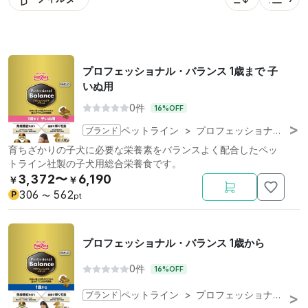
並び替え: 人気順
表示
プロフェッショナル・バランス 1歳まで 子
いぬ用
0件
16%OFF
ブランド
ペットライン
>
プロフェッショナル・バランス
育ちざかりの子犬に必要な栄養素をバランスよく配合したペッ
トライン社製の子犬用総合栄養食です。
3,372〜
6,190
￥
￥
306
562
P
〜
pt
プロフェッショナル・バランス 1歳から
0件
16%OFF
ブランド
ペットライン
>
プロフェッショナル・バランス