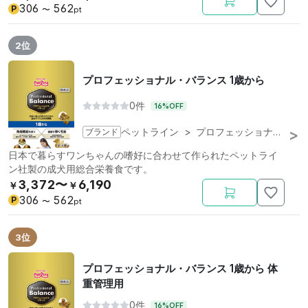
306
562
P
〜
pt
2位
プロフェッショナル・バランス 1歳から
0件
16%OFF
ブランド
ペットライン
>
プロフェッショナル・バランス
日本で暮らすワンちゃんの嗜好に合わせて作られたペットライ
ン社製の成犬用総合栄養食です。
3,372〜
6,190
￥
￥
306
562
P
〜
pt
3位
プロフェッショナル・バランス 1歳から 体
重管理用
0件
16%OFF