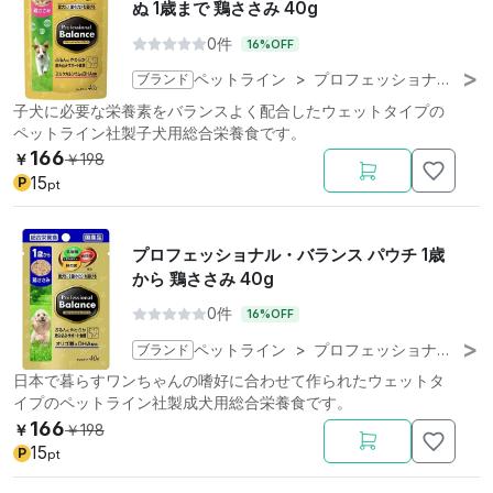
ぬ 1歳まで 鶏ささみ 40g
0件
16%OFF
ブランド
ペットライン
>
プロフェッショナル・バランス
子犬に必要な栄養素をバランスよく配合したウェットタイプの
ペットライン社製子犬用総合栄養食です。
166
￥
￥
198
15
P
pt
プロフェッショナル・バランス パウチ 1歳
から 鶏ささみ 40g
0件
16%OFF
ブランド
ペットライン
>
プロフェッショナル・バランス
日本で暮らすワンちゃんの嗜好に合わせて作られたウェットタ
イプのペットライン社製成犬用総合栄養食です。
166
￥
￥
198
15
P
pt