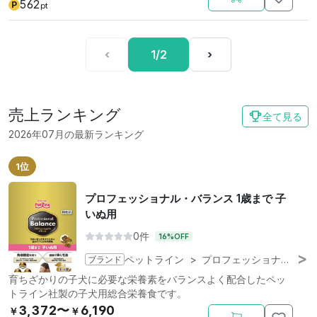
562
P
pt
‹
1/2
›
売上ランキング
全て見る
2026年07月の最新ランキング
1位
プロフェッショナル・バランス 1歳まで 子
いぬ用
0件
16%OFF
ブランド
ペットライン
>
プロフェッショナル・バランス
育ちざかりの子犬に必要な栄養素をバランスよく配合したペッ
トライン社製の子犬用総合栄養食です。
3,372〜
6,190
￥
￥