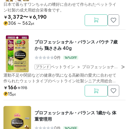
日本で暮らすワンちゃんの嗜好に合わせて作られたペットライ
ン社製の成犬用総合栄養食です。
3,372〜
6,190
￥
￥
306
562
P
〜
pt
プロフェッショナル・バランス パウチ 7歳
から 鶏ささみ 40g
0件
16%OFF
ブランド
ペットライン
>
プロフェッショナル・バランス
運動不足や関節などの健康が気になる高齢期の愛犬に合わせて
作られたウェットタイプのペットライン社製シニア犬用総合栄
養食です。
166
￥
￥
198
15
P
pt
プロフェッショナル・バランス 1歳から 体
重管理用
0件
16%OFF