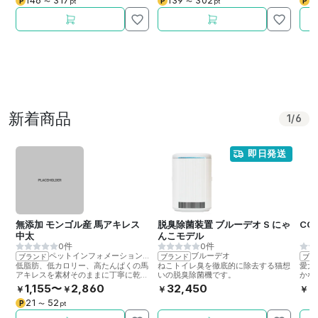
146
317
139
302
2
P
P
P
〜
pt
〜
pt
新着商品
1
/
6
即日発送
無添加 モンゴル産 馬アキレス
脱臭除菌装置 ブルーデオ S にゃ
CO
中太
んこモデル
0件
0件
ペットインフォメーションラック
ブルーデオ
ブランド
ブランド
ブラ
低脂肪、低カロリー、高たんぱくの馬
ねこトイレ臭を徹底的に除去する猫想
愛犬
アキレスを素材そのままに丁寧に乾燥
いの脱臭除菌機です。
かな
させました。噛むことで歯の健康をサ
ト飲
1,155〜
2,860
32,450
6
￥
￥
￥
￥
ポート。
21
52
P
〜
pt