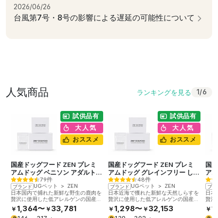
2026/06/26
台風第7号・8号の影響による遅延の可能性について
人気商品
ランキングを見る
1
/
6
試供品有
試供品有
大人気
大人気
おススメ
おススメ
国産ドッグフード ZEN プレミ
国産ドッグフード ZEN プレミ
国産
アムドッグ ベニソン アダルト&
アムドッグ グレインフリー しら
アム
79件
48件
シニア
す アダルト&シニア
ソ
UGペット
>
ZEN
UGペット
>
ZEN
ブランド
ブランド
ブラ
日本国内で捕れた新鮮な野生の鹿肉を
日本近海で獲れた新鮮な天然しらすを
日本
贅沢に使用した低アレルゲンの国産ド
贅沢に使用した低アレルゲンの国産ド
贅沢
ッグフードです。成犬、高齢犬用総合
ッグフードです。成犬、高齢犬用総合
グフ
1,364〜
33,781
1,298〜
32,153
1
￥
￥
￥
￥
￥
栄養食。低リン。
栄養食。低リン。