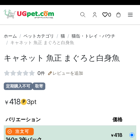
0
ホーム
ペットカテゴリ
猫
猫缶・トレイ・パウチ
キャネット 魚正 まぐろと白身魚
キャネット 魚正 まぐろと白身魚
0
件
レビューを追加
定期購入不可
取寄
418
3pt
￥
P
バリエーション
価格
注文可
418
￥
160g 3缶パック