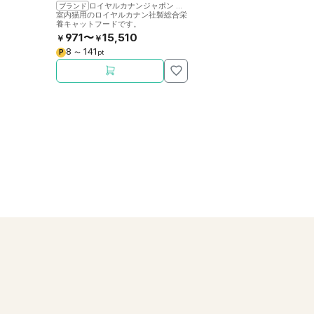
ロイヤルカナンジャポン
>
ロイヤルカナン
ブランド
室内猫用のロイヤルカナン社製総合栄
養キャットフードです。
971〜
15,510
￥
￥
8
141
P
〜
pt