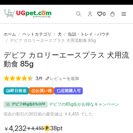
0
ホーム
ペットカテゴリ
犬
缶詰・トレイ・パウチ
デビフ カロリーエースプラス 犬用流動食 85g
デビフ カロリーエースプラス 犬用流
動食 85g
3
件
レビューを追加
即日発送
お買い得
定期購入可
デビフの85g缶がお得なキャンペーン
デビフ85g缶5%OFF
現在の割引の30日前の最安値は ￥4,455 でした
4,232
38pt
￥4,455
￥
P