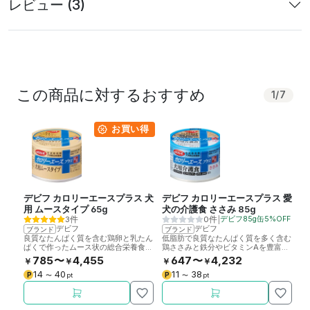
レビュー (3)
この商品に対するおすすめ
1
/
7
お買い得
デビフ カロリーエースプラス 犬
デビフ カロリーエースプラス 愛
ア
用 ムースタイプ 65g
犬の介護食 ささみ 85g
3件
0件
|
デビフ85g缶5%OFF
デビフ
デビフ
ブランド
ブランド
ブ
良質なたんぱく質を含む鶏卵と乳たん
低脂肪で良質なたんぱく質を多く含む
た
ぱくで作ったムース状の総合栄養食で
鶏ささみと鉄分やビタミンAを豊富に
る
す。病後の犬やシニア犬の栄養補給
含む鶏レバーを使用し、やわらかく仕
る
785〜
4,455
647〜
4,232
￥
￥
￥
￥
￥
に。
上げた総合栄養食の缶詰です。
の
14
40
11
38
P
P
P
〜
pt
〜
pt