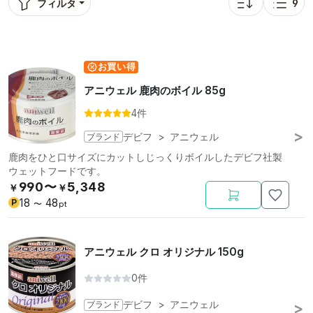
フィルタ
9
並び替え: 人気順
表示
お買い得
アニウェル 鹿肉のボイル 85g
4件
ブランド
デビフ
>
アニウェル
鹿肉をひと口サイズにカットしじっくりボイルしたデビフ社製
ウェットフードです。
990〜
5,348
￥
￥
18
48
P
〜
pt
アニウェル クロ オリジナル 150g
0件
ブランド
デビフ
>
アニウェル