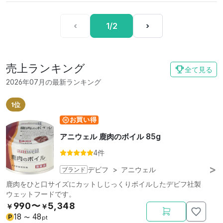
‹
1/2
›
売上ランキング
全て見る
2026年07月の最新ランキング
1位
お買い得
アニウェル 鹿肉のボイル 85g
4件
ブランド
デビフ
>
アニウェル
鹿肉をひと口サイズにカットしじっくりボイルしたデビフ社製
ウェットフードです。
990〜
5,348
￥
￥
18
48
P
〜
pt