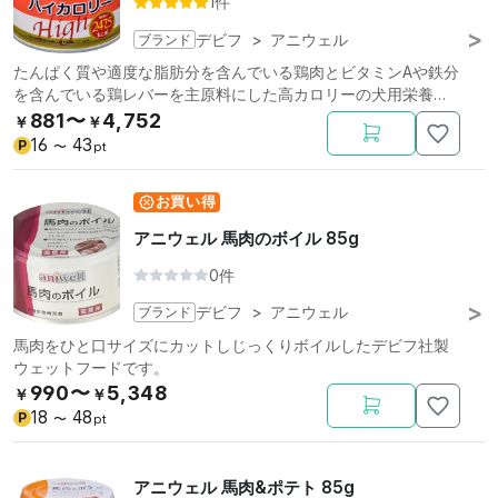
1件
ブランド
デビフ
>
アニウェル
たんぱく質や適度な脂肪分を含んでいる鶏肉とビタミンAや鉄分
を含んでいる鶏レバーを主原料にした高カロリーの犬用栄養補
完食です。
881〜
4,752
￥
￥
16
43
P
〜
pt
お買い得
アニウェル 馬肉のボイル 85g
0件
ブランド
デビフ
>
アニウェル
馬肉をひと口サイズにカットしじっくりボイルしたデビフ社製
ウェットフードです。
990〜
5,348
￥
￥
18
48
P
〜
pt
アニウェル 馬肉&ポテト 85g