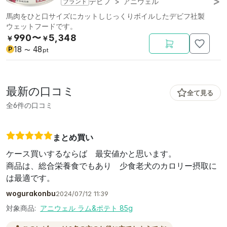
ブランド
デビフ
>
アニウェル
馬肉をひと口サイズにカットしじっくりボイルしたデビフ社製
ウェットフードです。
990〜
5,348
￥
￥
18
48
P
〜
pt
最新の口コミ
全て見る
全6件の口コミ
まとめ買い
ケース買いするならば 最安値かと思います。
商品は、総合栄養食でもあり 少食老犬のカロリー摂取に
は最適です。
wogurakonbu
2024/07/12 11:39
対象商品:
アニウェル ラム&ポテト 85g