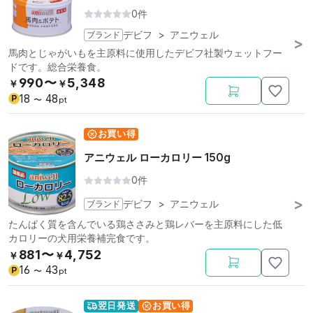
0件
ブランド
デビフ
>
アニウェル
馬肉とじゃがいもを主原料に使用したデビフ社製ウェットフー
ドです。総合栄養食。
990〜
5,348
￥
￥
18
48
P
〜
pt
お買い得
アニウェル ローカロリー 150g
0件
ブランド
デビフ
>
アニウェル
たんぱく質を含んでいる鶏ささみと鶏レバーを主原料にした低
カロリーの犬用栄養補完食です。
881〜
4,752
￥
￥
16
43
P
〜
pt
翌日発送
お買い得