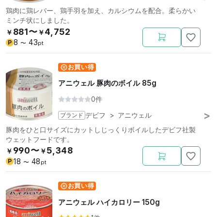
鶏肉に鶏レバー、鶏手羽を加え、カルシウムを配合。柔らかい
ミンチ状にしました。
881〜
4,752
￥
￥
8
43
P
〜
pt
お買い得
アニウェル 豚肉のボイル 85g
0件
ブランド
デビフ
>
アニウェル
豚肉をひと口サイズにカットしじっくりボイルしたデビフ社製
ウェットフードです。
990〜
5,348
￥
￥
18
48
P
〜
pt
お買い得
アニウェル ハイカロリー 150g