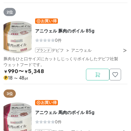
2位
お買い得
アニウェル 豚肉のボイル 85g
0件
ブランド
デビフ
>
アニウェル
豚肉をひと口サイズにカットしじっくりボイルしたデビフ社製
ウェットフードです。
990〜
5,348
￥
￥
18
48
P
〜
pt
3位
お買い得
アニウェル 馬肉のボイル 85g
0件