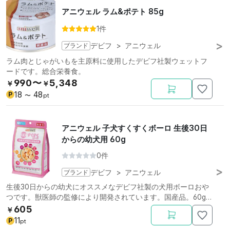
アニウェル ラム&ポテト 85g
1件
ブランド
デビフ
>
アニウェル
ラム肉とじゃがいもを主原料に使用したデビフ社製ウェットフ
ードです。総合栄養食。
990〜
5,348
￥
￥
18
48
P
〜
pt
アニウェル 子犬すくすくボーロ 生後30日
からの幼犬用 60g
0件
ブランド
デビフ
>
アニウェル
生後30日からの幼犬にオススメなデビフ社製の犬用ボーロおや
つです。獣医師の監修により開発されています。国産品。60g
入り。
605
￥
11
P
pt