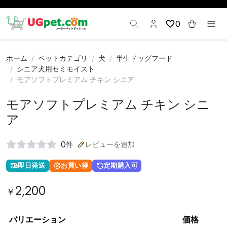
0
ホーム
ペットカテゴリ
犬
半生ドッグフード
シニア犬用セミモイスト
モアソフトプレミアム チキン シニア
モアソフトプレミアム チキン シニ
ア
0
件
レビューを追加
即日発送
お買い得
定期購入可
2,200
￥
バリエーション
価格