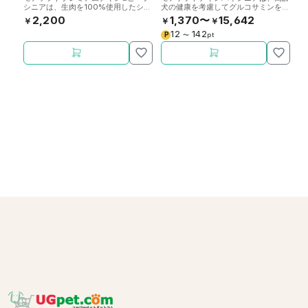
シニアは、生肉を100%使用したシニ
犬の健康を考慮してグルコサミンを配
健
ア犬用ソフトタイプドッグフードで
合した老犬用ソフトタイプドッグフー
た
2,200
1,370〜
15,642
￥
￥
￥
￥
す。保存料・着色料・酸化防止剤・発
ドです。
す
色剤不使用。
12
142
P
P
〜
pt