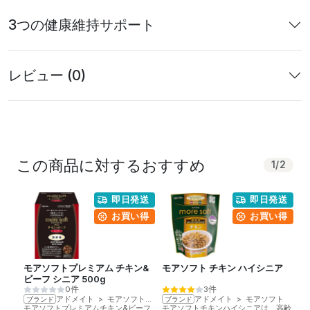
3つの健康維持サポート
レビュー (0)
この商品に対するおすすめ
1
/
2
即日発送
即日発送
お買い得
お買い得
モアソフトプレミアム チキン&
モアソフト チキン ハイシニア
モ
ビーフ シニア 500g
0件
3件
アドメイト
>
モアソフトプレミアム
アドメイト
>
モアソフト
ブランド
ブランド
ブ
モアソフトプレミアムチキン&ビーフ
モアソフトチキンハイシニアは、高齢
モ