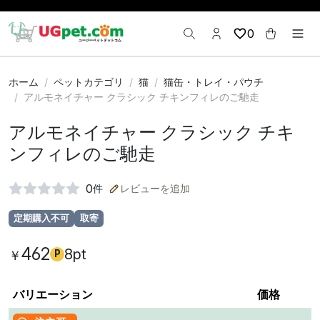
0
ホーム
ペットカテゴリ
猫
猫缶・トレイ・パウチ
アルモネイチャー クラシック チキンフィレのご馳走
アルモネイチャー クラシック チキ
ンフィレのご馳走
0
件
レビューを追加
定期購入不可
取寄
462
8pt
￥
P
バリエーション
価格