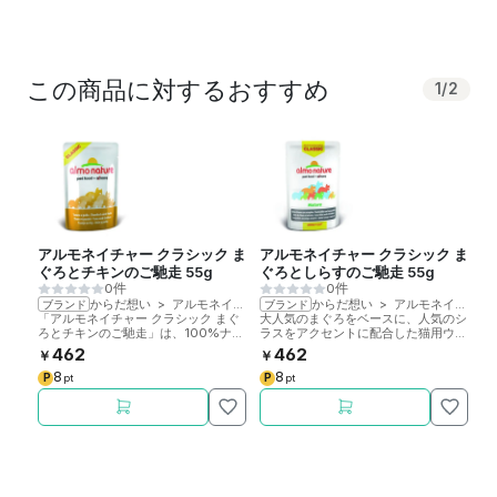
この商品に対するおすすめ
1
/
2
アルモネイチャー クラシック ま
アルモネイチャー クラシック ま
ぐろとチキンのご馳走 55g
ぐろとしらすのご馳走 55g
0件
0件
からだ想い
>
アルモネイチャー
からだ想い
>
アルモネイチャー
ブランド
ブランド
「アルモネイチャー クラシック まぐ
大人気のまぐろをベースに、人気のシ
ろとチキンのご馳走」は、100%ナチ
ラスをアクセントに配合した猫用ウェ
ュラルで自然に近い食事を実現する猫
ットパウチです。
462
462
￥
￥
用パウチです。
8
8
P
P
pt
pt