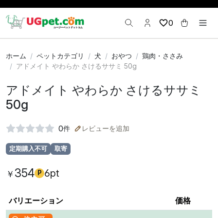
0
ホーム
ペットカテゴリ
犬
おやつ
鶏肉・ささみ
アドメイト やわらか さけるササミ 50g
アドメイト やわらか さけるササミ
50g
0
件
レビューを追加
定期購入不可
取寄
354
6pt
￥
P
バリエーション
価格