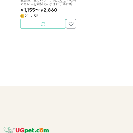
低脂肪、低カロリー、高たんぱくの馬
アキレスを素材そのままに丁寧に乾燥
させました。噛むことで歯の健康をサ
1,155〜
2,860
￥
￥
ポート。
21
52
P
〜
pt