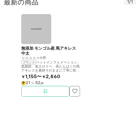
最新の商品
1
/
1
無添加 モンゴル産 馬アキレス
中太
0件
ペットインフォメーションラック
ブランド
低脂肪、低カロリー、高たんぱくの馬
アキレスを素材そのままに丁寧に乾燥
させました。噛むことで歯の健康をサ
1,155〜
2,860
￥
￥
ポート。
21
52
P
〜
pt