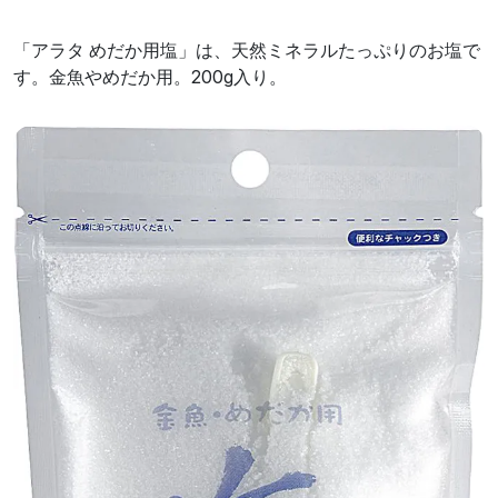
「アラタ めだか用塩」は、天然ミネラルたっぷりのお塩で
す。金魚やめだか用。200g入り。