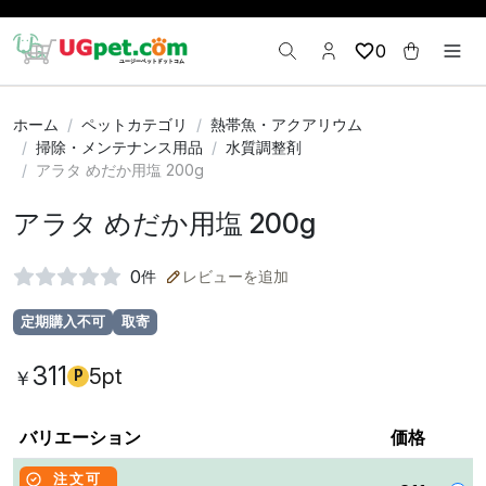
0
ホーム
ペットカテゴリ
熱帯魚・アクアリウム
掃除・メンテナンス用品
水質調整剤
アラタ めだか用塩 200g
アラタ めだか用塩 200g
0
件
レビューを追加
定期購入不可
取寄
311
5pt
￥
P
バリエーション
価格
注文可