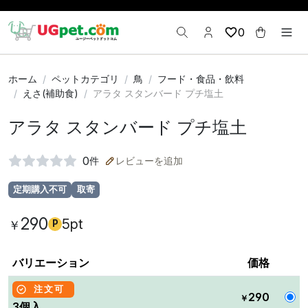
0
ホーム
ペットカテゴリ
鳥
フード・食品・飲料
えさ(補助食)
アラタ スタンバード プチ塩土
アラタ スタンバード プチ塩土
0
件
レビューを追加
定期購入不可
取寄
290
5pt
￥
P
バリエーション
価格
注文可
290
￥
3個入