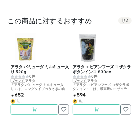
この商品に対するおすすめ
1
/
2
アラタ バミューダ ミルキュー入
アラタ エビアンフーズ コザクラ
り 520g
ボタンインコ 830cc
0件
0件
アラタ
アラタ
ブランド
ブランド
「アラタ バミューダ ミルキュー入
「アラタ エビアンフーズ コザクラボ
り」は、ロングタイプのうさぎの食べ
タンインコ」は、最高級のコザクラボ
る牧草です。
タンインコ用フードです。
652
594
￥
￥
11
10
P
P
pt
pt