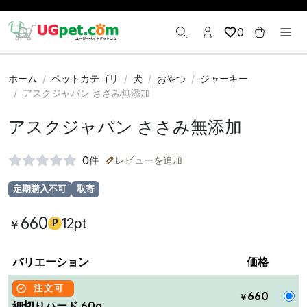
0
ホーム
ペットカテゴリ
犬
おやつ
ジャーキー
アスクジャパン ささみ無添加
アスクジャパン ささみ無添加
0
件
レビューを追加
定期購入不可
取寄
660
12pt
￥
P
バリエーション
価格
注文可
660
￥
細切りハード 60g