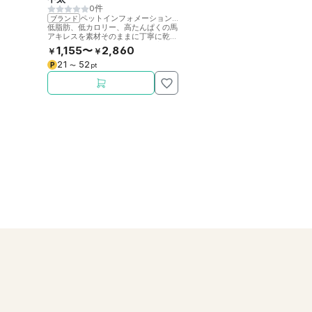
0件
ペットインフォメーションラック
ブランド
低脂肪、低カロリー、高たんぱくの馬
アキレスを素材そのままに丁寧に乾燥
させました。噛むことで歯の健康をサ
1,155〜
2,860
￥
￥
ポート。
21
52
P
〜
pt