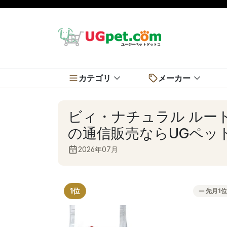
カテゴリ
メーカー
ビィ・ナチュラル ルー
の通信販売ならUGペット
2026年07月
1位
先月1