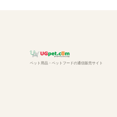
ペット用品・ペットフードの通信販売サイト