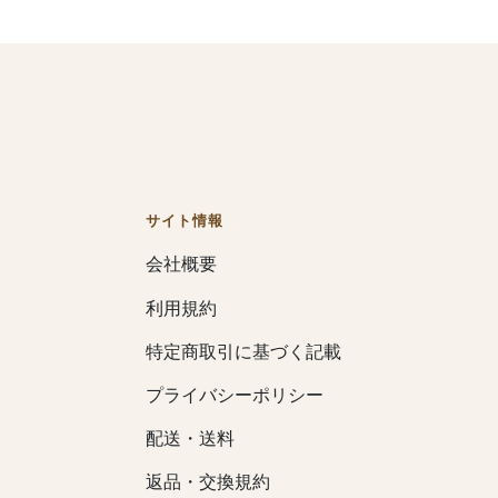
サイト情報
会社概要
利用規約
特定商取引に基づく記載
プライバシーポリシー
配送・送料
返品・交換規約