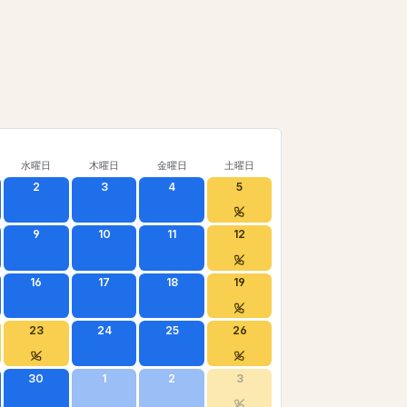
水曜日
木曜日
金曜日
土曜日
2
3
4
5
9
10
11
12
16
17
18
19
23
24
25
26
30
1
2
3