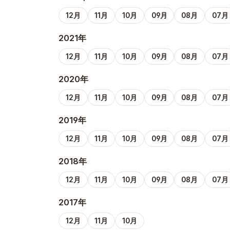
12月
11月
10月
09月
08月
07月
2021年
12月
11月
10月
09月
08月
07月
2020年
12月
11月
10月
09月
08月
07月
2019年
12月
11月
10月
09月
08月
07月
2018年
12月
11月
10月
09月
08月
07月
2017年
12月
11月
10月