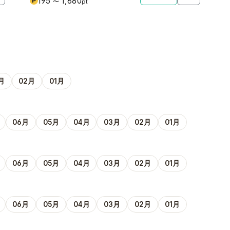
195
1,680
P
〜
pt
月
02月
01月
06月
05月
04月
03月
02月
01月
06月
05月
04月
03月
02月
01月
06月
05月
04月
03月
02月
01月