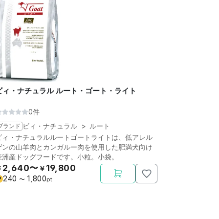
ビィ・ナチュラル ルート・ゴート・ライト
0件
ブランド
ビィ・ナチュラル
>
ルート
ビィ・ナチュラルルートゴートライトは、低アレル
ゲンの山羊肉とカンガルー肉を使用した肥満犬向け
豪洲産ドッグフードです。小粒。小袋。
2,640〜
19,800
￥
￥
240
1,800
P
〜
pt