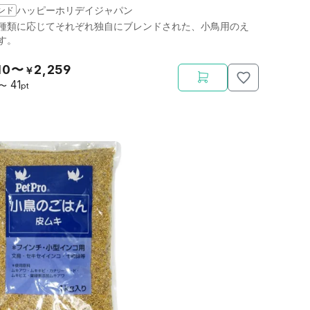
ンド
ハッピーホリデイジャパン
種類に応じてそれぞれ独自にブレンドされた、小鳥用のえ
す。
10〜
2,259
￥
41
〜
pt