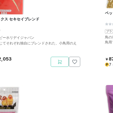
ペッ
クス セキセイブレンド
件
ブラ
鳥の
ピーホリデイジャパン
鳥用
じてそれぞれ独自にブレンドされた、小鳥用のえ
2,053
8
￥
7
P