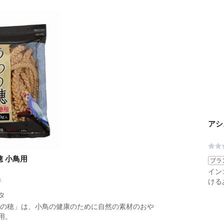
アシ
穂 小鳥用
ブラ
イン
件
ける
タ
わの穂」は、小鳥の健康のために自然の素材のおや
用。