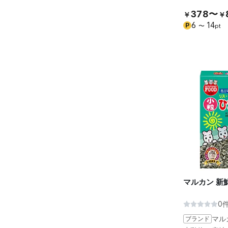
378〜
￥
￥
6
14
P
〜
pt
マルカン 新
0
ブランド
マル