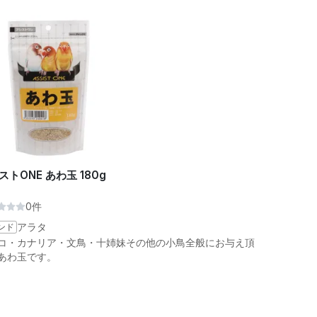
ストONE あわ玉 180g
0件
ンド
アラタ
コ・カナリア・文鳥・十姉妹その他の小鳥全般にお与え頂
あわ玉です。