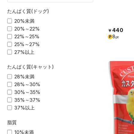
たんぱく質(ドッグ)
20%未満
20%～22%
440
￥
22%～25%
8
P
pt
25%～27%
27%以上
たんぱく質(キャット)
28%未満
28%～30%
30%～35%
35%～37%
37%以上
脂質
10%未満