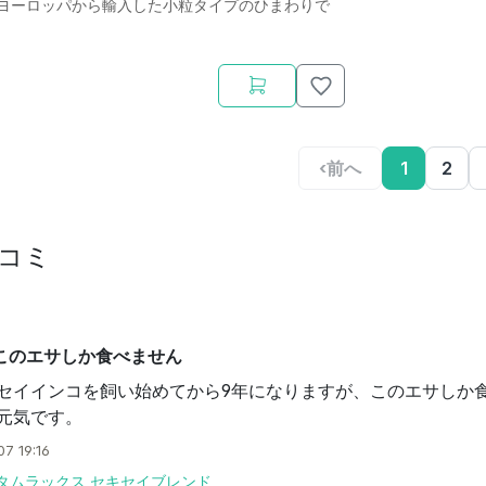
ヨーロッパから輸入した小粒タイプのひまわりで
‹
前へ
1
2
コミ
このエサしか食べません
セイインコを飼い始めてから9年になりますが、このエサしか
元気です。
07 19:16
タムラックス セキセイブレンド