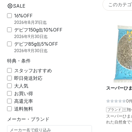
SALE
16%OFF
2026年8月31日迄
デビフ150g缶10%OFF
2026年9月30日迄
デビフ85g缶5%OFF
2026年9月30日迄
特典・条件
スタッフおすすめ
即日発送対応
大人気
スーパーひま
お買い得
高還元率
0
送料無料
ブランド
三翔
スーパーひま
メーカー・ブランド
れた自然食で