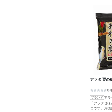
アラタ 粟の
0
ブランド
アラ
「アラタ あ
つです。お徳