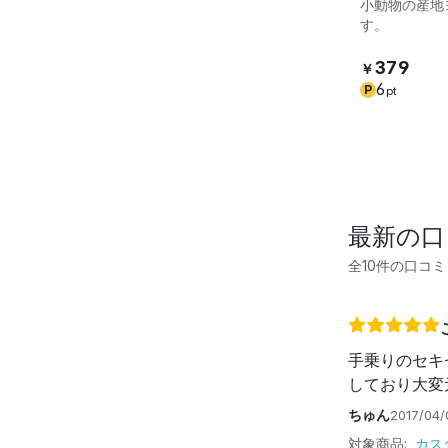
小動物の産地
す。
379
￥
6
P
pt
最新の口
全10件の口コミ
手乗りのセキ
しており大変
ちゅん
2017/04/
対象商品:
カス