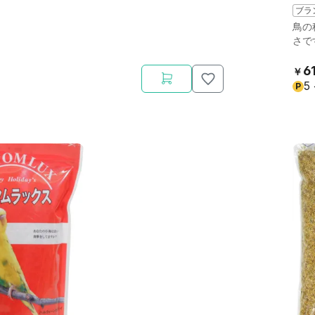
ブラ
鳥の
さで
6
￥
5
P