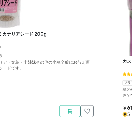
 カナリアシード 200g
件
タ
カス
リア・文鳥・十姉妹その他の小鳥全般にお与え頂
シードです。
ブラ
鳥の
さで
6
￥
5
P