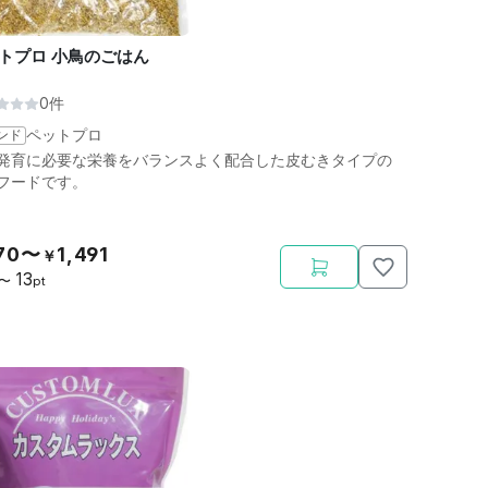
トプロ 小鳥のごはん
0件
ンド
ペットプロ
発育に必要な栄養をバランスよく配合した皮むきタイプの
フードです。
70〜
1,491
￥
13
〜
pt