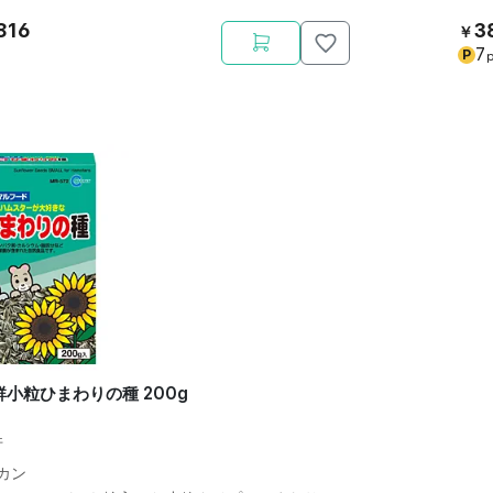
816
3
￥
7
P
p
鮮小粒ひまわりの種 200g
件
カン