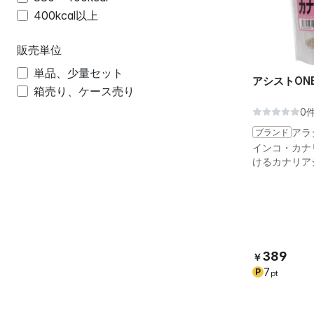
400kcal以上
販売単位
単品、少量セット
アシストONE
箱売り、ケース売り
0
ブランド
アラ
インコ・カナ
けるカナリア
389
￥
7
P
pt