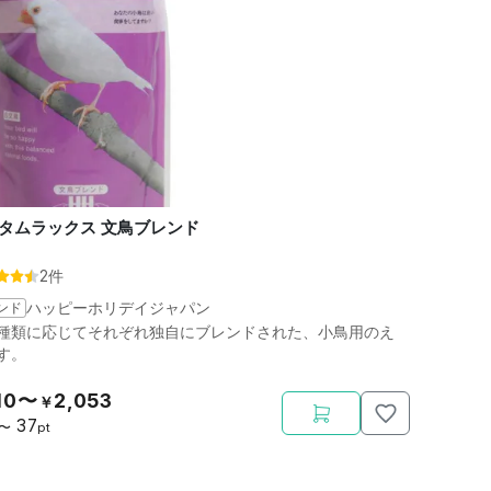
タムラックス 文鳥ブレンド
2件
ンド
ハッピーホリデイジャパン
種類に応じてそれぞれ独自にブレンドされた、小鳥用のえ
す。
10〜
2,053
￥
37
〜
pt