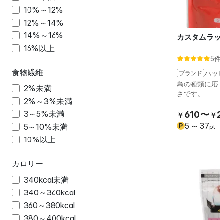
10%～12%
12%～14%
14%～16%
カスタムラッ
16%以上
5
食物繊維
ブランド
ハッ
鳥の種類に応
2%未満
さです。
2%～3%未満
3～5%未満
610〜
￥
￥
5
37
P
5～10%未満
〜
pt
10%以上
カロリー
340kcal未満
340～360kcal
360～380kcal
380～400kcal