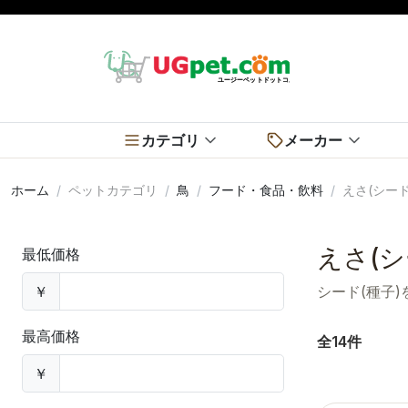
カテゴリ
メーカー
ホーム
ペットカテゴリ
鳥
フード・食品・飲料
えさ(シード
えさ(シ
最低価格
￥
シード(種子
最高価格
全14件
￥