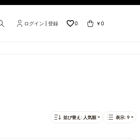
ログイン
登録
0
￥0
|
並び替え: 人気順
表示: 9