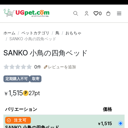
0
ホーム
ペットカテゴリ
鳥
おもちゃ
SANKO 小鳥の四角ベッド
SANKO 小鳥の四角ベッド
0
件
レビューを追加
定期購入不可
取寄
1,515
27pt
￥
P
バリエーション
価格
注文可
1,515
￥
SANKO 小鳥の四角ベッド