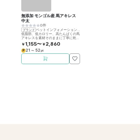
無添加 モンゴル産 馬アキレス
中太
0件
ペットインフォメーションラック
ブランド
低脂肪、低カロリー、高たんぱくの馬
アキレスを素材そのままに丁寧に乾燥
させました。噛むことで歯の健康をサ
1,155〜
2,860
￥
￥
ポート。
21
52
P
〜
pt